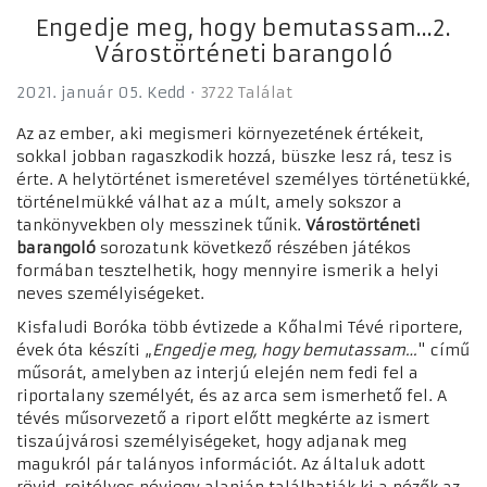
Engedje meg, hogy bemutassam...2.
Várostörténeti barangoló
2021. január 05. Kedd
3722 Találat
Az az ember, aki megismeri környezetének értékeit,
sokkal jobban ragaszkodik hozzá, büszke lesz rá, tesz is
érte. A helytörténet ismeretével személyes történetükké,
történelmükké válhat az a múlt, amely sokszor a
tankönyvekben oly messzinek tűnik.
Várostörténeti
barangoló
sorozatunk következő részében játékos
formában tesztelhetik, hogy mennyire ismerik a helyi
neves személyiségeket.
Kisfaludi Boróka több évtizede a Kőhalmi Tévé riportere,
évek óta készíti „
Engedje meg, hogy bemutassam…
" című
műsorát, amelyben az interjú elején nem fedi fel a
riportalany személyét, és az arca sem ismerhető fel. A
tévés műsorvezető a riport előtt megkérte az ismert
tiszaújvárosi személyiségeket, hogy adjanak meg
magukról pár talányos információt. Az általuk adott