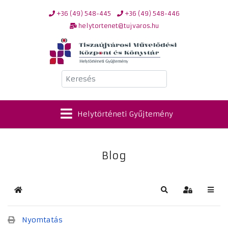
+36 (49) 548-445
+36 (49) 548-446
helytortenet@tujvaros.hu
Keresés
Helytörténeti Gyűjtemény
Blog
Kezdőlap
Keresés
Bejelentkez
Nyomtatás