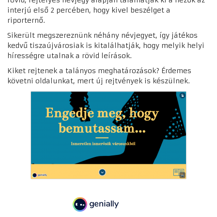
rövid, rejtélyes névjegy alapján találhatják ki a nézők az
interjú első 2 percében, hogy kivel beszélget a
riporternő.
Sikerült megszereznünk néhány névjegyet, így játékos
kedvű tiszaújvárosiak is kitalálhatják, hogy melyik helyi
hírességre utalnak a rövid leírások.
Kiket rejtenek a talányos meghatározások? Érdemes
követni oldalunkat, mert új rejtvények is készülnek.