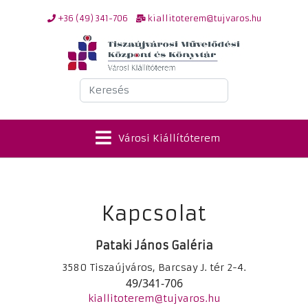
+36 (49) 341-706
kiallitoterem@tujvaros.hu
Keresés
Városi Kiállítóterem
Kapcsolat
Pataki János Galéria
3580 Tiszaújváros, Barcsay J. tér 2-4.
49/341-706
kiallitoterem@tujvaros.hu