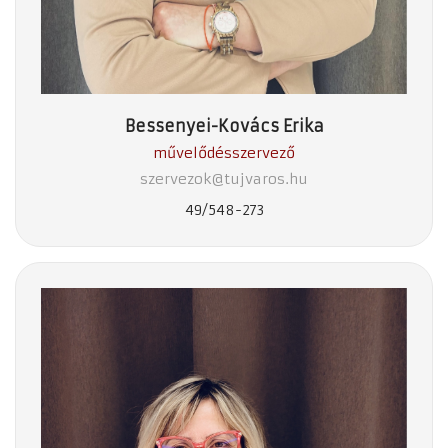
Bessenyei-Kovács Erika
művelődésszervező
szervezok@tujvaros.hu
49/548-273