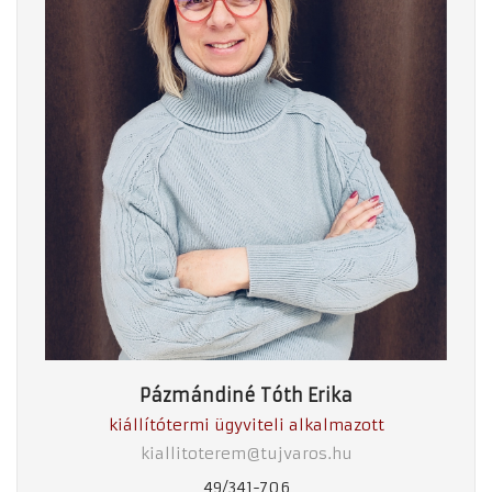
Pázmándiné Tóth Erika
kiállítótermi ügyviteli alkalmazott
kiallitoterem@tujvaros.hu
49/341-706