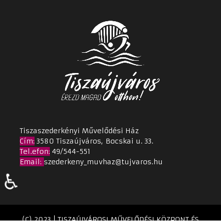
Tiszaszederkényi Művelődési Ház
Cím
:
3580 Tiszaújváros, Bocskai u. 33.
Tel.efon:
49/544-551
Email
:
szederkeny_muvhaz@tujvaros.hu
♿
(C) 2023 | TISZAÚJVÁROSI MŰVELŐDÉSI KÖZPONT ÉS