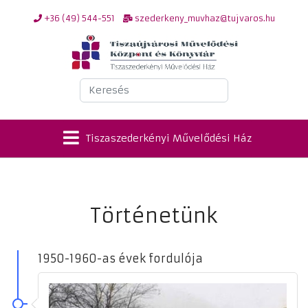
+36 (49) 544-551
szederkeny_muvhaz@tujvaros.hu
Keresés
Tiszaszederkényi Művelődési Ház
Történetünk
1950-1960-as évek fordulója