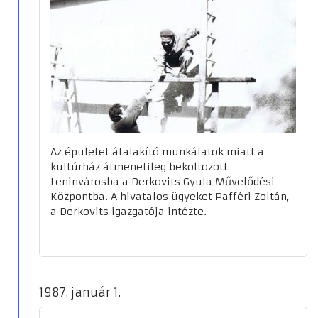
Az épületet átalakító munkálatok miatt a
kultúrház átmenetileg beköltözött
Leninvárosba a Derkovits Gyula Művelődési
Központba. A hivatalos ügyeket Pafféri Zoltán,
a Derkovits igazgatója intézte.
1987. január 1.