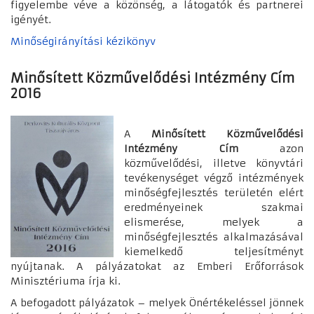
figyelembe véve a közönség, a látogatók és partnerei
igényét.
Minőségirányítási kézikönyv
Minősített Közművelődési Intézmény Cím
2016
A
Minősített Közművelődési
Intézmény Cím
azon
közművelődési, illetve könyvtári
tevékenységet végző intézmények
minőségfejlesztés területén elért
eredményeinek szakmai
elismerése, melyek a
minőségfejlesztés alkalmazásával
kiemelkedő teljesítményt
nyújtanak. A pályázatokat az Emberi Erőforrások
Minisztériuma írja ki.
A befogadott pályázatok – melyek Önértékeléssel jönnek