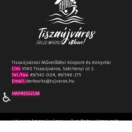
Tiszaújvárosi Művelődési Központ és Könyvtár
Cím
:
3580 Tiszaújváros, Széchenyi út 2.
Tel./fax:
49/542-004, 49/548-275
Email
:
derkovits@tujvaros.hu
♿
IMPRESSZUM
(C) 2023 | TISZAÚJVÁROSI MŰVELŐDÉSI KÖZPONT ÉS
KÖNYVTÁR | Készítette:
TPMH