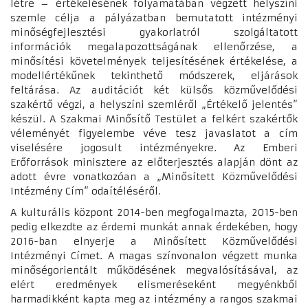
létre – értékelésének folyamatában végzett helyszíni
szemle célja a pályázatban bemutatott intézményi
minőségfejlesztési gyakorlatról szolgáltatott
információk megalapozottságának ellenőrzése, a
minősítési követelmények teljesítésének értékelése, a
modellértékűnek tekinthető módszerek, eljárások
feltárása. Az auditációt két külsős közművelődési
szakértő végzi, a helyszíni szemléről „Értékelő jelentés”
készül. A Szakmai Minősítő Testület a felkért szakértők
véleményét figyelembe véve tesz javaslatot a cím
viselésére jogosult intézményekre. Az Emberi
Erőforrások minisztere az előterjesztés alapján dönt az
adott évre vonatkozóan a „Minősített Közművelődési
Intézmény Cím” odaítéléséről.
A kulturális központ 2014-ben megfogalmazta, 2015-ben
pedig elkezdte az érdemi munkát annak érdekében, hogy
2016-ban elnyerje a Minősített Közművelődési
Intézményi Címet. A magas színvonalon végzett munka
minőségorientált működésének megvalósításával, az
elért eredmények elismeréseként megyénkből
harmadikként kapta meg az intézmény a rangos szakmai