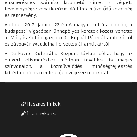
elismerésnek számító kitüntető címet 3 végzett
tevékenységre vonatkozóan: kiállítás, művelődő közösség
és rendezvény.
A címet 2017. január 22-én A magyar kultúra napján, a
budapesti Vigadóban ünnepélyes keretek között vehette
át Mátyás Zoltán igazgató Dr. Hoppál Péter államtitkártól
és Závogyán Magdolna helyettes államtitkártól.
A Derkovits Kulturális Központ távlati célja, hogy az
elnyert elismeréshez méltóan továbbra is magas
színvonalon, a közművelődési minőségfejlesztés
kritériumainak megfelelően végezze munkáját.
Hasznos linkek
Írjon nekünk!