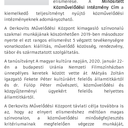
elismerése. A
Minősített
Közművelődési Intézmény Cím
a
kiemelkedő teljesítményt nyújtó közművelődési
intézményeknek adományozható.
A Derkovits Művelődési Központ kimagasló színvonalú
szakmai munkájának köszönhetően 2019-ben másodszor
nyerte el ezt rangos elismerést 5 végzett tevékenységre
vonatkozóan: kiállítás, művelődő közösség, rendezvény,
tábor és származtatott szolgáltatás.
A tanúsítványt A magyar kultúra napján, 2020. január 22-
én a budapesti Uránia Nemzeti Filmszínházban
ünnepélyes keretek között vette át Mátyás Zoltán
igazgató Fekete Péter kultúráért felelős államtitkártól
és dr. Fülöp Péter művészeti, közművelődési és
közgyűjteményi ügyekért felelős helyettes
államtitkártól.
A Derkovits Művelődési Központ távlati célja továbbra is
az, hogy az elnyert elismeréshez méltóan magas
színvonalon, a közművelődési minőségfejlesztés
kritériumainak megfelelően végezze munkáját,