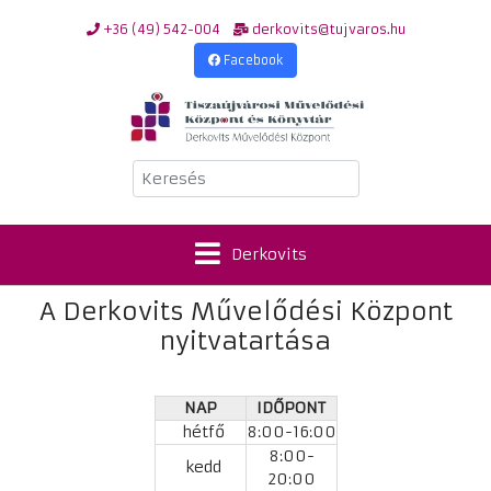
+36 (49) 542-004
derkovits@tujvaros.hu
Facebook
Keresés
Derkovits
A Derkovits Művelődési Központ
nyitvatartása
NAP
IDŐPONT
hétfő
8:00-16:00
8:00-
kedd
20:00