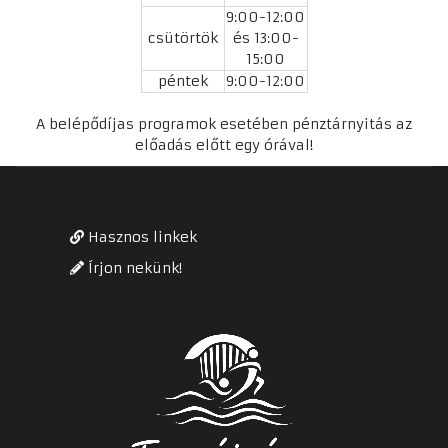
9:00-12:00
csütörtök
és 13:00-
15:00
péntek
9:00-12:00
A belépődíjas programok esetében pénztárnyitás az
előadás előtt egy órával!
Hasznos linkek
Írjon nekünk!