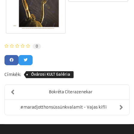
0
Címkék:
Óvárosi KULT Galéria
Bokréta Citerazenekar
#maradjotthonsüssünkvalamit - Vajas kifli