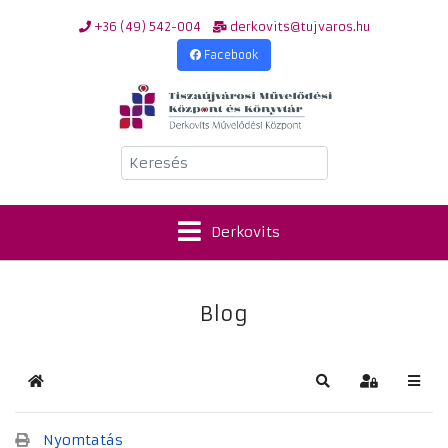
+36 (49) 542-004
derkovits@tujvaros.hu
Facebook
Keresés
Derkovits
Blog
Kezdőlap
Keresés
Bejelentkez
Nyomtatás