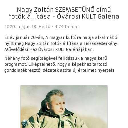
Nagy Zoltán SZEMBETŰNŐ című
fotókiállítása - Óvárosi KULT Galéria
2020. május 18. Hétfő
4174 Találat
Ez év január 20-án, A magyar kultúra napja alkalmából
nyílt meg Nagy Zoltán fotókiállítása a Tiszaszederkényi
Művelődési Ház Óvárosi KULT Galériájában.
Néhány fotó segítségével felidézzük a nagysikerű
programot. Elképzelhető, hogy a képekhez tartozó
gondolatébresztő idézetek azóta új értelmet nyertek!