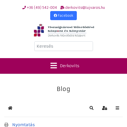
+36 (49) 542-004
derkovits@tujvaros.hu
Facebook
Keresés
Derkovits
Blog
Kezdőlap
Keresés
Bejelentkez
Nyomtatás