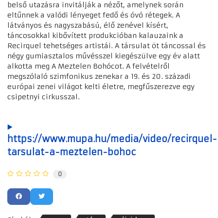
belső utazásra invitálják a nézőt, amelynek során
eltűnnek a valódi lényeget fedő és óvó rétegek. A
látványos és nagyszabású, élő zenével kísért,
táncosokkal kibővített produkcióban kalauzaink a
Recirquel tehetséges artistái. A társulat öt táncossal és
négy gumiasztalos művésszel kiegészülve egy év alatt
alkotta meg A Meztelen Bohócot. A felvételről
megszólaló szimfonikus zenekar a 19. és 20. századi
európai zenei világot kelti életre, megfűszerezve egy
csipetnyi cirkusszal.
▶️
https://www.mupa.hu/media/video/recirquel-
tarsulat-a-meztelen-bohoc
0