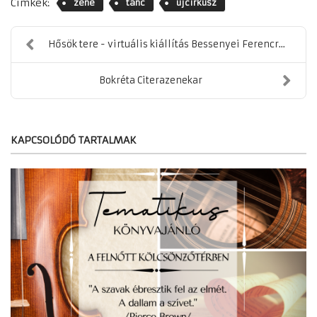
Címkék:
zene
tánc
újcirkusz
Hősök tere - virtuális kiállítás Bessenyei Ferencr...
Bokréta Citerazenekar
KAPCSOLÓDÓ TARTALMAK