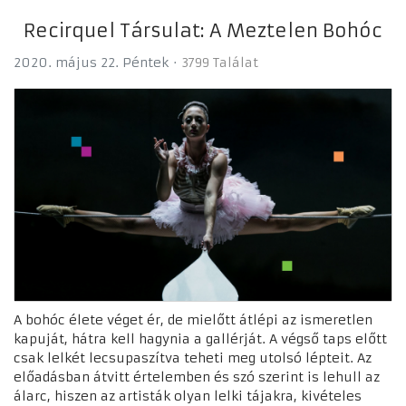
Recirquel Társulat: A Meztelen Bohóc
2020. május 22. Péntek
3799 Találat
A bohóc élete véget ér, de mielőtt átlépi az ismeretlen
kapuját, hátra kell hagynia a gallérját. A végső taps előtt
csak lelkét lecsupaszítva teheti meg utolsó lépteit. Az
előadásban átvitt értelemben és szó szerint is lehull az
álarc, hiszen az artisták olyan lelki tájakra, kivételes