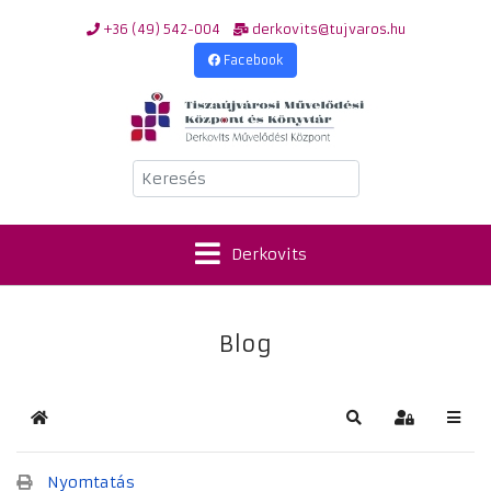
+36 (49) 542-004
derkovits@tujvaros.hu
Facebook
Keresés
Derkovits
Blog
Kezdőlap
Keresés
Bejelentkez
Nyomtatás