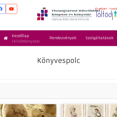
Kezdőlap
Rendezvények
Szolgáltatások
Felnőttkönyvtár
Könyvespolc