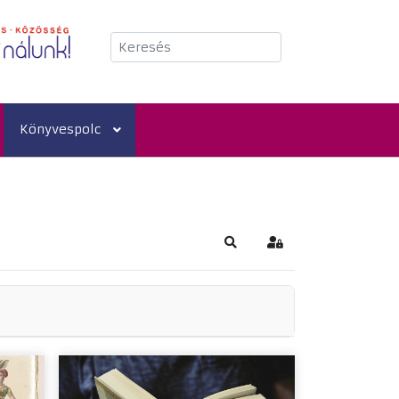
Keresés
Könyvespolc
Keresés
Bejelentkezés