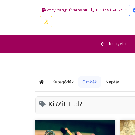
konyvtar@tujvaros.hu
+36 (49) 548-430
Könyvtár
Kategóriák
Címkék
Naptár
Kezdőlap
Ki Mit Tud?