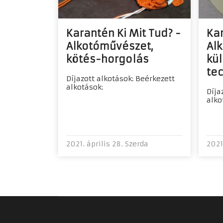
Karantén Ki Mit Tud? -
Kar
Alkotóművészet,
Al
kötés-horgolás
kü
te
Díjazott alkotások: Beérkezett
alkotások:
Díja
alko
2021. április 28. Szerda
2021