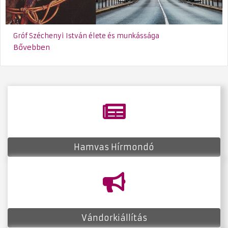
Gróf Széchenyi István élete és munkássága
Bővebben
fas
fa-
newspaper
Hamvas Hírmondó
fas
fa-
bullhorn
Vándorkiállítás