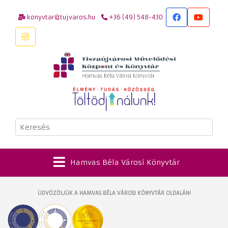
konyvtar@tujvaros.hu
+36 (49) 548-430
Keresés
Hamvas Béla Városi Könyvtár
ÜDVÖZÖLJÜK A HAMVAS BÉLA VÁROSI KÖNYVTÁR OLDALÁN!