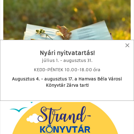
×
Nyári nyitvatartás!
július 1. - augusztus 31.
KEDD-PÉNTEK 10.00-18.00 óra
Természet és költészet
Augusztus 4. - augusztus 17. a Hamvas Béla Városi
Bővebben
Könyvtár Zárva tart!