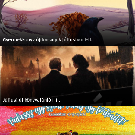
Gyermekkönyv újdonságok júliusban I-II.
Júliusi új könyvajánló I-II.