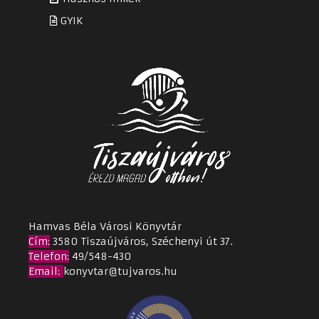
GYIK
Hamvas Béla Városi Könyvtár
Cím
:
3580 Tiszaújváros, Széchenyi út 37.
Telefon:
49/548-430
Email
:
konyvtar@tujvaros.hu