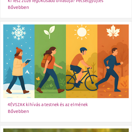
Ki lesz 2026 legÖKOsabb olvasója? Pecsétgyűjtés
Bővebben
4ÉVSZAK kihívás a testnek és az elmének
Bővebben