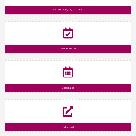
Beiratkozás, regisztráció
Hosszabbítás
Előjegyzés
Félretétel