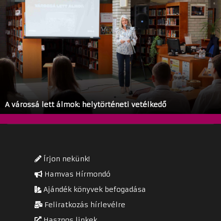
A várossá lett álmok: helytörténeti vetélkedő
Írjon nekünk!
Hamvas Hírmondó
Ajándék könyvek befogadása
Feliratkozás hírlevélre
Hasznos linkek