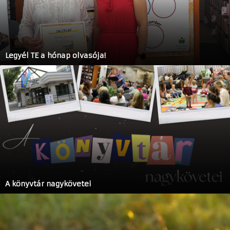
Legyél TE a hónap olvasója!
A könyvtár nagykövetei