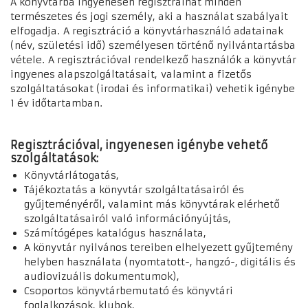
A könyvtárba ingyenesen regisztrálhat minden
természetes és jogi személy, aki a használat szabályait
elfogadja. A regisztráció a könyvtárhasználó adatainak
(név, születési idő) személyesen történő nyilvántartásba
vétele. A regisztrációval rendelkező használók a könyvtár
ingyenes alapszolgáltatásait, valamint a fizetős
szolgáltatásokat (irodai és informatikai) vehetik igénybe
1 év időtartamban.
Regisztrációval, ingyenesen igénybe vehető
szolgáltatások:
Könyvtárlátogatás,
Tájékoztatás a könyvtár szolgáltatásairól és
gyűjteményéről, valamint más könyvtárak elérhető
szolgáltatásairól való információnyújtás,
Számítógépes katalógus használata,
A könyvtár nyilvános tereiben elhelyezett gyűjtemény
helyben használata (nyomtatott-, hangzó-, digitális és
audiovizuális dokumentumok),
Csoportos könyvtárbemutató és könyvtári
foglalkozások, klubok,