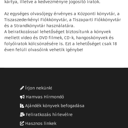
kártya, illetve a kedvezményre jogosító iratok.
Az egységes olvasójegy érvényes a Központi könyvtár, a
Tiszaszederkényi Fiókkönyvtár, a Tiszaparti Fiókkönyvtár
és a Strandkönyvtár használatára.
A beiratkozással lehetőséget biztosítunk a könyvek
mellett video és DVD filmek, CD-k, hangoskönyvek és
folyóiratok kölcsönzésére is. Ezt a lehetőséget csak 18
éven felüli olvasóink vehetik igénybe!
Írjon nekünk!
Hamvas Hírmondó
Ajándék könyvek befogadása
Feliratkozás hírlevélre
Hasznos linkek