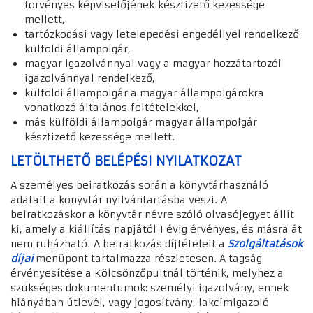
törvényes képviselőjének készfizető kezessége
mellett,
tartózkodási vagy letelepedési engedéllyel rendelkező
külföldi állampolgár,
magyar igazolvánnyal vagy a magyar hozzátartozói
igazolvánnyal rendelkező,
külföldi állampolgár a magyar állampolgárokra
vonatkozó általános feltételekkel,
más külföldi állampolgár magyar állampolgár
készfizető kezessége mellett.
LETÖLTHETŐ BELÉPÉSI NYILATKOZAT
A személyes beiratkozás során a könyvtárhasználó
adatait a könyvtár nyilvántartásba veszi. A
beiratkozáskor a könyvtár névre szóló olvasójegyet állít
ki, amely a kiállítás napjától 1 évig érvényes, és másra át
nem ruházható. A beiratkozás díjtételeit a
Szolgáltatások
díjai
menüpont tartalmazza részletesen. A tagság
érvényesítése a Kölcsönzőpultnál történik, melyhez a
szükséges dokumentumok: személyi igazolvány, ennek
hiányában útlevél, vagy jogosítvány, lakcímigazoló