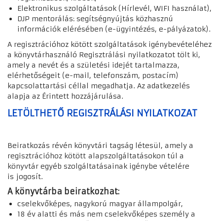
Elektronikus szolgáltatások (Hírlevél, WIFI használat),
DJP mentorálás: segítségnyújtás közhasznú
információk elérésében (e-ügyintézés, e-pályázatok).
A regisztrációhoz kötött szolgáltatások igénybevételéhez
a könyvtárhasználó Regisztrálási nyilatkozatot tölt ki,
amely a nevét és a születési idejét tartalmazza,
elérhetőségeit (e-mail, telefonszám, postacím)
kapcsolattartási céllal megadhatja. Az adatkezelés
alapja az Érintett hozzájárulása.
LETÖLTHETŐ REGISZTRÁLÁSI NYILATKOZAT
Beiratkozás révén könyvtári tagság létesül, amely a
regisztrációhoz kötött alapszolgáltatásokon túl a
könyvtár egyéb szolgáltatásainak igénybe vételére
is jogosít.
A könyvtárba beiratkozhat:
cselekvőképes, nagykorú magyar állampolgár,
18 év alatti és más nem cselekvőképes személy a