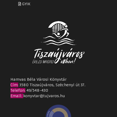
GYIK
Hamvas Béla Városi Könyvtár
Cím
:
3580 Tiszaújváros, Széchenyi út 37.
Telefon:
49/548-430
Email
:
konyvtar@tujvaros.hu