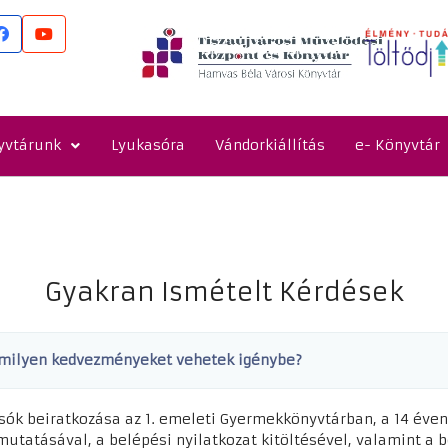
yvtárunk
Lyukasóra
Vándorkiállítás
e- Könyvtár
Gyakran Ismételt Kérdések
s milyen kedvezményeket vehetek igénybe?
asók beiratkozása az 1. emeleti Gyermekkönyvtárban, a 14 éven 
mutatásával, a belépési nyilatkozat kitöltésével, valamint a be