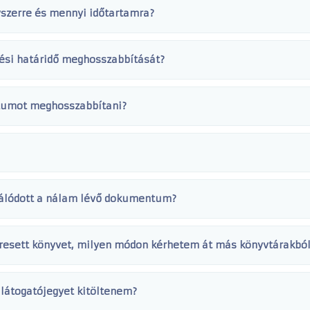
szerre és mennyi időtartamra?
ési határidő meghosszabbítását?
tumot meghosszabbítani?
ngálódott a nálam lévő dokumentum?
eresett könyvet, milyen módon kérhetem át más könyvtárakbó
 látogatójegyet kitöltenem?