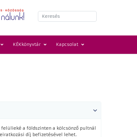
Keresés
KÉKkönyvtár
Kapcsolat
felülieké a földszinten a kölcsönző pultnál
iratkozási díj befizetésével lehet.