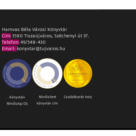
Hamvas Béla Városi Könyvtár
Cím
:
3580 Tiszaújváros, Széchenyi út 37.
Telefon:
49/548-430
Email
:
konyvtar@tujvaros.hu
Minősített
Családbarát
hely
Könyvtári
könyvtár cím
Minőségi Díj