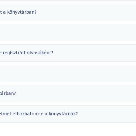
t a könyvtárban?
 regisztrált olvasóként?
tárban?
veimet elhozhatom-e a könyvtárnak?