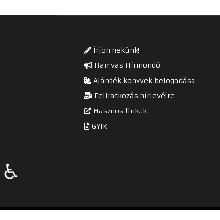
Írjon nekünk!
Hamvas Hírmondó
Ajándék könyvek befogadása
Feliratkozás hírlevélre
Hasznos linkek
GYIK
♿