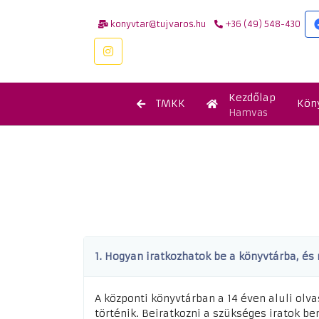
konyvtar@tujvaros.hu
+36 (49) 548-430
Kezdőlap
TMKK
Kön
Hamvas
1. Hogyan iratkozhatok be a könyvtárba, é
A központi könyvtárban a 14 éven aluli olv
történik. Beiratkozni a szükséges iratok be