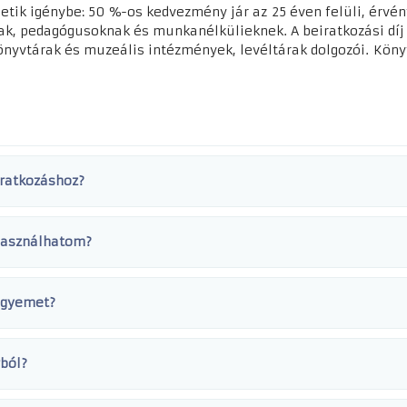
tik igénybe: 50 %-os kedvezmény jár az 25 éven felüli, érvén
ak, pedagógusoknak és munkanélkülieknek. A beiratkozási díj
könyvtárak és muzeális intézmények, levéltárak dolgozói. Kön
ratkozáshoz?
 használhatom?
jegyemet?
ból?