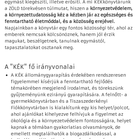
egymást kiegészíti, illetve erősíti. A mi KÉKkönyvtárunk
a ZÖLD törekvésen túlmutat, hiszen a
környezetvédelem,
a környezettudatosság kéz a kézben jár az egészséges és
fenntartható életmóddal, és a közösség erejével.
Napjainkban a könyvtár egy fontos közösségi tér, ahol az
emberek nemcsak kölcsönöznek, hanem jól érzik
magukat, beszélgetnek, tanulnak egymástól,
tapasztalatokat osztanak meg.
A "KÉK" fő irányvonalai
A KÉK állománygyarapítás érdekében rendszeresen
figyelemmel kísérjük a fenntartható fejlődés
témakörében megjelenő irodalmat, és törekszünk
gyűjteményünk ezirányú gyarapítására. A felnőtt- a
gyermekkönyvtárban és a Tiszaszederkényi
Fiókkönyvtárban is kialakítunk egy kis helyet/polcot,
ahol ajánlókat kihelyezve felhívjuk a figyelmet az
ökológia és a környezetvédelem fontosságára, helyet
kapnak a témában gyakorlatias olvasmányok, de
emellett megtalálhatók a biogazdálkodással, a