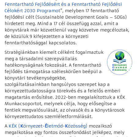
Fenntartható Fejlődésért és a Fenntartható Fejlődési
Célokért 2030 Programot
”, melyben 17 fenntartható
fejlődési célt (Sustainable Development Goals – SDGs)
hirdetett meg. Mind a 17 cél összefügg azzal, amit a
könyvtárak már közvetlenül vagy közvetve megcéloztak,
de közülük 9 kifejezetten a környezeti
fenntarthatósággal kapcsolatos.
Stratégiánkban kiemelt célként fogalmaztuk
meg a társadalmi szerepvállalás
hatékonyságának fokozását. A fenntartható
fejlődés támogatása széleskörűen beépül a
könyvtári tevékenységekbe,
szolgáltatásainkban hangsúlyos szerepet kap a
környezettudatosságra törekvés és a felelős emberi
magatartás erősítése. 2022-ben megalakítottuk a KÉK
Munkacsoportot, melynek célja, hogy elősegítse a
fentiek megvalósulását, az olvasók és a könyvtárosok
környezettudatos szemléletformálását.
A
KÉK (
K
örnyezet-
É
letmód-
K
özösség)
mozaikszó
megalkotása egy fontos összefonódást jelképez, mely