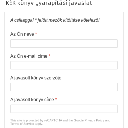
Loading PDF 100% ...
KÉK könyv gyarapítási javaslat
A csillaggal * jelölt mezők kitöltése kötelező!
Az Ön neve
*
Az Ön e-mail címe
*
A javasolt könyv szerzője
A javasolt könyv címe
*
This site is protected by reCAPTCHA and the Google
Privacy Policy
and
Terms of Service
apply.