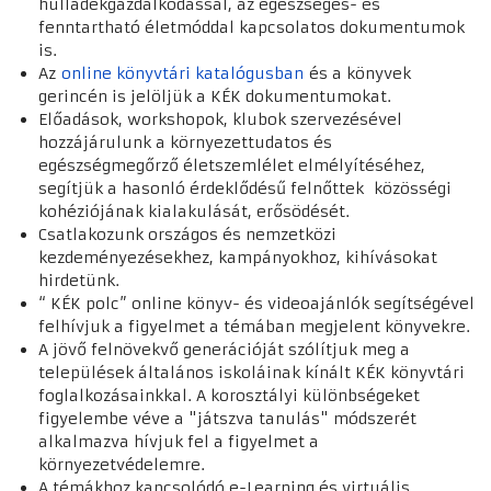
hulladékgazdálkodással, az egészséges- és
fenntartható életmóddal kapcsolatos dokumentumok
is.
Az
online könyvtári katalógusban
és a könyvek
gerincén is jelöljük a KÉK dokumentumokat.
Előadások, workshopok, klubok szervezésével
hozzájárulunk a környezettudatos és
egészségmegőrző életszemlélet elmélyítéséhez,
segítjük a hasonló érdeklődésű felnőttek közösségi
kohéziójának kialakulását, erősödését.
Csatlakozunk országos és nemzetközi
kezdeményezésekhez, kampányokhoz, kihívásokat
hirdetünk.
“ KÉK polc” online könyv- és videoajánlók segítségével
felhívjuk a figyelmet a témában megjelent könyvekre.
A jövő felnövekvő generációját szólítjuk meg a
települések általános iskoláinak kínált KÉK könyvtári
foglalkozásainkkal. A korosztályi különbségeket
figyelembe véve a "játszva tanulás" módszerét
alkalmazva hívjuk fel a figyelmet a
környezetvédelemre.
A témákhoz kapcsolódó e-Learning és virtuális