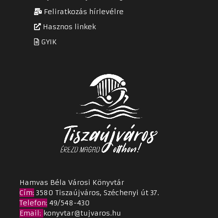
Feliratkozás hírlevélre
Hasznos linkek
GYIK
Hamvas Béla Városi Könyvtár
Cím
:
3580 Tiszaújváros, Széchenyi út 37.
Telefon:
49/548-430
Email
:
konyvtar@tujvaros.hu