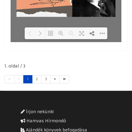
Loading PDF 61% ...
1. oldal / 3
1
2
3
Írjon nekünk!
Hamvas Hírmondó
Ajándék könyvek befogadása