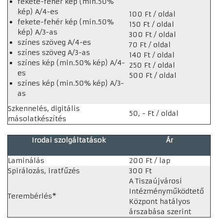
fekete-fehér kép (min.50%
kép) A/4-es
100 Ft / oldal
fekete-fehér kép (min.50%
150 Ft / oldal
kép) A/3-as
300 Ft / oldal
színes szöveg A/4-es
70 Ft / oldal
színes szöveg A/3-as
140 Ft / oldal
színes kép (min.50% kép) A/4-
250 Ft / oldal
es
500 Ft / oldal
színes kép (min.50% kép) A/3-
as
Szkennelés, digitális
50, - Ft / oldal
másolatkészítés
Irodai szolgáltatások
Ár
Laminálás
200 Ft / lap
Spirálozás, iratfűzés
300 Ft
A Tiszaújvárosi
Intézményműködtető
Terembérlés*
Központ hatályos
árszabása szerint