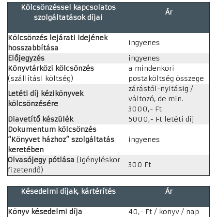
Kölcsönzéssel kapcsolatos
Ár
szolgáltatások díjai
Kölcsönzés lejárati idejének
ingyenes
hosszabbítása
Előjegyzés
ingyenes
Könyvtárközi kölcsönzés
a mindenkori
(szállítási költség)
postaköltség összege
zárástól-nyitásig /
Letéti díj kézikönyvek
változó, de min.
kölcsönzésére
3000,- Ft
Diavetítő készülék
5000,- Ft letéti díj
Dokumentum kölcsönzés
“Könyvet házhoz” szolgáltatás
ingyenes
keretében
Olvasójegy pótlása
(igényléskor
300 Ft
fizetendő)
Késedelmi díjak, kártérítés
Ár
Könyv késedelmi díja
40,- Ft / könyv / nap