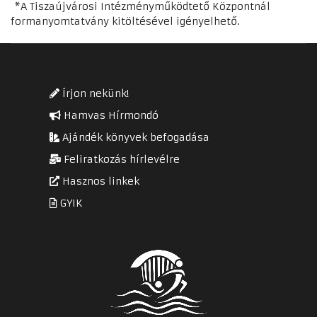
*A Tiszaújvárosi Intézményműködtető Központnál
formanyomtatvány kitöltésével igényelhető.
Írjon nekünk!
Hamvas Hírmondó
Ajándék könyvek befogadása
Feliratkozás hírlevélre
Hasznos linkek
GYIK