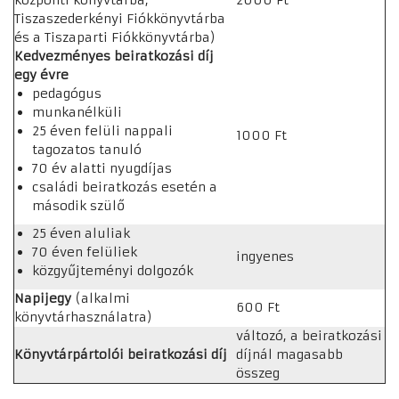
központi könyvtárba,
2000 Ft
Tiszaszederkényi Fiókkönyvtárba
és a Tiszaparti Fiókkönyvtárba)
Kedvezményes beiratkozási díj
egy évre
pedagógus
munkanélküli
25 éven felüli nappali
1000 Ft
tagozatos tanuló
70 év alatti nyugdíjas
családi beiratkozás esetén a
második szülő
25 éven aluliak
70 éven felüliek
ingyenes
közgyűjteményi dolgozók
Napijegy
(alkalmi
600 Ft
könyvtárhasználatra)
változó, a beiratkozási
Könyvtárpártolói beiratkozási díj
díjnál magasabb
összeg