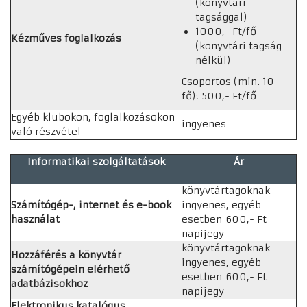
(könyvtári
tagsággal)
1000,- Ft/fő
Kézműves foglalkozás
(könyvtári tagság
nélkül)
Csoportos (min. 10
fő): 500,- Ft/fő
Egyéb klubokon, foglalkozásokon
ingyenes
való részvétel
Informatikai szolgáltatások
Ár
könyvtártagoknak
Számítógép-, internet és e-book
ingyenes, egyéb
használat
esetben 600,- Ft
napijegy
könyvtártagoknak
Hozzáférés a könyvtár
ingyenes, egyéb
számítógépein elérhető
esetben 600,- Ft
adatbázisokhoz
napijegy
Elektronikus katalógus