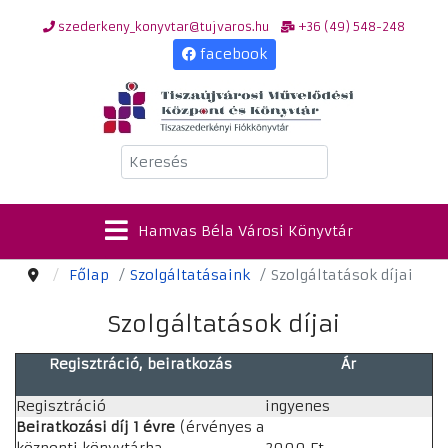
szederkeny_konyvtar@tujvaros.hu
+36 (49) 548-248
facebook
Keresés
Hamvas Béla Városi Könyvtár
Főlap
Szolgáltatásaink
Szolgáltatások díjai
Szolgáltatások díjai
Regisztráció, beiratkozás
Ár
Regisztráció
ingyenes
Beiratkozási díj 1 évre
(érvényes a