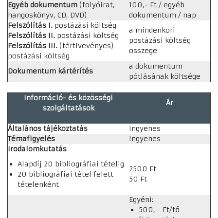
Egyéb dokumentum
(folyóirat,
100,- Ft / egyéb
hangoskönyv, CD, DVD)
dokumentum / nap
Felszólítás I.
postázási költség
a mindenkori
Felszólítás II.
postázási költség
postázási költség
Felszólítás III.
(tértivevényes)
összege
postázási költség
a dokumentum
Dokumentum kártérítés
pótlásának költsége
Információ- és közösségi
Ár
szolgáltatások
Általános tájékoztatás
ingyenes
Témafigyelés
ingyenes
Irodalomkutatás
Alapdíj 20 bibliográfiai tételig
2500 Ft
20 bibliográfiai tétel felett
50 Ft
tételenként
Egyéni:
500, - Ft/fő