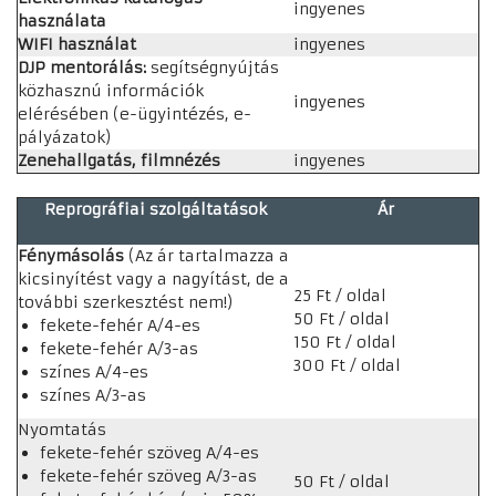
ingyenes
használata
WIFI használat
ingyenes
DJP mentorálás:
segítségnyújtás
közhasznú információk
ingyenes
elérésében (e-ügyintézés, e-
pályázatok)
Zenehallgatás, filmnézés
ingyenes
Reprográfiai szolgáltatások
Ár
Fénymásolás
(Az ár tartalmazza a
kicsinyítést vagy a nagyítást, de a
25 Ft / oldal
további szerkesztést nem!)
50 Ft / oldal
fekete-fehér A/4-es
150 Ft / oldal
fekete-fehér A/3-as
300 Ft / oldal
színes A/4-es
színes A/3-as
Nyomtatás
fekete-fehér szöveg A/4-es
fekete-fehér szöveg A/3-as
50 Ft / oldal