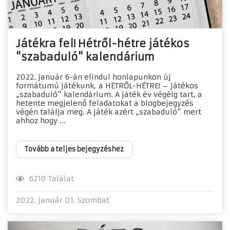
Játékra fel! Hétről-hétre játékos
"szabaduló" kalendárium
2022. január 6-án elindul honlapunkon új
formátumú játékunk, a HÉTRŐL-HÉTRE! – játékos
„szabaduló" kalendárium. A játék év végéig tart, a
hetente megjelenő feladatokat a blogbejegyzés
végén találja meg. A játék azért „szabaduló" mert
ahhoz hogy ...
Tovább a teljes bejegyzéshez
6210 Találat
2022. január 01. Szombat