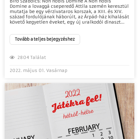
Bíró Szabolcs: Non nobis Domine A Non nobis
Domine a lovaggá cseperedő Attila szemén keresztül
mutatja be egy vérzivataros korszak, a XIII. és XIV.
század fordulójának háborúit, az Árpád-ház kihalását
követő kegyetlen éveket, egy új uralkodói dinaszt...
Tovább a teljes bejegyzéshez
2804 Találat
2022. május 01. Vasárnap