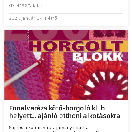
4282 Találat
2021. január 04. Hétfő
Fonalvarázs kötő-horgoló klub
helyett... ajánló otthoni alkotásokra
Sajnos a koronavírus-járvány miatt a