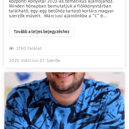
központi könyvtár 2023-as tematikus ajánlójához.
Minden hónapban bemutatjuk a fiókkönyvtárban
található, egy-egy betűhöz tartozó kortárs magyar
szerzők műveit. Márciusi ajánlónkba a "C" é...
Tovább a teljes bejegyzéshez
2760 Találat
2023. március 01. Szerda