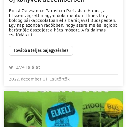
Büksi Zsuzsanna: Párosban Párizsban Hanna, a
frissen végzett magyar dokumentumfilmes lány
boldog párkapcsolatban él a barátjával Budapesten.
Egy nap azonban rádöbben, hogy szerelme és legjobb
barátnője összejött a háta mögött. A fájdalmas
csalódás ut...
Tovább a teljes bejegyzéshez
2774 Találat
2022. december 01. Csütörtök