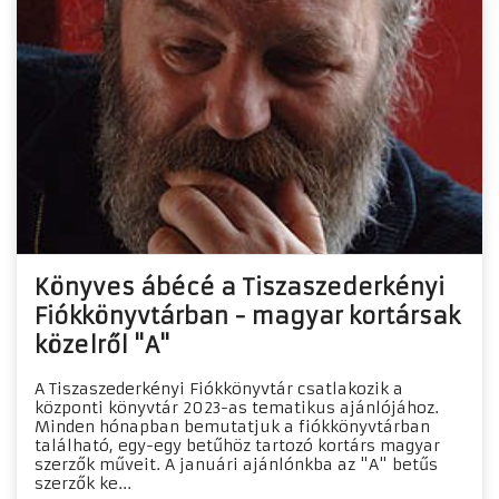
Könyves ábécé a Tiszaszederkényi
Fiókkönyvtárban - magyar kortársak
közelről "A"
A Tiszaszederkényi Fiókkönyvtár csatlakozik a
központi könyvtár 2023-as tematikus ajánlójához.
Minden hónapban bemutatjuk a fiókkönyvtárban
található, egy-egy betűhöz tartozó kortárs magyar
szerzők műveit. A januári ajánlónkba az "A" betűs
szerzők ke...