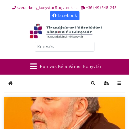
szederkeny_konyvtar@tujvaros.hu
+36 (49) 548-248
facebook
Keresés
Hamvas Béla Városi Könyvtár
Kezdőlap
Keresés
Bejelentkez