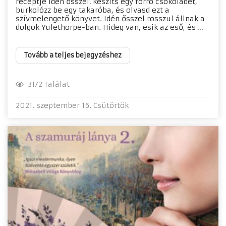
receptje idén ősszel: készíts egy forró csokoládét,
burkolózz be egy takaróba, és olvasd ezt a
szívmelengető könyvet. Idén ősszel rosszul állnak a
dolgok Yulethorpe-ban. Hideg van, esik az eső, és ...
Tovább a teljes bejegyzéshez
3172 Találat
2021. szeptember 16. Csütörtök