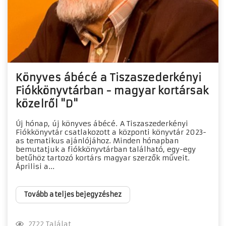
Könyves ábécé a Tiszaszederkényi
Fiókkönyvtárban - magyar kortársak
közelről "D"
Új hónap, új könyves ábécé. A Tiszaszederkényi
Fiókkönyvtár csatlakozott a központi könyvtár 2023-
as tematikus ajánlójához. Minden hónapban
bemutatjuk a fiókkönyvtárban található, egy-egy
betűhöz tartozó kortárs magyar szerzők műveit.
Áprilisi a...
Tovább a teljes bejegyzéshez
2722 Találat