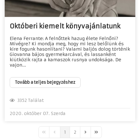
Októberi kiemelt könyvajánlatunk
Elena Ferrante: A felnőttek hazug élete Felnőni?
Mivégre? Ki mondja meg, hogy mi lesz belőlünk és
kire fogunk hasonlítani? Valami baljós dolog történik
Giovanna bájos gyermekarcával, és lassanként
kiütközik rajta a kamaszok rusnya undoksága. De
vajon...
Tovább a teljes bejegyzéshez
3352 Találat
2020. október 07. Szerda
1
2
First Page
Previous Page
Next Page
Last Page