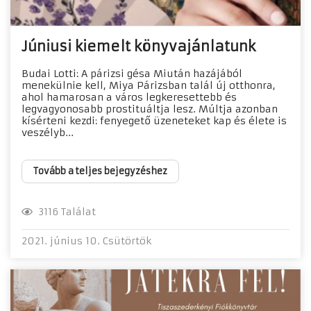
Júniusi kiemelt könyvajánlatunk
Budai Lotti: A párizsi gésa Miután ​hazájából
menekülnie kell, Miya Párizsban talál új otthonra,
ahol hamarosan a város legkeresettebb és
legvagyonosabb prostituáltja lesz. Múltja azonban
kísérteni kezdi: fenyegető üzeneteket kap és élete is
veszélyb...
Tovább a teljes bejegyzéshez
3116 Találat
2021. június 10. Csütörtök