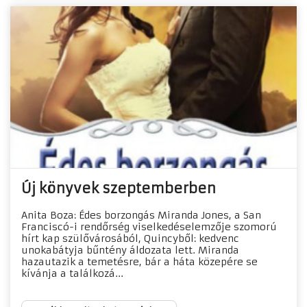
Új könyvek szeptemberben
Anita Boza: Édes borzongás Miranda Jones, a San
Franciscó-i rendőrség viselkedéselemzője szomorú
hírt kap szülővárosából, Quincyből: kedvenc
unokabátyja bűntény áldozata lett. Miranda
hazautazik a temetésre, bár a háta közepére se
kívánja a találkozá...