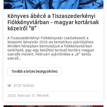
Könyves ábécé a Tiszaszederkényi
Fiókkönyvtárban - magyar kortársak
közelről "B"
A Tiszaszederkényi Fiókkönyvtár csatlakozott a
központi könyvtár 2023-as tematikus ajánlójához.
Minden hónapban bemutatjuk a fiókkönyvtárban
található, egy-egy betűhöz tartozó kortárs magyar
szerzők műveit. Februári ajánlónkba a „B" betűs
szerző...
Tovább a teljes bejegyzéshez
2728 Találat
2023. február 17. Péntek