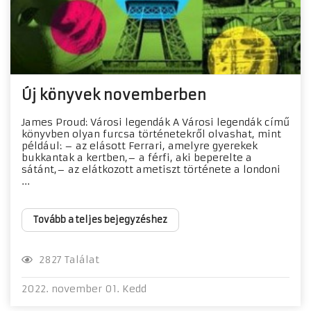
Új könyvek novemberben
James Proud: Városi legendák A Városi legendák című
könyvben olyan furcsa történetekről olvashat, mint
például: – az elásott Ferrari, amelyre gyerekek
bukkantak a kertben,– a férfi, aki beperelte a
sátánt,– az elátkozott ametiszt története a londoni
...
Tovább a teljes bejegyzéshez
2827 Találat
2022. november 01. Kedd