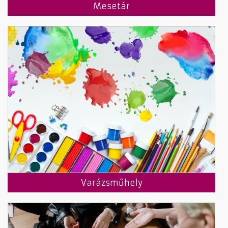
Mesetár
Varázsműhely