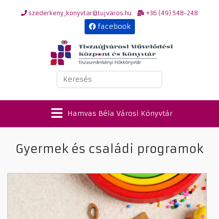
szederkeny_konyvtar@tujvaros.hu
+36 (49) 548-248
facebook
Keresés
Hamvas Béla Városi Könyvtár
Gyermek és családi programok