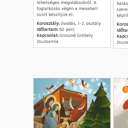
lehetséges megoldásokról. A
halás
foglalkozás végén a mesebeli
szere
sünit készítjük el.
képil
Korosztály:
óvodás, 1-2. osztály
Koros
Időtartam:
90 perc
Időta
Kapcsolat:
Oroszné Grebely
Kapcs
Zsuzsanna
Zsuz