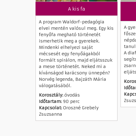
A kis fa
A program Waldorf-pedagógia
A gye
elvei mentén valósul meg. Egy kis
fősze
fenyőfa megható történetét
népd
ismerhetik meg a gyerekek.
tanul
Mindenki elhelyezi saját
A dia
mécsesét egy fenyőágakból
segít
formált spirálon, majd eljátsszuk
zsarn
a mese történetét. Neked mi a
elját
kívánságod karácsony ünnepén?
Norvég legenda, Bajzáth Mária
Koros
válogatásából.
Időta
Kapcs
Korosztály:
óvodás
Zsuz
Időtartam:
90 perc
Kapcsolat:
Oroszné Grebely
Zsuzsanna