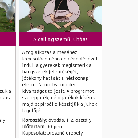
A csillagszemű juhász
i
A foglalkozás a meséhez
kapcsolódó népdalok éneklésével
indul, a gyerekek megismerik a
hangszerek jelentőségét,
jótékony hatását a hétköznapi
életre. A furulya minden
zuk a
kívánságot teljesít. A programot
kozás
szerepjáték, népi játékok kísérik
majd papírból elkészítjük a juhok
legelőjét.
ály
Korosztály:
óvodás, 1-2. osztály
Időtartam:
90 perc
Kapcsolat:
Oroszné Grebely