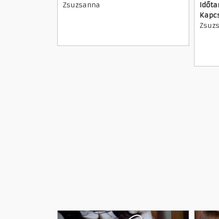
Zsuzsanna
Időta
Kapcs
Zsuz