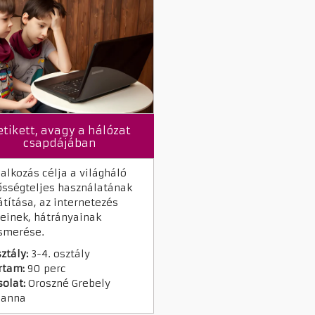
tikett, avagy a hálózat
csapdájában
lalkozás célja a világháló
ősségteljes használatának
átítása, az internetezés
einek, hátrányainak
smerése.
ztály:
3-4. osztály
rtam:
90 perc
olat:
Oroszné Grebely
sanna