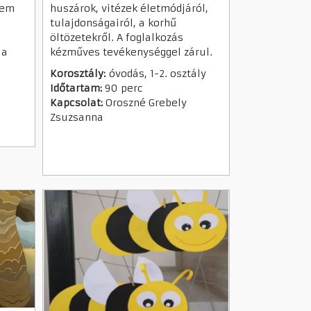
lem
huszárok, vitézek életmódjáról,
tulajdonságairól, a korhű
öltözetekről. A foglalkozás
 a
kézműves tevékenységgel zárul.
Korosztály:
óvodás, 1-2. osztály
Időtartam:
90 perc
Kapcsolat:
Oroszné Grebely
Zsuzsanna