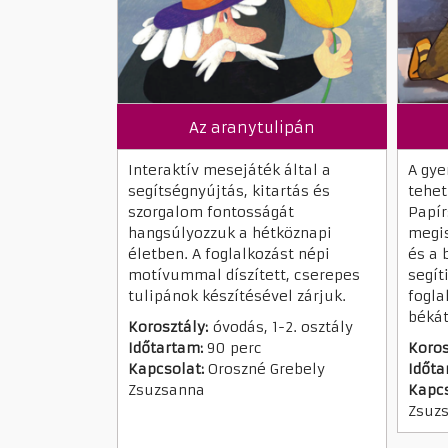
Az aranytulipán
Interaktív mesejáték által a
A gye
segítségnyújtás, kitartás és
tehe
szorgalom fontosságát
Papír
hangsúlyozzuk a hétköznapi
megis
életben. A foglalkozást népi
és a 
motívummal díszített, cserepes
segít
tulipánok készítésével zárjuk.
fogla
békát
Korosztály:
óvodás, 1-2. osztály
Időtartam:
90 perc
Koros
Kapcsolat:
Oroszné Grebely
Időta
Zsuzsanna
Kapcs
Zsuz