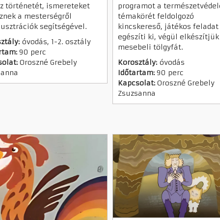
z történetét, ismereteket
programot a természetvéde
znek a mesterségről
témakörét feldolgozó
lusztrációk segítségével.
kincskereső, játékos feladat
egészíti ki, végül elkészítjük
ztály:
óvodás, 1-2. osztály
mesebeli tölgyfát.
rtam:
90 perc
olat:
Oroszné Grebely
Korosztály:
óvodás
sanna
Időtartam:
90 perc
Kapcsolat:
Oroszné Grebely
Zsuzsanna