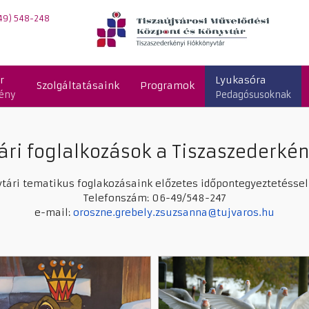
49) 548-248
r
Lyukasóra
Szolgáltatásaink
Programok
kény
Pedagósusoknak
ári foglalkozások a Tiszaszederké
vtári tematikus foglakozásaink előzetes időpontegyeztetéssel
Telefonszám: 06-49/548-247
e-mail:
oroszne.grebely.zsuzsanna@tujvaros.hu