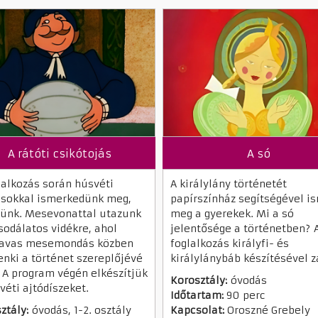
A rátóti csikótojás
A só
lalkozás során húsvéti
A királylány történetét
ásokkal ismerkedünk meg,
papírszínház segítségével i
ünk. Mesevonattal utazunk
meg a gyerekek. Mi a só
sodálatos vidékre, ahol
jelentősége a történetben? 
zavas mesemondás közben
foglalkozás királyfi- és
nki a történet szereplőjévé
királylánybáb készítésével z
. A program végén elkészítjük
Korosztály:
óvodás
véti ajtódíszeket.
Időtartam:
90 perc
ztály:
óvodás, 1-2. osztály
Kapcsolat:
Oroszné Grebely