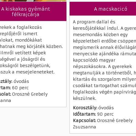
A kiskakas gyémánt
A macskacicó
félkrajcárja
A program dallal és
rekek a foglalkozás
keresőjátékkal indul. A gyer
replőjéről ismert
mesemondás közben egy
alokat, mondókákat
képzeletbeli erdőbe csöppe
hatnak meg körjáték közben.
megismerik annak élővilágá
filmről vetített képek
menyecske ajándéka rámuta
ségével a jóságról és
kapcsolódó magyar
okságról beszélgetünk,
népszokásokra. A gyerekek
sszuk a mesejeleneteket.
megtanulják a történetből, 
kitartás és szorgalom milye
ztály:
óvodás
csodákat tartogathat számuk
rtam:
60 perc
foglalkozás végén papírvirá
olat:
Oroszné Grebely
készülnek.
sanna
Korosztály:
óvodás
Időtartam:
90 perc
Kapcsolat:
Oroszné Grebely
Zsuzsanna