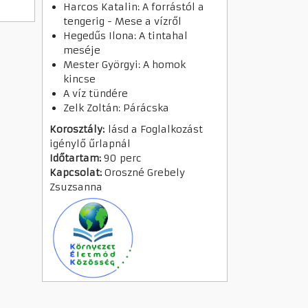
Harcos Katalin: A forrástól a
tengerig - Mese a vízről
Hegedűs Ilona: A tintahal
meséje
Mester Györgyi: A homok
kincse
A víz tündére
Zelk Zoltán: Párácska
Korosztály:
lásd a Foglalkozást
igénylő űrlapnál
Időtartam:
90 perc
Kapcsolat:
Oroszné Grebely
Zsuzsanna