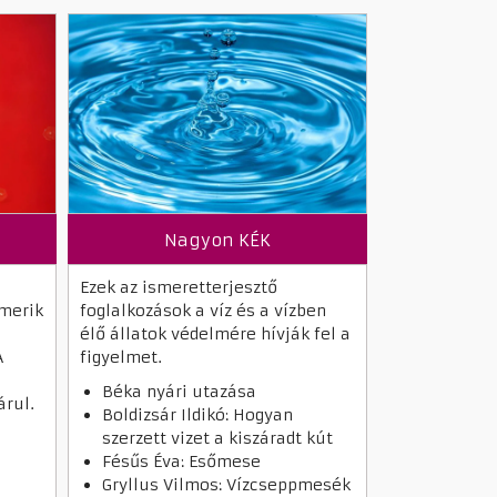
Nagyon KÉK
Ezek az ismeretterjesztő
smerik
foglalkozások a víz és a vízben
élő állatok védelmére hívják fel a
A
figyelmet.
Béka nyári utazása
árul.
Boldizsár Ildikó: Hogyan
szerzett vizet a kiszáradt kút
Fésűs Éva: Esőmese
Gryllus Vilmos: Vízcseppmesék