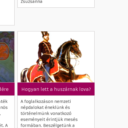
Zsuzsanna
dére
Hogyan lett a huszárnak lova?
áték
A foglalkozáson nemzeti
önös
népdalokat éneklünk és
,
történelmünk vonatkozó
eseményeit érintjük mesés
t. A
formában. Beszélgetünk a