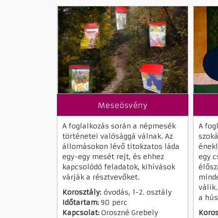
Meseösvény
A foglalkozás során a népmesék
A fog
történetei valósággá válnak. Az
szok
állomásokon lévő titokzatos láda
énekl
egy-egy mesét rejt, és ehhez
egy c
kapcsolódó feladatok, kihívások
élős
várják a résztvevőket.
minde
válik
Korosztály:
óvodás, 1-2. osztály
a hús
Időtartam:
90 perc
Kapcsolat:
Oroszné Grebely
Koros