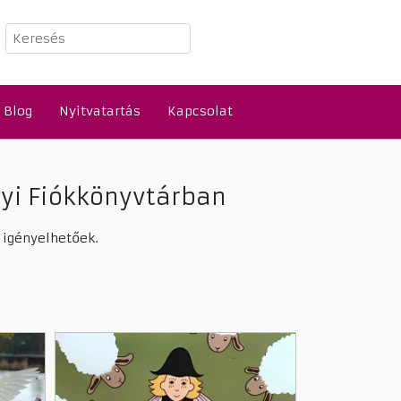
Keresés
Blog
Nyitvatartás
Kapcsolat
nyi Fiókkönyvtárban
 igényelhetőek.