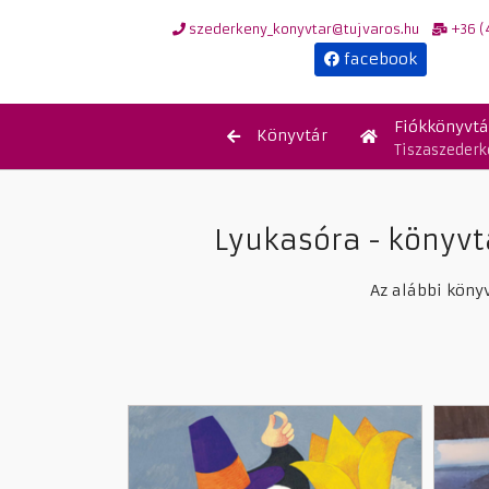
szederkeny_konyvtar@tujvaros.hu
+36 (
facebook
Fiókkönyvtá
Könyvtár
Tiszaszeder
Lyukasóra - könyvt
Az alábbi köny