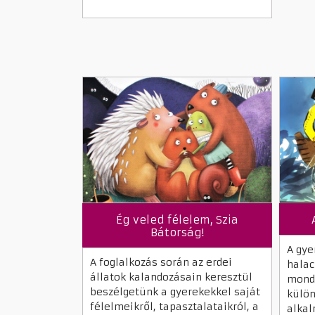
Ég veled félelem, Szia
Bátorság!
A gye
A foglalkozás során az erdei
halac
állatok kalandozásain keresztül
mond
beszélgetünk a gyerekekkel saját
külö
félelmeikről, tapasztalataikról, a
alkal