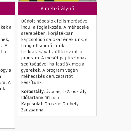
A méhkirálynő
Dúdolt népdalok felismerésével
ekek a
indul a foglalkozás. A méhecske
szerepében, körjátékban
nnek,
kapcsolódó dalokat éneklünk, s
t. A
hangfelismerő játék
t a
beiktatásával zajlik tovább a
program. A mesét papírszínház
segítségével hallgatják meg a
hogy a
gyerekek. A program végén
n
méhecskés ceruzatartót
ra. A
készítünk.
gok
Korosztály:
óvodás, 1-2. osztály
Időtartam:
90 perc
Kapcsolat:
Oroszné Grebely
Zsuzsanna