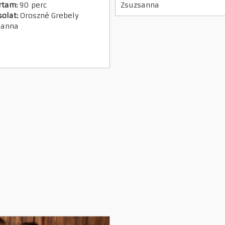
rtam:
90 perc
Zsuzsanna
olat:
Oroszné Grebely
sanna