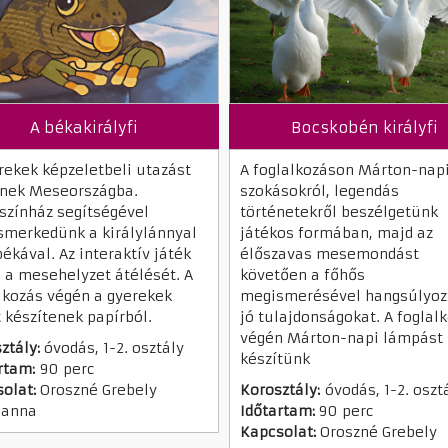
A békakirályfi
Bocskobén királyfi
rekek képzeletbeli utazást
A foglalkozáson Márton-nap
tnek Meseországba.
szokásokról, legendás
színház segítségével
történetekről beszélgetünk
merkedünk a királylánnyal
játékos formában, majd az
békával. Az interaktív játék
élőszavas mesemondást
i a mesehelyzet átélését. A
követően a főhős
lkozás végén a gyerekek
megismerésével hangsúlyoz
 készítenek papírból.
jó tulajdonságokat. A foglal
végén Márton-napi lámpást
ztály:
óvodás, 1-2. osztály
készítünk
rtam:
90 perc
olat:
Oroszné Grebely
Korosztály:
óvodás, 1-2. oszt
sanna
Időtartam:
90 perc
Kapcsolat:
Oroszné Grebely