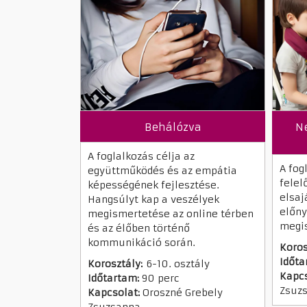
Behálózva
Ne
A foglalkozás célja az
A fog
együttműködés és az empátia
felel
képességének fejlesztése.
elsaj
Hangsúlyt kap a veszélyek
előny
megismertetése az online térben
megi
és az élőben történő
kommunikáció során.
Koros
Időta
Korosztály:
6-10. osztály
Kapcs
Időtartam:
90 perc
Zsuz
Kapcsolat:
Oroszné Grebely