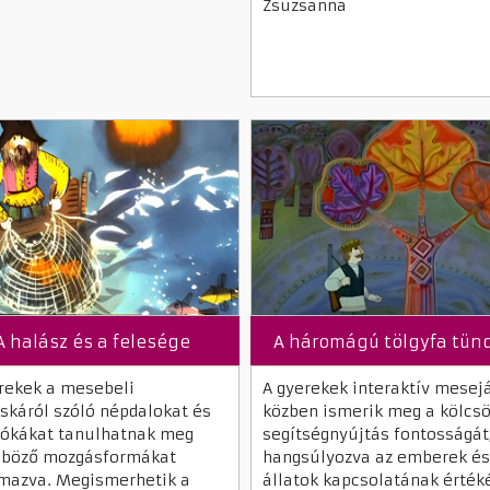
Zsuzsanna
A halász és a felesége
A háromágú tölgyfa tün
rekek a mesebeli
A gyerekek interaktív mesej
skáról szóló népdalokat és
közben ismerik meg a kölcs
ókákat tanulhatnak meg
segítségnyújtás fontosságát
nböző mozgásformákat
hangsúlyozva az emberek és
mazva. Megismerhetik a
állatok kapcsolatának értéké