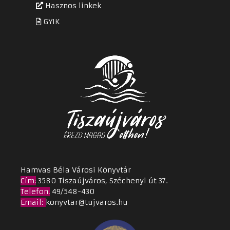
Hasznos linkek
GYIK
Hamvas Béla Városi Könyvtár
Cím
:
3580 Tiszaújváros, Széchenyi út 37.
Telefon:
49/548-430
Email
:
konyvtar@tujvaros.hu