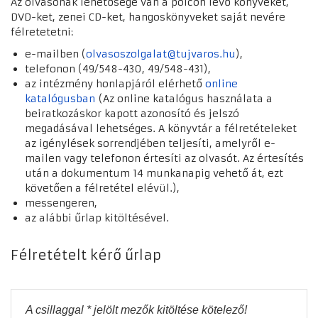
Az olvasónak lehetősége van a polcon lévő könyveket,
DVD-ket, zenei CD-ket, hangoskönyveket saját nevére
félretetetni:
e-mailben (
olvasoszolgalat@tujvaros.hu
),
telefonon (49/548-430, 49/548-431),
az intézmény honlapjáról elérhető
online
katalógusban
(Az online katalógus használata a
beiratkozáskor kapott azonosító és jelszó
megadásával lehetséges. A könyvtár a félretételeket
az igénylések sorrendjében teljesíti, amelyről e-
mailen vagy telefonon értesíti az olvasót. Az értesítés
után a dokumentum 14 munkanapig vehető át, ezt
követően a félretétel elévül.),
messengeren,
az alábbi űrlap kitöltésével.
Félretételt kérő űrlap
A csillaggal * jelölt mezők kitöltése kötelező!