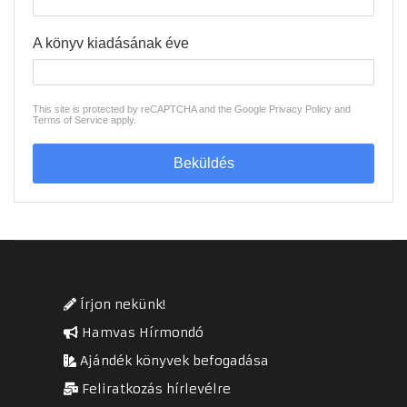
A könyv kiadásának éve
This site is protected by reCAPTCHA and the Google
Privacy Policy
and
Terms of Service
apply.
Beküldés
Írjon nekünk!
Hamvas Hírmondó
Ajándék könyvek befogadása
Feliratkozás hírlevélre