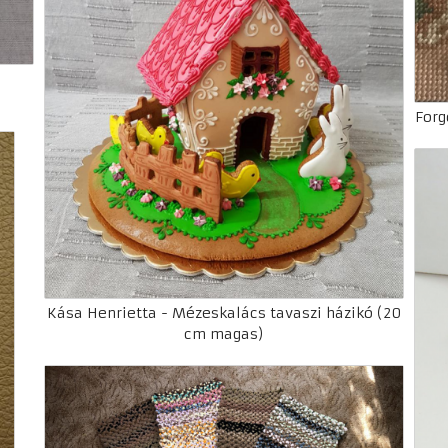
Forg
Kása Henrietta - Mézeskalács tavaszi házikó (20
cm magas)