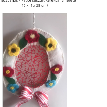
ecz János - Fából készült kerékpár (mérete
16 x 11 x 28 cm)