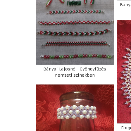
Bány
Bányai Lajosné - Gyöngyfűzés
nemzeti színekben
Forg