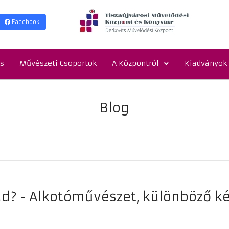
Facebook
is
Művészeti Csoportok
A Központról
Kiadványok
Blog
ud? - Alkotóművészet, különböző 