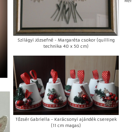
Rem
Szilágyi Józsefné - Margaréta csokor (quilling
technika 40 x 50 cm)
Tőzsér Gabriella - Karácsonyi ajándék cserepek
(11 cm magas)