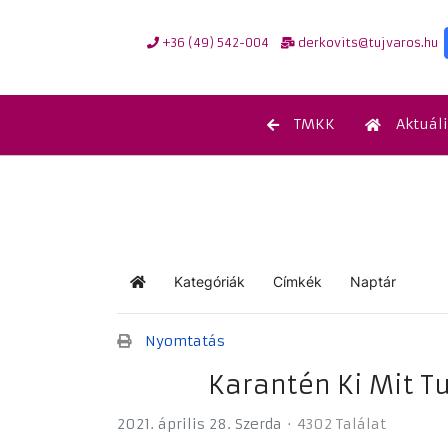
+36 (49) 542-004
derkovits@tujvaros.hu
TMKK
Aktuál
Kategóriák
Címkék
Naptár
Kezdőlap
Nyomtatás
Karantén Ki Mit T
2021. április 28. Szerda
4302 Találat