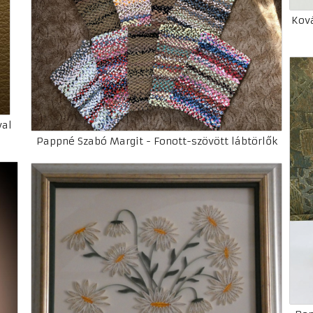
Ková
val
Pappné Szabó Margit - Fonott-szövött lábtörlők