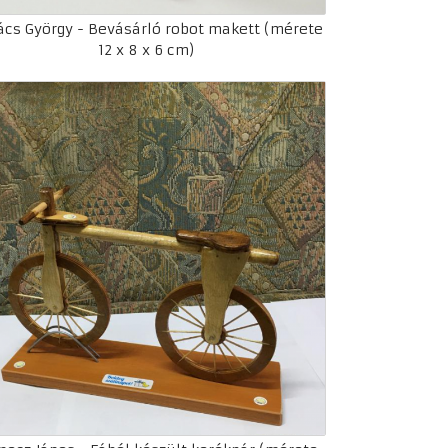
cs György - Bevásárló robot makett (mérete
12 x 8 x 6 cm)