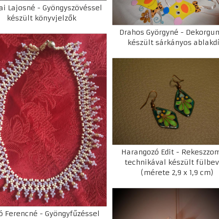
ai Lajosné - Gyöngyszövéssel
készült könyvjelzők
Drahos Györgyné - Dekorgu
készült sárkányos ablakd
Harangozó Edit - Rekeszzo
technikával készült fülbe
(mérete 2,9 x 1,9 cm)
ó Ferencné - Gyöngyfűzéssel