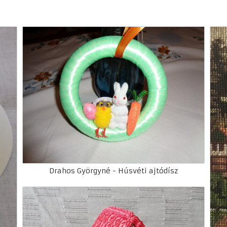
Drahos Györgyné - Húsvéti ajtódísz