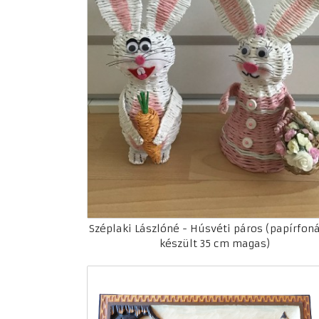
Széplaki Lászlóné - Húsvéti páros (papírfon
készült 35 cm magas)