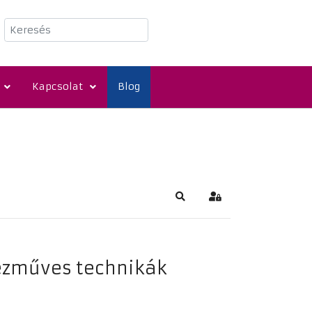
Keresés
Kapcsolat
Blog
Keresés
Bejelentkezés
kézműves technikák