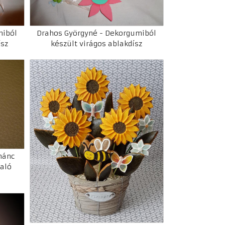
miból
Drahos Györgyné - Dekorgumiból
ísz
készült virágos ablakdísz
mánc
való