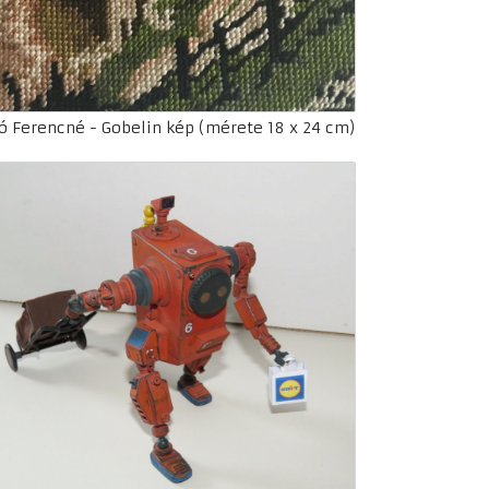
ó Ferencné - Gobelin kép (mérete 18 x 24 cm)