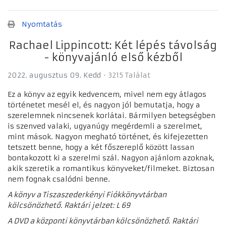
Nyomtatás
Rachael Lippincott: Két lépés távolság
- könyvajánló első kézből
2022. augusztus 09. Kedd
3215 Találat
Ez a könyv az egyik kedvencem, mivel nem egy átlagos
történetet mesél el, és nagyon jól bemutatja, hogy a
szerelemnek nincsenek korlátai. Bármilyen betegségben
is szenved valaki, ugyanúgy megérdemli a szerelmet,
mint mások. Nagyon megható történet, és kifejezetten
tetszett benne, hogy a két főszereplő között lassan
bontakozott ki a szerelmi szál. Nagyon ajánlom azoknak,
akik szeretik a romantikus könyveket/filmeket. Biztosan
nem fognak csalódni benne.
A könyv a Tiszaszederkényi Fiókkönyvtárban
kölcsönözhető. Raktári jelzet: L 69
A DVD a központi könyvtárban kölcsönözhető. Raktári