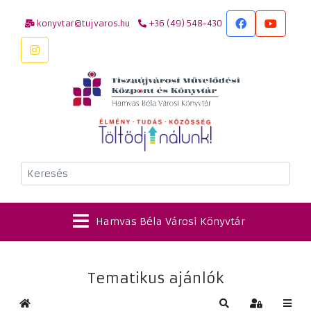
konyvtar@tujvaros.hu
+36 (49) 548-430
Keresés
Hamvas Béla Városi Könyvtár
Tematikus ajánlók
Kezdőlap
Keresés
Bejelentkez