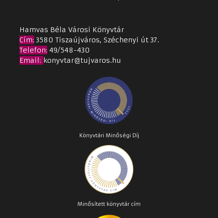
Hamvas Béla Városi Könyvtár
Cím
:
3580 Tiszaújváros, Széchenyi út 37.
Telefon:
49/548-430
Email
:
konyvtar@tujvaros.hu
Könyvtári Minőségi Díj
Minősített könyvtár cím