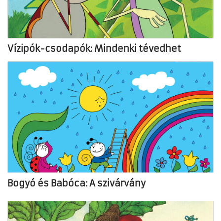
Vízipók-csodapók: Mindenki tévedhet
Bogyó és Babóca: A szivárvány