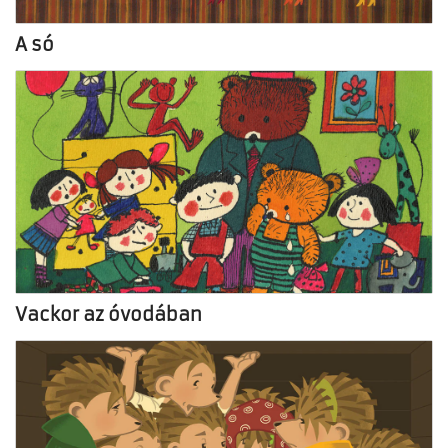
A só
Vackor az óvodában