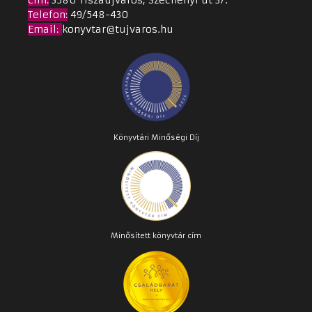
Cím
:
3580 Tiszaújváros, Széchenyi út 37.
Telefon:
49/548-430
Email
:
konyvtar@tujvaros.hu
Könyvtári Minőségi Díj
Minősített könyvtár cím