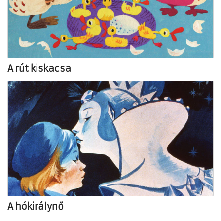
A rút kiskacsa
A hókirálynő