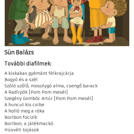
Sün Balázs
További diafilmek:
A kiskakas gyémánt félkrajcárja
Bogyó és a szél
Szóló szőlő, mosolygó alma, csengő barack
A Radírpók [Pom Pom meséi]
Szegény Gombóc Artúr [Pom Pom meséi]
A huncut kis csibe
A holló meg a róka
Boribon focizik
Boribon, a játékmackó
Húsvéti tojások