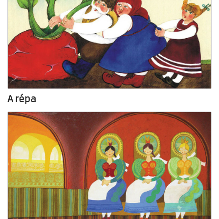
A répa