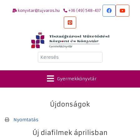
konyvtar@tujvaros.hu
+36 (49) 548-437
Keresés
Gyermekkönyvtár
Újdonságok
Nyomtatás
Új diafilmek áprilisban