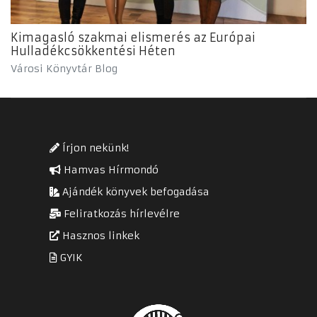
Kimagasló szakmai elismerés az Európai
Hulladékcsökkentési Héten
Városi Könyvtár Blog
Írjon nekünk!
Hamvas Hírmondó
Ajándék könyvek befogadása
Feliratkozás hírlevélre
Hasznos linkek
GYIK