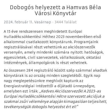
Dobogós helyezett a Hamvas Béla
Városi Könyvtár
2024. február 11. Vasárnap
3444 Találat
A 15 éve rendszeresen meghirdetett Európai
Hulladékcsökkentési Héthez 2023 novemberében első
alkalommal csatlakozott könyvtárunk. Programjaink
regisztrálásával részt vehettünk az akciószervezők
versenyén, amely mindenki számára nyitott: hatóságok,
egyesületek, civil szervezetek, vállalkozások, oktatási
intézmények, állampolgárok is részt vehetnek.
Az összesen 284 regisztráló között szép számmal akadtak
könyvtárak is az ország minden szegletéből. Egyik nap
nagy meglepetésünkre meghívót kaptunk az
Energiastratégiai Intézettől a díjátadó ünnepségre,
amelyben ezt írták:
„Kedves Akciószervezők! A 2023-as
Európai Hulladékcsökkentési Hétre szervezett akciójuk a
szakmai zsűri véleménye alapján kimagaslóan teljesített,
tevékenységük dobogós helyezést ért el!"