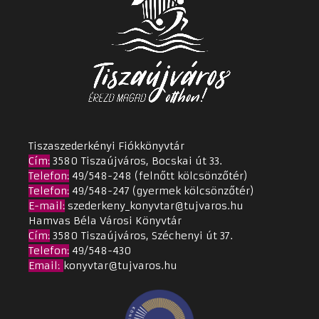
Tiszaszederkényi Fiókkönyvtár
Cím
:
3580 Tiszaújváros, Bocskai út 33.
Telefon:
49/548-248 (felnőtt kölcsönzőtér)
Telefon:
49/548-247 (gyermek kölcsönzőtér)
E-mail:
szederkeny_konyvtar@tujvaros.hu
Hamvas Béla Városi Könyvtár
Cím
:
3580 Tiszaújváros, Széchenyi út 37.
Telefon:
49/548-430
Email
:
konyvtar@tujvaros.hu