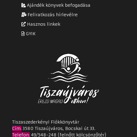
Ajándék könyvek befogadása
Feliratkozás hírlevélre
Hasznos linkek
GYIK
Tiszaszederkényi Fiókkönyvtár
Cím
:
3580 Tiszaújváros, Bocskai út 33.
Telefon:
49/548-248 (felnőtt kölcsönzőtér)