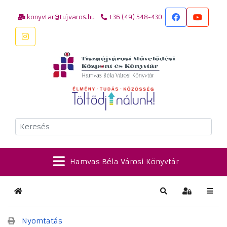
konyvtar@tujvaros.hu
+36 (49) 548-430
Keresés
Hamvas Béla Városi Könyvtár
Kezdőlap
Keresés
Bejelentkez
Nyomtatás