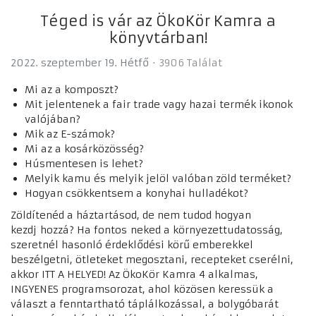
Téged is vár az ÖkoKör Kamra a
könyvtárban!
2022. szeptember 19. Hétfő
3906 Találat
Mi az a komposzt?
Mit jelentenek a fair trade vagy hazai termék ikonok
valójában?
Mik az E-számok?
Mi az a kosárközösség?
Húsmentesen is lehet?
Melyik kamu és melyik jelöl valóban zöld terméket?
Hogyan csökkentsem a konyhai hulladékot?
Zöldítenéd a háztartásod, de nem tudod hogyan
kezdj hozzá? Ha fontos neked a környezettudatosság,
szeretnél hasonló érdeklődési körű emberekkel
beszélgetni, ötleteket megosztani, recepteket cserélni,
akkor ITT A HELYED! Az ÖkoKör Kamra 4 alkalmas,
INGYENES programsorozat, ahol közösen keressük a
választ a fenntartható táplálkozással, a bolygóbarát