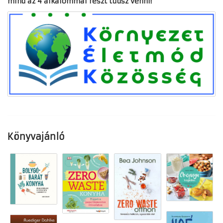
mind az 4 alkalommal részt tudsz venni!
Könyvajánló