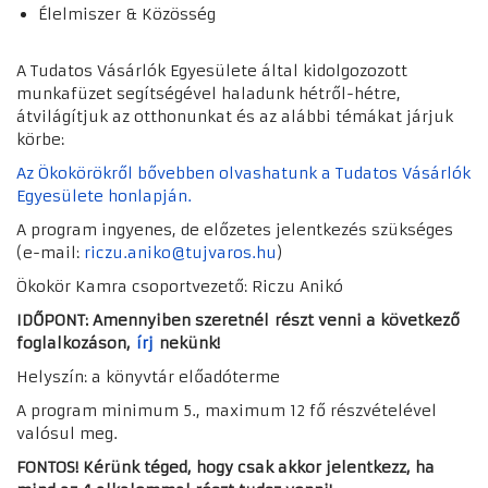
Élelmiszer & Közösség
A Tudatos Vásárlók Egyesülete által kidolgozozott
munkafüzet segítségével haladunk hétről-hétre,
átvilágítjuk az otthonunkat és az alábbi témákat járjuk
körbe:
Az Ökokörökről bővebben olvashatunk a Tudatos Vásárlók
Egyesülete honlapján.
A program ingyenes, de előzetes jelentkezés szükséges
(e-mail:
riczu.aniko@tujvaros.hu
)
Ökokör Kamra csoportvezető: Riczu Anikó
IDŐPONT:
Amennyiben szeretnél részt venni a következő
foglalkozáson,
írj
nekünk!
Helyszín: a könyvtár előadóterme
A program minimum 5., maximum 12 fő részvételével
valósul meg.
FONTOS! Kérünk téged,
hogy csak akkor jelentkezz, ha