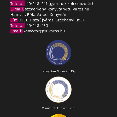
Telefon:
49/548-247 (gyermek kölcsönzőtér)
E-mail:
szederkeny_konyvtar@tujvaros.hu
Hamvas Béla Városi Könyvtár
Cím
:
3580 Tiszaújváros, Széchenyi út 37.
Telefon:
49/548-430
Email
:
konyvtar@tujvaros.hu
Könyvtári Minőségi Díj
Minősített könyvtár cím