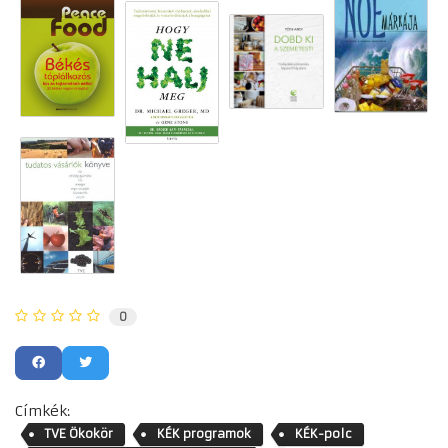
0
Címkék:
TVE Ökokör
KÉK programok
KÉK-polc