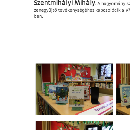
Szentmihályi Mihály
. A hagyomány s
zenegyűjtő tevékenységéhez kapcsolódik a
K
ben.