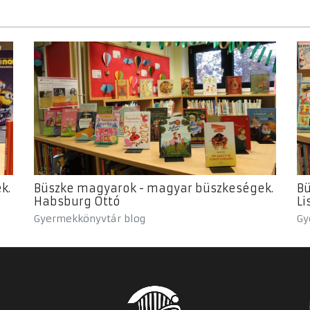
k.
Büszke magyarok - magyar büszkeségek.
Bü
Habsburg Ottó
Li
Gyermekkönyvtár blog
Gy