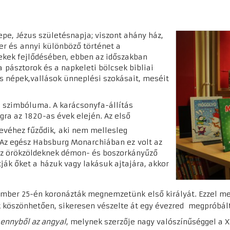
nepe,
Jézus születésnapja; viszont ahány ház,
zer és
annyi különböző történet a
ekek fejlő
désében, ebben az időszakban
 a
pásztorok és a napkeleti bölcsek bibli
ai
s népek,vallások ün
neplési szokásait, meséit
y
szimbóluma. A karácsonyfa-állítás
ágra az
1820-as évek elején. Az első
evéhez fűződik,
aki nem mellesleg
Az e
gész Habsburg Monarchiában ez
volt az
az örökzöldeknek dé
mon- és boszorkányűző
tják őket a
házuk vagy lakásuk ajta
jára, akkor
mber 25-én koro
názták megnemzetünk
első királyát. Ezzel m
 köszönhetően, sikeresen vészelte át egy évezred megpróbált
ennyből az angyal
, melynek szerzője nagy valószínűséggel a X