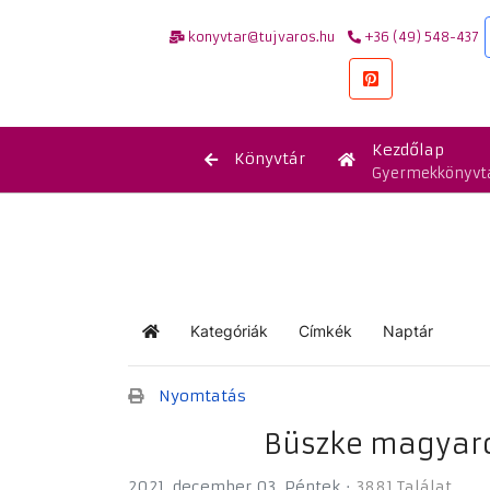
konyvtar@tujvaros.hu
+36 (49) 548-437
Kezdőlap
Könyvtár
Gyermekkönyvt
Kategóriák
Címkék
Naptár
Kezdőlap
Nyomtatás
Büszke magyaro
2021. december 03. Péntek
3881 Találat