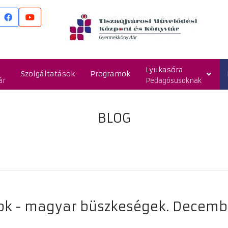
Lyukasóra
Szolgáltatások
Programok
ár
Pedagósusoknak
BLOG
k - magyar büszkeségek. Decemb