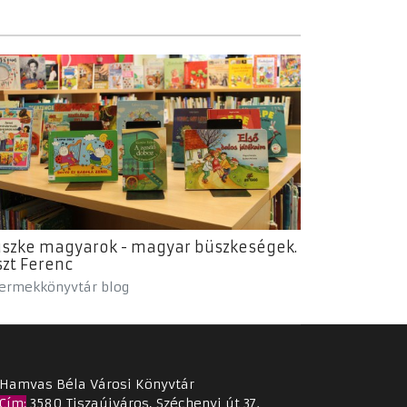
szke magyarok - magyar büszkeségek.
szt Ferenc
ermekkönyvtár blog
Hamvas Béla Városi Könyvtár
Cím
:
3580 Tiszaújváros, Széchenyi út 37.