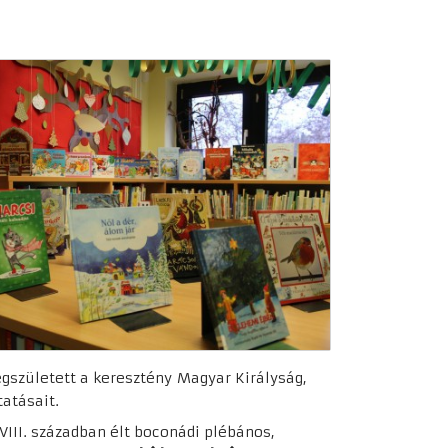
eg
született a keresztény
Magyar Királyság,
atásait.
VIII. században élt boconádi plébános,