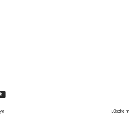
k
nya
Büszke ma