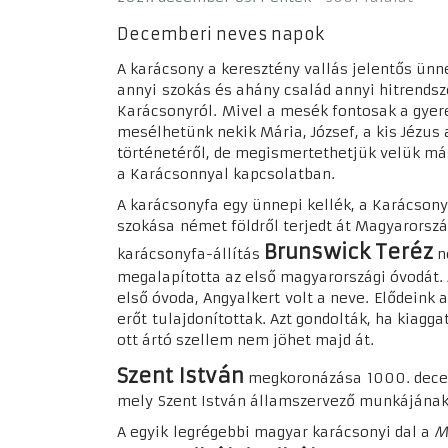
Decemberi neves napok
A karácsony a keresztény vallás jelentős ün
annyi
szokás és ahány család annyi hitrends
Karácsonyról.
Mivel a mesék fontosak a gyer
mesélhe
tünk nekik Mária, József, a kis Jézus
történetéről, de megismertethet
jük velük má
a Ka
rácsonnyal kapcsolatban.
A karácsonyfa egy ünnepi kellék, a Karácson
szokása
német földről terjedt át Magyarorsz
Brunswick Teréz
karácsonyfa-
állítás
n
megalapította az első magyaror
szági óvodát. 
első óvoda, Angyalkert
volt a neve.
Elődeink 
erőt
tulajdonítottak. Azt gondol
ták, ha kiagga
ott ártó szel
lem nem jöhet majd át.
Szent István
megkoronázása
1000. dece
mely
Szent István államszervező munkájának
A egyik legrégebbi magyar karácsonyi dal a
M