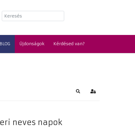
Keresés
BLOG
Újdonságok
Kérdésed van?
Keresés
Bejelentkezés
eri neves napok