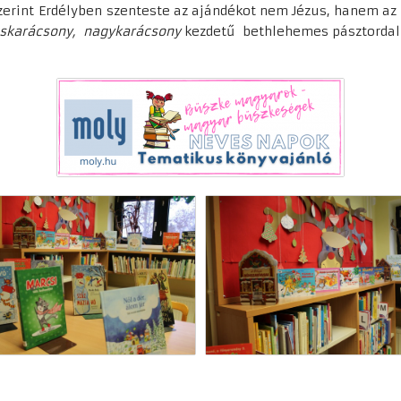
zerint Erdélyben szenteste az ajándékot nem Jézus, hanem az 
iskarácsony, nagykarácson
y
kezdetű bethlehemes pásztordal 