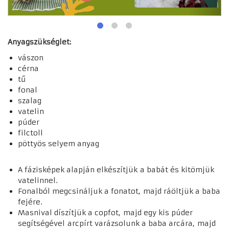
Anyagszükséglet:
vászon
cérna
tű
fonal
szalag
vatelin
púder
filctoll
pöttyös selyem anyag
A fázisképek alapján elkészítjük
a babát és kitömjük
vatelinnel.
Fonalból megcsináljuk a fonatot,
majd ráöltjük a baba
fejére.
Masnival díszítjük a copfot,
majd egy kis púder
segítségével
arcpírt varázsolunk a baba arcára,
majd