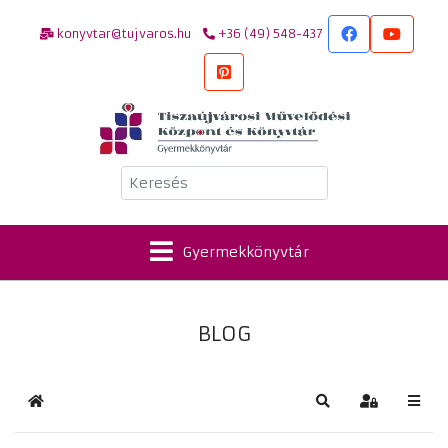
konyvtar@tujvaros.hu
+36 (49) 548-437
Keresés
Gyermekkönyvtár
BLOG
Kezdőlap
Keresés
Bejelentkez