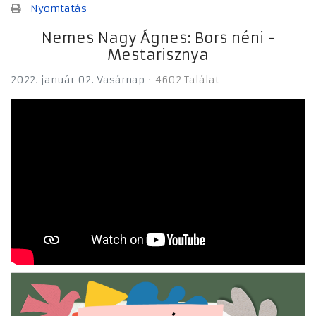
Nyomtatás
Nemes Nagy Ágnes: Bors néni -
Mestarisznya
2022. január 02. Vasárnap
4602 Találat