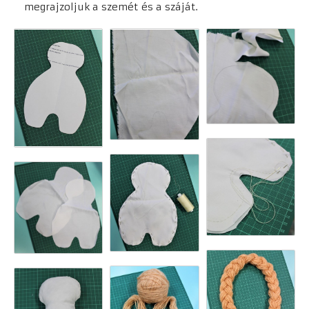
megrajzoljuk a szemét
és a száját.