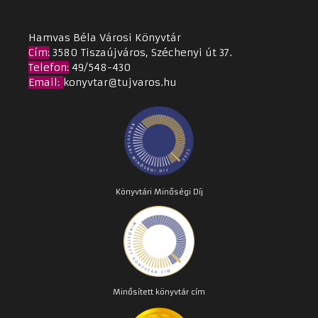
Hamvas Béla Városi Könyvtár
Cím
:
3580 Tiszaújváros, Széchenyi út 37.
Telefon:
49/548-430
Email
:
konyvtar@tujvaros.hu
Könyvtári Minőségi Díj
Minősített könyvtár cím