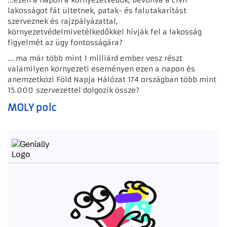
...ezen a napon a környezetvédők, bevonva a civil
lakosságot fát ültetnek, patak- és falutakarítást
szerveznek és rajzpályázattal,
környezetvédelmi
vetélkedőkkel hívják fel a lakosság
figyelmét az ügy fontosságára?
... ma már több mint
1 milliárd ember vesz részt
valamilyen környezeti eseményen ezen a napon és
a
nemzetközi Föld Napja Hálózat
174 országban több mint
15.000
szervezettel
dolgozik össze?
MOLY polc