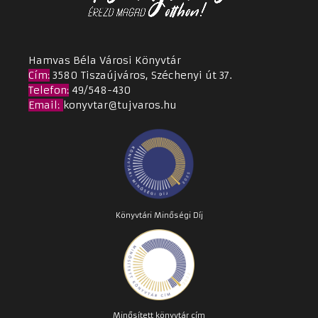
Hamvas Béla Városi Könyvtár
Cím
:
3580 Tiszaújváros, Széchenyi út 37.
Telefon:
49/548-430
Email
:
konyvtar@tujvaros.hu
Könyvtári Minőségi Díj
Minősített könyvtár cím