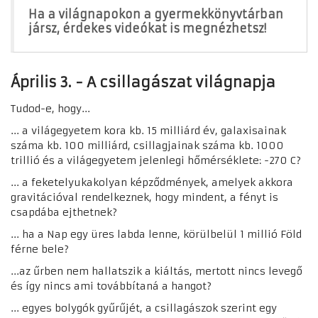
Ha a világnapokon a gyermekkönyvtárban
jársz, érdekes videókat is megnézhetsz!
Április 3. - A csillagászat világnapja
Tudod-e, hogy...
... a világegyetem kora kb.
15 milliárd
év, galaxisainak
száma kb.
100 milliárd
, csillagjainak száma kb.
1000
trillió
és a világegyetem jelenlegi hőmérséklete:
-270 C
?
... a fekete
lyukak
olyan képződmények, amelyek akkora
gravitációval rendelkeznek, hogy mindent, a fényt is
csapdába ejthetnek?
... ha a Nap egy üres labda lenne, körülbelül
1 millió
Föld
férne bele?
...
az űrben nem hallatszik a kiáltás, mert
ott nincs levegő
és így nincs ami továbbítaná a hangot?
... egyes bolygók gyűr
űjét, a csillagászok szerint egy