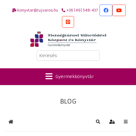
konyvtar@tujvaros.hu
+36 (49) 548-437
Keresés
Gyermekkönyvtár
BLOG
Kezdőlap
Keresés
Bejelentkez