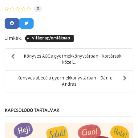
0
Címkék:
világnap/emléknap
Könyves ABC a gyermekkönyvtárban - kortársak
közel...
Könyves ábécé a gyermekkönyvtárban - Dániel
András
KAPCSOLÓDÓ TARTALMAK