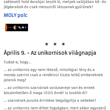
szétesett hold darabjai teszik ki, melyek valójában kő- és
jégdarabok és csak messziről látszanak gyűrűnek?
MOLY polc
Április 9. - Az unikornisok világnapja
Tudod-e, hogy...
... az unikor
nis egy nem létező, mitológiai lény és a
monda szerint csak a rendkívül tiszta lelkű embereknek
jelenik meg?
... az unikornis szarvának varázsereje van és ennek
köszönhetően ő maga 1000 évnél is tovább él?
... szarvának puszta érintése begyógyítja a sebeket?
... az unikornis
nem élhet fogságban, mert akkor egyszerű