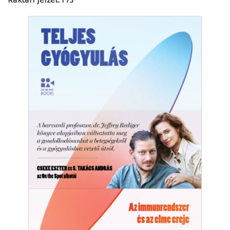
Raktári jelzet: I 73