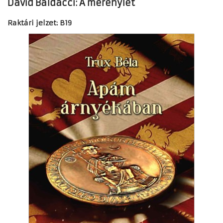
David Baldacci: A merénylet
Raktári jelzet: B19