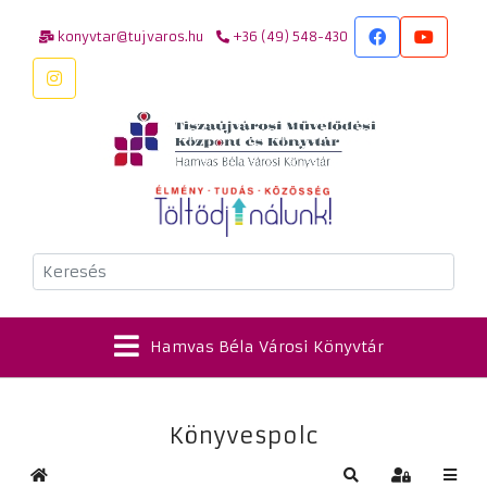
konyvtar@tujvaros.hu
+36 (49) 548-430
Keresés
Hamvas Béla Városi Könyvtár
Könyvespolc
Kezdőlap
Keresés
Bejelentkez