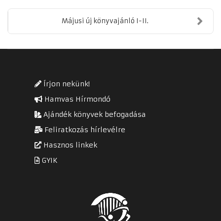
Májusi új könyvajánló I-II.
Írjon nekünk!
Hamvas Hírmondó
Ajándék könyvek befogadása
Feliratkozás hírlevélre
Hasznos linkek
GYIK