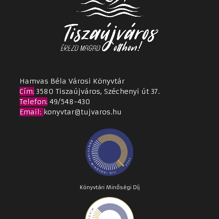
Hamvas Béla Városi Könyvtár
Cím
:
3580 Tiszaújváros, Széchenyi út 37.
Telefon:
49/548-430
Email
:
konyvtar@tujvaros.hu
Könyvtári Minőségi Díj