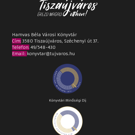
Hamvas Béla Városi Könyvtár
Cím
:
3580 Tiszaújváros, Széchenyi út 37.
Telefon:
49/548-430
Email
:
konyvtar@tujvaros.hu
Könyvtári Minőségi Díj