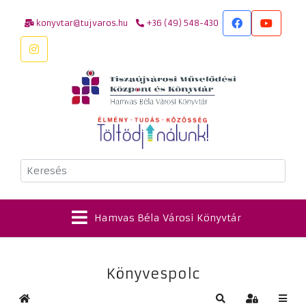
konyvtar@tujvaros.hu
+36 (49) 548-430
Keresés
Hamvas Béla Városi Könyvtár
Könyvespolc
Kezdőlap
Keresés
Bejelentkez