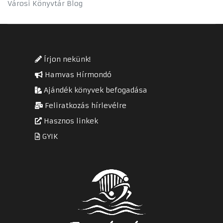
Városi Könyvtár Blog
Írjon nekünk!
Hamvas Hírmondó
Ajándék könyvek befogadása
Feliratkozás hírlevélre
Hasznos linkek
GYIK