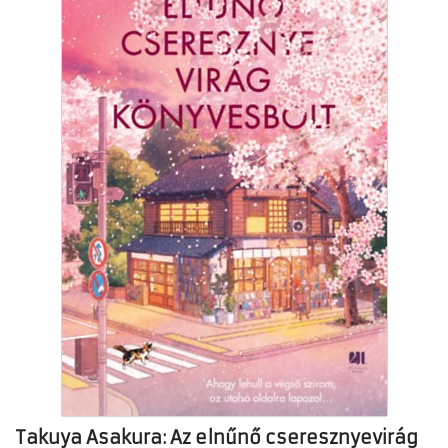
Takuya Asakura: Az elnűnő cseresznyevirág