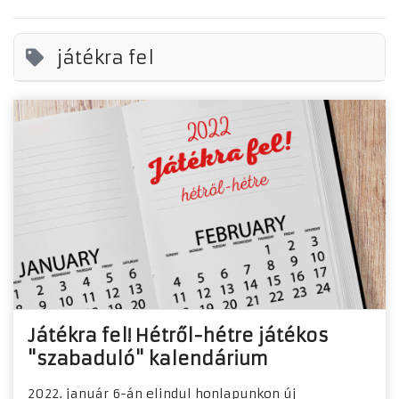
játékra fel
Játékra fel! Hétről-hétre játékos
"szabaduló" kalendárium
2022. január 6-án elindul honlapunkon új