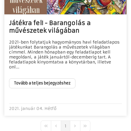
Játékra fel! - Barangolás a
művészetek világában
2021-ben folytatjuk hagyományos havi feladatlapos
játékunkat Barangolás a művészetek világában
címmel. Minden hónapban egy feladatlapot kell
megoldani, a játék januártól-decemberig tart. A
feladatlapok kinyomtatva a könyvtárban, illetve
onl...
Tovább a teljes bejegyzéshez
2021. január 04. Hétfő
1
First Page
Previous Page
Next Page
Last Page