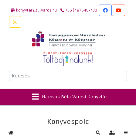
konyvtar@tujvaros.hu
+36 (49) 548-430
Keresés
Hamvas Béla Városi Könyvtár
Könyvespolc
Kezdőlap
Keresés
Bejelentkez