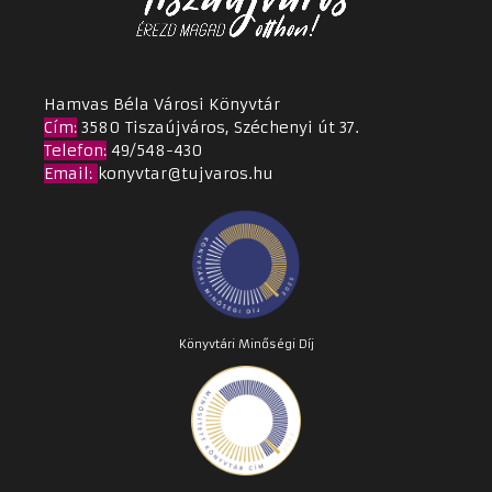
Hamvas Béla Városi Könyvtár
Cím
:
3580 Tiszaújváros, Széchenyi út 37.
Telefon:
49/548-430
Email
:
konyvtar@tujvaros.hu
Könyvtári Minőségi Díj