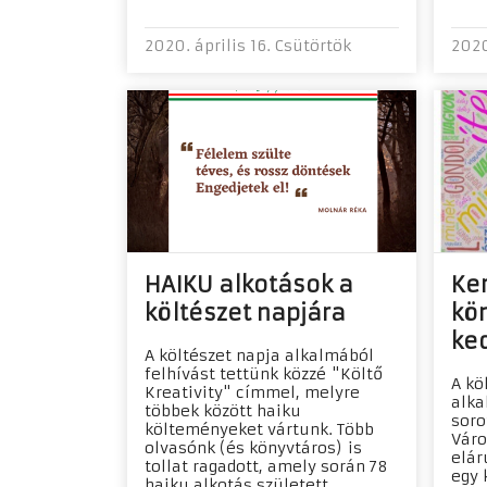
2020. április 16. Csütörtök
2020
HAIKU alkotások a
Ker
költészet napjára
kö
ked
A költészet napja alkalmából
felhívást tettünk közzé "Költő
A kö
Kreativity" címmel, melyre
alka
többek között haiku
soro
költeményeket vártunk. Több
Váro
olvasónk (és könyvtáros) is
elár
tollat ragadott, amely során 78
egy 
haiku alkotás született.