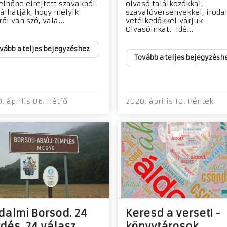
elhőbe elrejtett szavakból
olvasó találkozókkal,
lálhatják, hogy melyik
szavalóversenyekkel, iroda
ől van szó, vala...
vetélkedőkkel várjuk
Olvasóinkat. Idé...
vább a teljes bejegyzéshez
Tovább a teljes bejegyzésh
. április 06. Hétfő
2020. április 10. Péntek
dalmi Borsod. 24
Keresd a verset! -
dés, 24 válasz
könyvtárosok