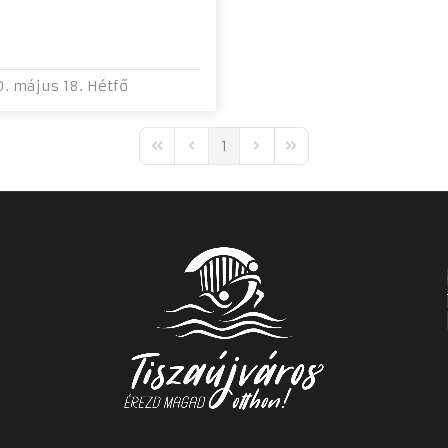
. május 18. Hétfő
1
First Page
Previous Page
Next Page
Last Page