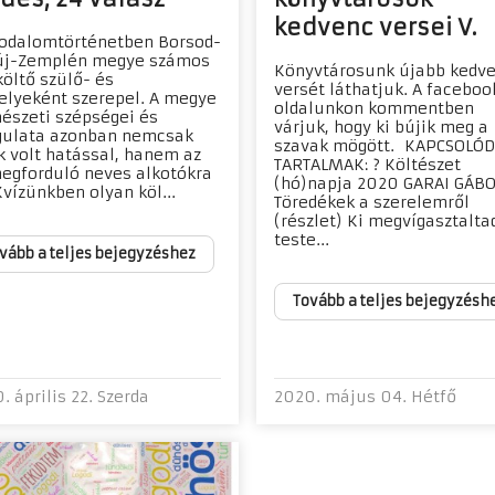
kedvenc versei V.
rodalomtörténetben Borsod-
új-Zemplén megye számos
Könyvtárosunk újabb kedv
 költő szülő- és
versét láthatjuk. A faceboo
elyeként szerepel. A megye
oldalunkon kommentben
észeti szépségei és
várjuk, hogy ki bújik meg a
ulata azonban nemcsak
szavak mögött. KAPCSOLÓ
k volt hatással, hanem az
TARTALMAK: ? Költészet
megforduló neves alkotókra
(hó)napja 2020 GARAI GÁBO
Kvízünkben olyan köl...
Töredékek a szerelemről
(részlet) Ki megvígasztalta
teste...
vább a teljes bejegyzéshez
Tovább a teljes bejegyzésh
. április 22. Szerda
2020. május 04. Hétfő