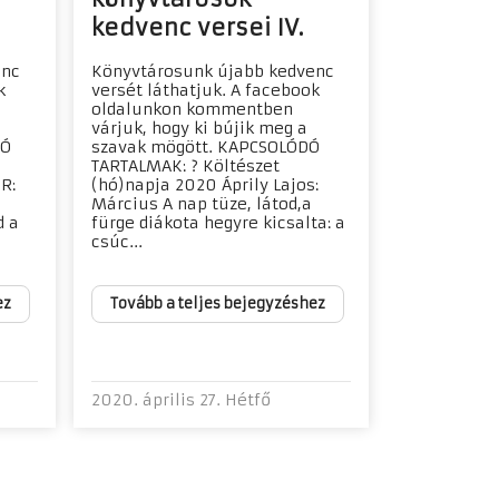
kedvenc versei IV.
enc
Könyvtárosunk újabb kedvenc
k
versét láthatjuk. A facebook
oldalunkon kommentben
várjuk, hogy ki bújik meg a
DÓ
szavak mögött. KAPCSOLÓDÓ
TARTALMAK: ? Költészet
R:
(hó)napja 2020 Áprily Lajos:
Március A nap tüze, látod,a
d a
fürge diákota hegyre kicsalta: a
csúc...
ez
Tovább a teljes bejegyzéshez
2020. április 27. Hétfő