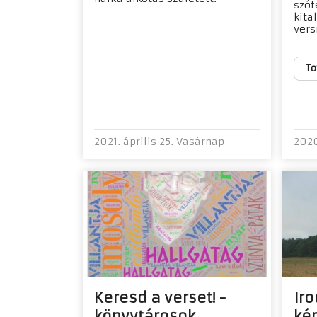
szóf
kita
versr
To
2021. április 25. Vasárnap
2020
Keresd a verset! -
Iro
könyvtárosok
kér