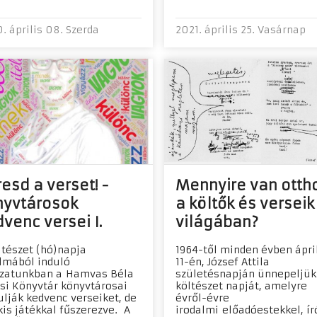
. április 08. Szerda
2021. április 25. Vasárnap
esd a verset! -
Mennyire van otth
nyvtárosok
a költők és verseik
venc versei I.
világában?
ltészet (hó)napja
1964-től minden évben ápri
lmából induló
11-én, József Attila
zatunkban a Hamvas Béla
születésnapján ünnepeljük
si Könyvtár könyvtárosai
költészet napját, amelyre
ulják kedvenc verseiket, de
évről-évre
kis játékkal fűszerezve. A
irodalmi előadóestekkel, ír