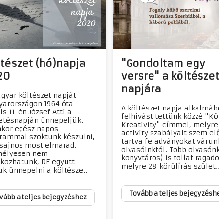
tészet (hó)napja
"Gondoltam egy
20
versre" a költészet
napjára
gyar költészet napját
arországon 1964 óta
​A költészet napja alkalmáb
is 11-én József Attila
felhívást tettünk közzé "Kö
etésnapján ünnepeljük.
Kreativity" címmel, melyre
nkor egész napos
activity szabályait szem el
rammal szoktunk készülni,
tartva feladványokat várun
sajnos most elmarad.
olvasóinktól. Több olvasónk
mélyesen nem
könyvtáros) is tollat ragado
lkozhatunk, DE együtt
melyre 28 körülírás szület..
uk ünnepelni a költésze...
Tovább a teljes bejegyzésh
vább a teljes bejegyzéshez