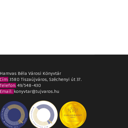
Hamvas Béla Városi Könyvtár
Cím
:
3580 Tiszaújváros, Széchenyi út 37.
Telefon:
49/548-430
Email
:
konyvtar@tujvaros.hu