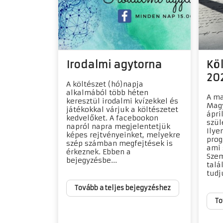
Irodalmi agytorna
Köl
20
​A költészet (hó)napja
alkalmából több héten
A ma
keresztül irodalmi kvízekkel és
Magy
játékokkal várjuk a költészetet
ápril
kedvelőket. A facebookon
szül
napról napra megjelentetjük
Ilye
képes rejtvényeinket, melyekre
prog
szép számban megfejtések is
ami 
érkeznek. Ebben a
Sze
bejegyzésbe...
talá
tudj
Tovább a teljes bejegyzéshez
To