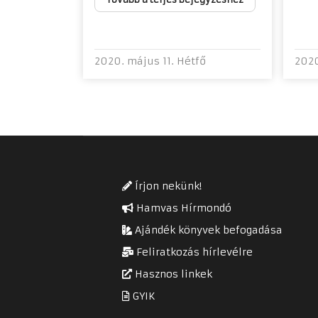
2020. május 11. Hétfő
2020
Írjon nekünk!
Hamvas Hírmondó
Ajándék könyvek befogadása
Feliratkozás hírlevélre
Hasznos linkek
GYIK