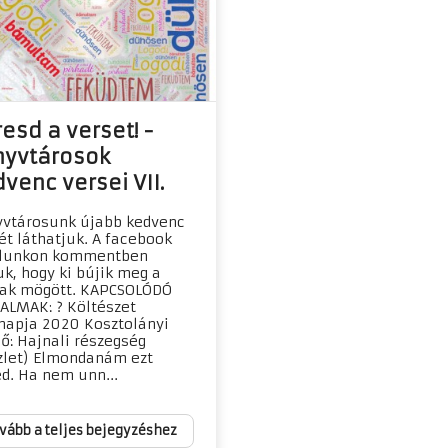
esd a verset! -
nyvtárosok
venc versei VII.
vtárosunk újabb kedvenc
ét láthatjuk. A facebook
alunkon kommentben
uk, hogy ki bújik meg a
ak mögött. KAPCSOLÓDÓ
ALMAK: ? Költészet
napja 2020 Kosztolányi
ő: Hajnali részegség
zlet) Elmondanám ezt
d. Ha nem unn...
vább a teljes bejegyzéshez