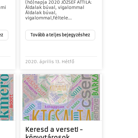
(hó)napja 2020 JÓZSEF ATTILA:
lmi
Áldalak búval, vigalommal
Áldalak búval,
vigalommal,féltele...
ez
Tovább a teljes bejegyzéshez
2020. április 13. Hétfő
Keresd a verset! -
könyvtárosok