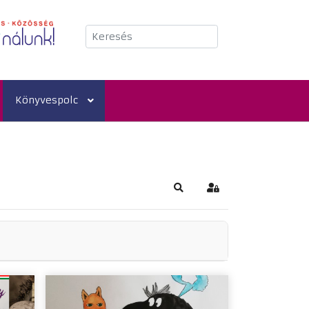
Keresés
Könyvespolc
Keresés
Bejelentkezés