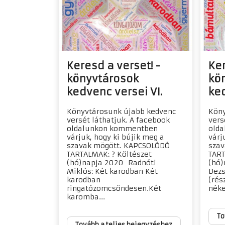
Keresd a verset! -
Ker
könyvtárosok
kö
kedvenc versei VI.
ked
Könyvtárosunk újabb kedvenc
Köny
versét láthatjuk. A facebook
vers
oldalunkon kommentben
old
várjuk, hogy ki bújik meg a
várj
szavak mögött. KAPCSOLÓDÓ
szav
TARTALMAK: ? Költészet
TART
(hó)napja 2020 Radnóti
(hó)
Miklós: Két karodban Két
Dezs
karodban
(rés
ringatózomcsöndesen.Két
néke
karomba...
To
Tovább a teljes bejegyzéshez