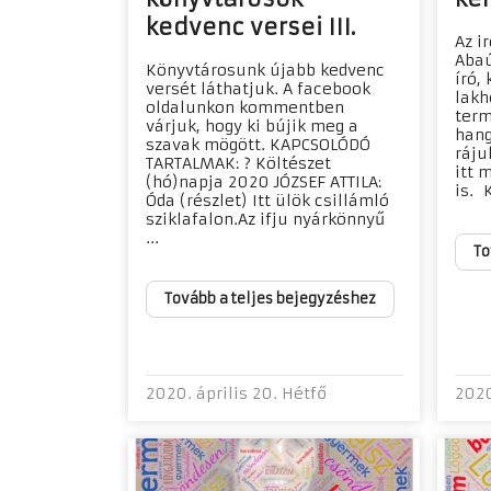
kedvenc versei III.
Az i
Aba
Könyvtárosunk újabb kedvenc
író,
versét láthatjuk. A facebook
lakh
oldalunkon kommentben
term
várjuk, hogy ki bújik meg a
hang
szavak mögött. KAPCSOLÓDÓ
ráju
TARTALMAK: ? Költészet
itt 
(hó)napja 2020 JÓZSEF ATTILA:
is. 
Óda (részlet) Itt ülök csillámló
sziklafalon.Az ifju nyárkönnyű
...
To
Tovább a teljes bejegyzéshez
2020. április 20. Hétfő
2020