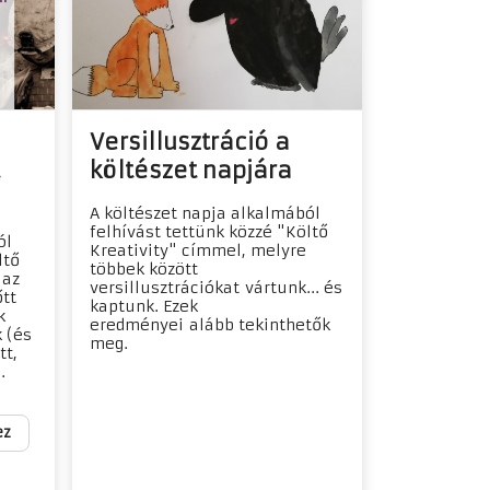
Versillusztráció a
költészet napjára
A költészet napja alkalmából
felhívást tettünk közzé "Költő
ól
Kreativity" címmel, melyre
ltő
többek között
 az
versillusztrációkat vártunk... és
őtt
kaptunk. Ezek
k
eredményei alább tekinthetők
 (és
meg.
tt,
.
ez