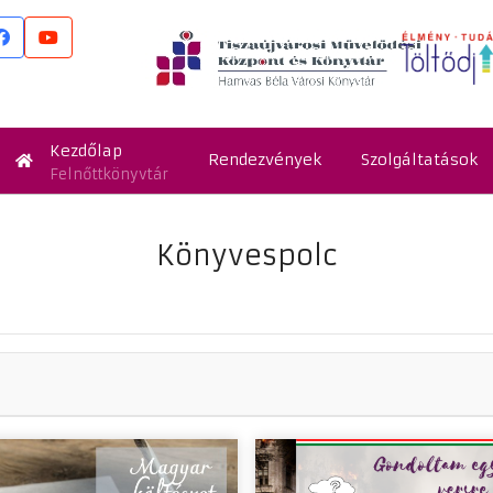
Kezdőlap
Rendezvények
Szolgáltatások
Felnőttkönyvtár
Könyvespolc