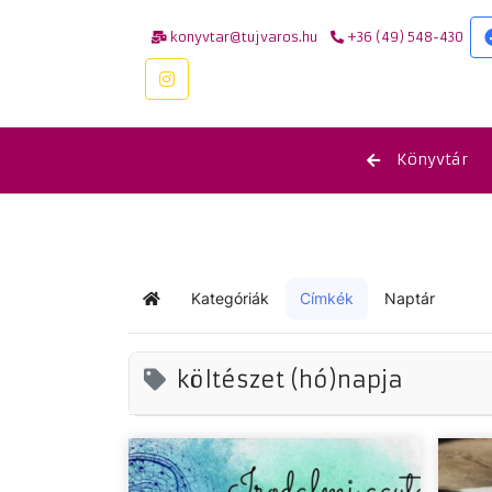
konyvtar@tujvaros.hu
+36 (49) 548-430
Könyvtár
Kategóriák
Címkék
Naptár
Kezdőlap
költészet (hó)napja