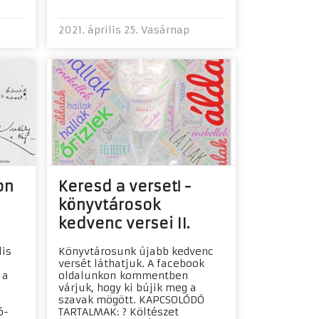
2021. április 25. Vasárnap
on
Keresd a verset! -
könyvtárosok
kedvenc versei II.
lis
Könyvtárosunk újabb kedvenc
versét láthatjuk. A facebook
 a
oldalunkon kommentben
várjuk, hogy ki bújik meg a
szavak mögött. KAPCSOLÓDÓ
ó-
TARTALMAK: ? Költészet