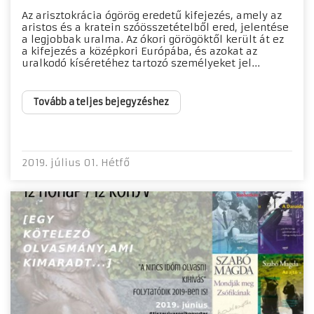
Az arisztokrácia ógörög eredetű kifejezés, amely az
aristos és a kratein szóösszetételből ered, jelentése
a legjobbak uralma. Az ókori görögöktől került át ez
a kifejezés a középkori Európába, és azokat az
uralkodó kíséretéhez tartozó személyeket jel...
Tovább a teljes bejegyzéshez
2019. július 01. Hétfő