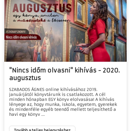
"Nincs időm olvasni" kihívás - 2020.
augusztus
SZABADOS ÁGNES online kihívásához 2019.
januárjától könyvtárunk is csatlakozott. A cél
minden hónapban EGY könyv elolvasása! A kihívás
lényege az, hogy munka, iskola, egyetem, gyerekek
és mindenféle egyéb teendő mellett teljesíthető a
havi egy könyv ...
Tovább a teljes bejegyzéshez