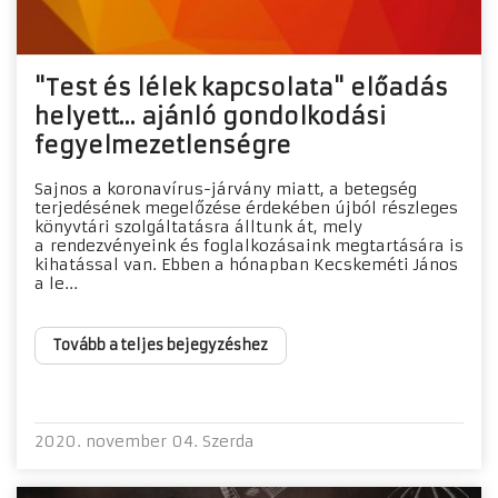
"Test és lélek kapcsolata" előadás
helyett... ajánló gondolkodási
fegyelmezetlenségre
Sajnos a koronavírus-járvány miatt, a betegség
terjedésének megelőzése érdekében újból részleges
könyvtári szolgáltatásra álltunk át, mely
a rendezvényeink és foglalkozásaink megtartására is
kihatással van. Ebben a hónapban Kecskeméti János
a le...
Tovább a teljes bejegyzéshez
2020. november 04. Szerda