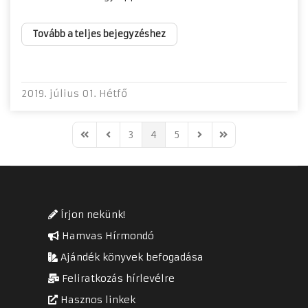
Tovább a teljes bejegyzéshez
2019. július 01. Hétfő
3
4
5
First Page
Previous Page
Next Page
Last Page
Írjon nekünk!
Hamvas Hírmondó
Ajándék könyvek befogadása
Feliratkozás hírlevélre
Hasznos linkek