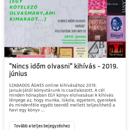
"Nincs időm olvasni" kihívás - 2019.
június
SZABADOS ÁGNES online kihívásához 2019.
januárjától könyvtárunk is csatlakozott. A cél
minden hónapban EGY könyv elolvasása! A kihívás
lényege az, hogy munka, iskola, egyetem, gyerekek
és mindenféle egyéb teendő mellett teljesíthető a
havi egy könyv ...
Tovább a teljes bejegyzéshez