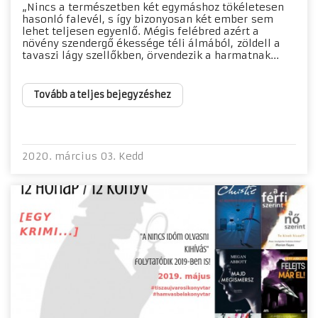
„Nincs a természetben két egymáshoz tökéletesen
hasonló falevél, s így bizonyosan két ember sem
lehet teljesen egyenlő. Mégis felébred azért a
növény szendergő ékessége téli álmából, zöldell a
tavaszi lágy szellőkben, örvendezik a harmatnak...
Tovább a teljes bejegyzéshez
2020. március 03. Kedd