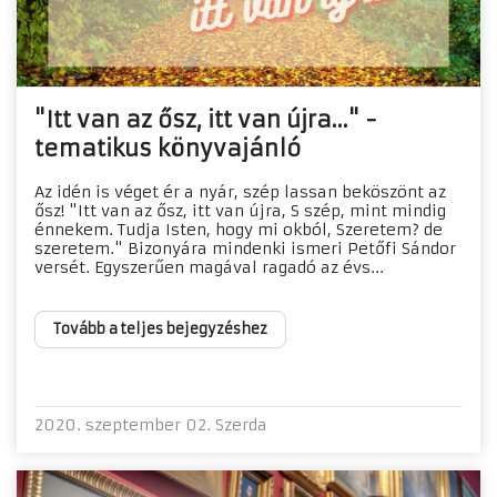
"Itt van az ősz, itt van újra..." -
tematikus könyvajánló
Az idén is véget ér a nyár, szép lassan beköszönt az
ősz! "Itt van az ősz, itt van újra, S szép, mint mindig
énnekem. Tudja Isten, hogy mi okból, Szeretem? de
szeretem." Bizonyára mindenki ismeri Petőfi Sándor
versét. Egyszerűen magával ragadó az évs...
Tovább a teljes bejegyzéshez
2020. szeptember 02. Szerda