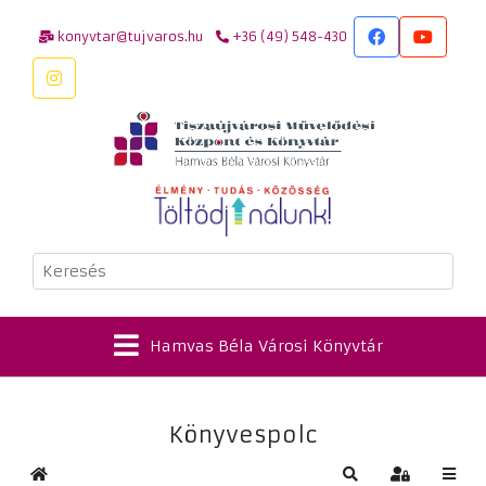
konyvtar@tujvaros.hu
+36 (49) 548-430
Keresés
Hamvas Béla Városi Könyvtár
Könyvespolc
Kezdőlap
Keresés
Bejelentkez