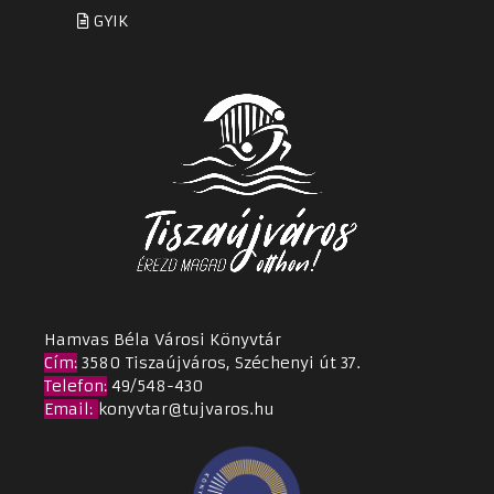
GYIK
Hamvas Béla Városi Könyvtár
Cím
:
3580 Tiszaújváros, Széchenyi út 37.
Telefon:
49/548-430
Email
:
konyvtar@tujvaros.hu