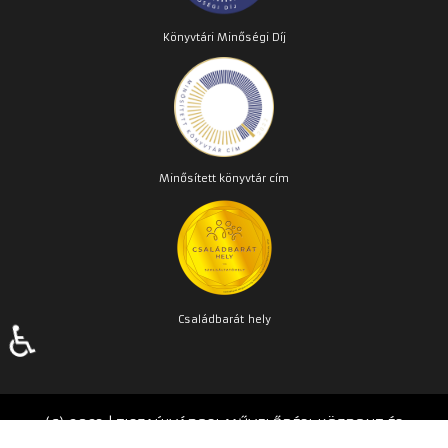
Könyvtári Minőségi Díj
Minősített könyvtár cím
Családbarát
hely
♿
(C) 2023 | TISZAÚJVÁROSI MŰVELŐDÉSI KÖZPONT ÉS
KÖNYVTÁR | Készítette:
TPMH