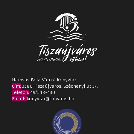
Hamvas Béla Városi Könyvtár
Cím
:
3580 Tiszaújváros, Széchenyi út 37.
Telefon:
49/548-430
Email
:
konyvtar@tujvaros.hu