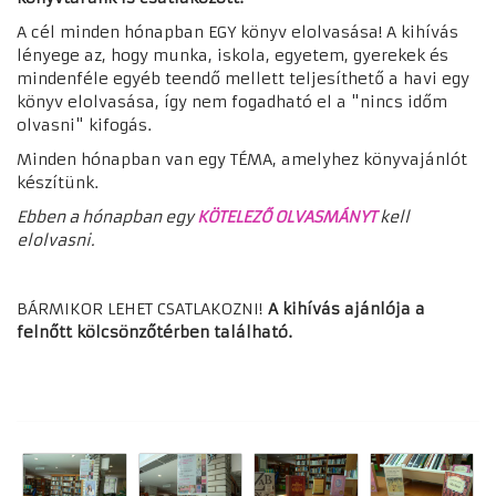
A cél minden hónapban EGY könyv elolvasása! A kihívás
lényege az, hogy munka, iskola, egyetem, gyerekek és
mindenféle egyéb teendő mellett teljesíthető a havi egy
könyv elolvasása, így nem fogadható el a "nincs időm
olvasni" kifogás.
Minden hónapban van egy TÉMA, amelyhez könyvajánlót
készítünk.
Ebben a hónapban egy
KÖTELEZŐ OLVASMÁNYT
kell
elolvasni.
BÁRMIKOR LEHET CSATLAKOZNI!
A kihívás ajánlója a
felnőtt kölcsönzőtérben található.