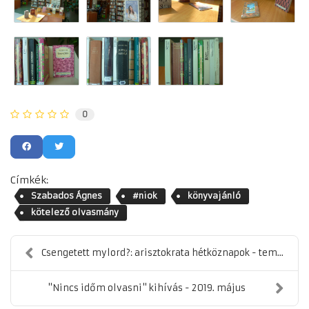
0
Címkék:
Szabados Ágnes
#niok
könyvajánló
kötelező olvasmány
Csengetett mylord?: arisztokrata hétköznapok - tem...
"Nincs időm olvasni" kihívás - 2019. május