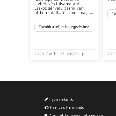
kivitelezés folyamatáról.
Eszközigények: bármilyen
otthon található színes maga...
To
Tovább a teljes bejegyzéshez
2020. április 05. Vasárnap
2020
Írjon nekünk!
Hamvas Hírmondó
Ajándék könyvek befogadása