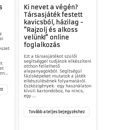
s
Ki nevet a végén?
Társasjáték festett
kavicsból, házilag -
"Rajzolj és alkoss
z
velünk!" online
ai
foglalkozás
észet
Ezt a társasjátékot szülői
segítséggel tudjátok elkészíteni
it
otthon fellelhető
at
alapanyagokból. Segítségül
en...
fázisképeket mutatok a játék
elkészülésének folyamatáról.
Eszközigények: egy használaton
ez
kívüli kartondoboz, ha nincs,
egy ...
Tovább a teljes bejegyzéshez