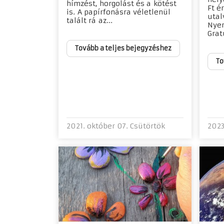
hímzést, horgolást és a kötést
Ft é
is. A papírfonásra véletlenül
utal
talált rá az...
Nyer
Gratu
Tovább a teljes bejegyzéshez
To
2021. október 07. Csütörtök
2023