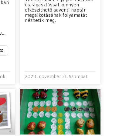
óban
és ragasztással könnyen
elkészíthető adventi naptár
megalkotásának folyamatát
nézhetik meg.
...
ez
tök
2020. november 21. Szombat