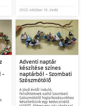
2022. október 18. Kedd
z
Adventi naptár
készítése színes
 -
naptárból - Szombati
Szöszmötölő
A jövő évtől induló,
felnőtteknek szóló Szombati
Szöszmötölő foglalkozásunkhoz
s
készítettünk egy kedvcsináló
VIDEÓT. Ebben egy pár vágással