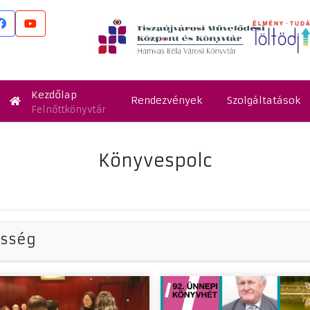
Kezdőlap
Rendezvények
Szolgáltatások
Felnőttkönyvtár
Könyvespolc
össég