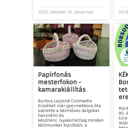
2022. október 16. Vasárnap
2023
Papírfonás
KÉK
mesterfokon -
Bo
kamarakiállítás
tet
er
Burkus Lajosné Csizmadia
Erzsébet már gyermekkora óta
Rock
szerette a kézműves dolgokat
90. 
használni és
túra
készíteni. Gyakorlatilag minden
lezá
kézimunkát kipróbált: a
hely