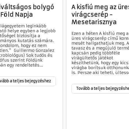
iváltságos bolygó
A kisfiú meg az üre
 Föld Napja
virágcserép -
Mesetarisznya
ilágegyetem leginkább
ató helye egyben a legjobb
Ezen a héten A kisfiú meg a
tőséget biztosítja a
üres virágcserép című kore
mányos kutatás számára.
mesét hallgathatjuk meg. A
gondolom, hogy ez nem
tavasz és a megújuló term
tlen." Guillermo Gonzalez
kapcsán pedig többféle
trobiológus) Sok tudós és
virágültetős játékot
zófus szerint Földünk
készíthetünk, hogy egy kics
án egy rendeltetés...
virágba borítsuk otthonunk
is. Persze aki teheti, ültess
vább a teljes bejegyzéshez
Tovább a teljes bejegyzésh