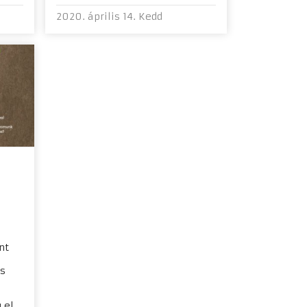
2020. április 14. Kedd
nt
ös
 el