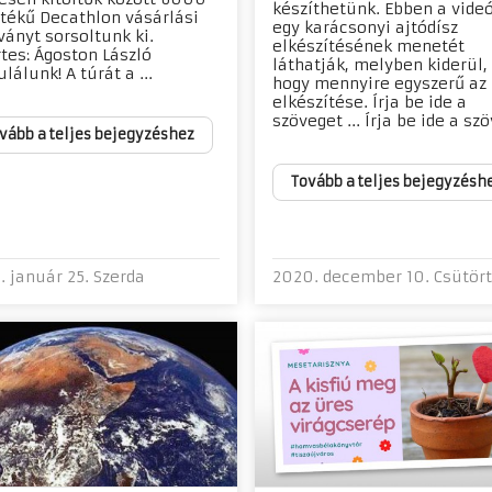
készíthetünk. Ebben a vide
rtékű Decathlon vásárlási
egy karácsonyi ajtódísz
ványt sorsoltunk ki.
elkészítésének menetét
tes: Ágoston László
láthatják, melyben kiderül,
lálunk! A túrát a ...
hogy mennyire egyszerű az
elkészítése. Írja be ide a
szöveget ... Írja be ide a szöv
vább a teljes bejegyzéshez
Tovább a teljes bejegyzésh
. január 25. Szerda
2020. december 10. Csütör