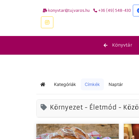
konyvtar@tujvaros.hu
+36 (49) 548-430
Könyvtár
Kategóriák
Címkék
Naptár
Kezdőlap
Környezet - Életmód - Köz