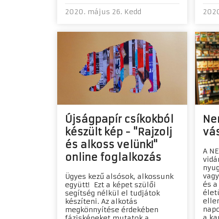
2020. május 26. Kedd
2020
Újságpapír csíkokból
Ne
készült kép - "Rajzolj
vás
és alkoss velünk!"
A NE
online foglalkozás
vidá
nyug
vagy
Ügyes kezű alsósok, alkossunk
és a
együtt! Ezt a képet szülői
élet
segítség nélkül el tudjátok
elle
készíteni. Az alkotás
napo
megkönnyítése érdekében
a ka
fázisképeket mutatok a