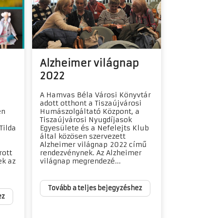
Alzheimer világnap
2022
A Hamvas Béla Városi Könyvtár
adott otthont a Tiszaújvárosi
én
Humászolgáltató Központ, a
Tiszaújvárosi Nyugdíjasok
Tilda
Egyesülete és a Nefelejts Klub
által közösen szervezett
Alzheimer világnap 2022 című
rott
rendezvénynek. Az Alzheimer
ek az
világnap megrendezé...
Tovább a teljes bejegyzéshez
ez