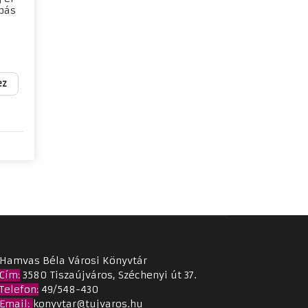
obás
ez
e
Hamvas Béla Városi Könyvtár
Cím
:
3580 Tiszaújváros, Széchenyi út 37.
Telefon:
49/548-430
Email
:
konyvtar@tujvaros.hu