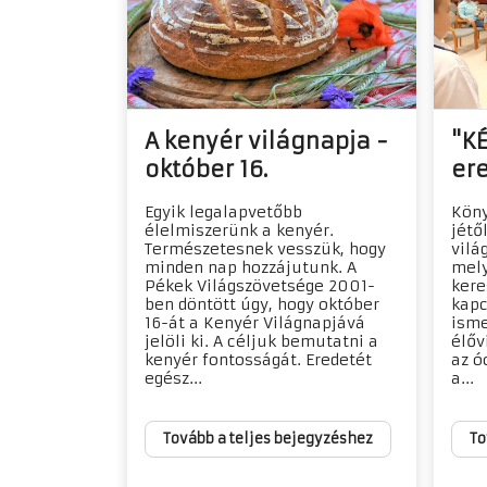
A kenyér világnapja -
"K
október 16.
er
Egyik legalapvetőbb
Köny
élelmiszerünk a kenyér.
jétő
Természetesnek vesszük, hogy
vilá
minden nap hozzájutunk. A
mely
Pékek Világszövetsége 2001-
kere
ben döntött úgy, hogy október
kapc
16-át a Kenyér Világnapjává
isme
jelöli ki. A céljuk bemutatni a
élőv
kenyér fontosságát. Eredetét
az ó
egész...
a...
Tovább a teljes bejegyzéshez
To