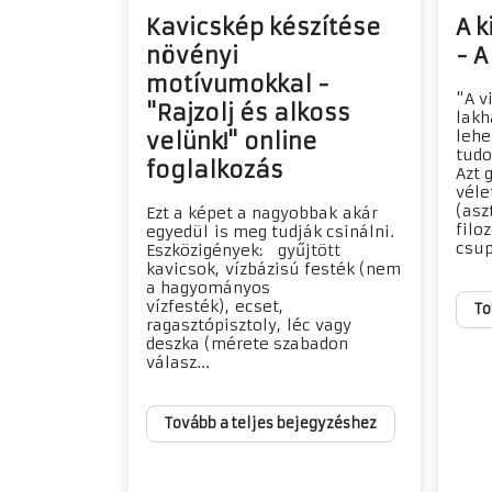
Kavicskép készítése
A k
növényi
- A
motívumokkal -
"A v
"Rajzolj és alkoss
lakh
lehe
velünk!" online
tudo
foglalkozás
Azt 
véle
(asz
Ezt a képet a nagyobbak akár
filo
egyedül is meg tudják csinálni.
csup
Eszközigények: gyűjtött
kavicsok, vízbázisú festék (nem
a hagyományos
vízfesték), ecset,
To
ragasztópisztoly, léc vagy
deszka (mérete szabadon
válasz...
Tovább a teljes bejegyzéshez