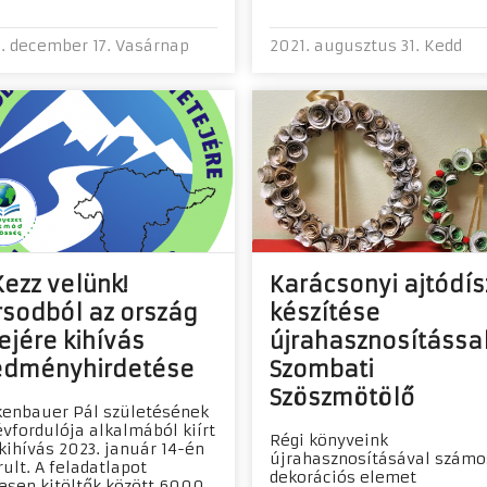
. december 17. Vasárnap
2021. augusztus 31. Kedd
ezz velünk!
Karácsonyi ajtódís
rsodból az ország
készítése
ejére kihívás
újrahasznosítással
edményhirdetése
Szombati
Szöszmötölő
enbauer Pál születésének
évfordulója alkalmából kiírt
Régi könyveink
kihívás 2023. január 14-én
újrahasznosításával számo
rult. A feladatlapot
dekorációs elemet
esen kitöltők között 6000