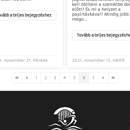
kell öblíteni a szemétbe d
előtt? És mi a helyzet a
papírtáskával? Mindig jobb
vább a teljes bejegyzéshez
mego...
Tovább a teljes bejegyzésh
. november 27. Péntek
2021. november 15. Hétfő
1
2
3
4
5
6
7
First Page
Previous Page
Next Page
Last Pag