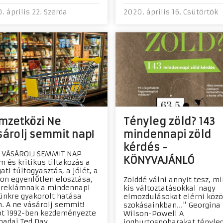
. április 22. Szerda
2020. április 16. Csütörtök
mzetközi Ne
Tényleg zöld? 143
árolj semmit nap!
mindennapi zöld
kérdés -
 VÁSÁROLJ SEMMIT NAP
KÖNYVAJÁNLÓ
m és kritikus tiltakozás a
ati túlfogyasztás, a jólét, a
on egyenlőtlen elosztása,
Zölddé válni annyit tesz, mi
 reklámnak a mindennapi
kis változtatásokkal nagy
ünkre gyakorolt hatása
elmozdulásokat elérni köz
n. A ne vásárolj semmit!
szokásainkban..." Georgina
t 1992-ben kezdeményezte
Wilson-Powell A
nadai Ted Dav...
joghurtospoharakat tényleg