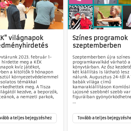
ÉK" világnapok
Színes programok
edményhirdetés
szeptemberben
vtárunk 2023. február 1-
Szeptemberben újra színes
l hirdette meg a KÉK
programkavalkád várható a
gnapok kvíz játékot,
könyvtárban. Az ősz kezdet
ben a kitöltők 9 hónapon
két kiállítás is látható lesz
sztül környezetvédelemmel
nálunk. Augusztus 24-től A 
solatos témákkal
babák világa című
rkedhettek meg. A Tisza
kamarakiállításon Komlósi
ilágától kezdve, a beporzók,
Lajosné szebbnél szebb var
ceánok, a nemzeti parkok,
figuráiban gyönyörködhetn
...
vább a teljes bejegyzéshez
Tovább a teljes bejegyzésh