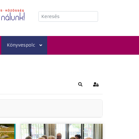
Keresés
Könyvespolc
Keresés
Bejelentkezés