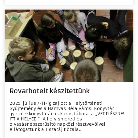
Rovarhotelt készítettünk
2025. július 7-11-ig zajlott a Helytörténeti
Gyűjtemény és a Hamvas Béla Városi Könyvtár
gyermekkönyvtárának közös tábora, a „VEDD ÉSZRE!
ITT A HELYED!" A helyismereti és
olvasásnépszerűsítő napközi résztvevőivel
ellátogattunk a Tiszatáj Közala...