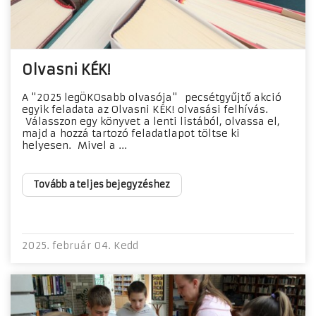
Olvasni KÉK!
A "2025 legÖKOsabb olvasója" pecsétgyűjtő akció
egyik feladata az Olvasni KÉK! olvasási felhívás.
Válasszon egy könyvet a lenti listából, olvassa el,
majd a hozzá tartozó feladatlapot töltse ki
helyesen. Mivel a ...
Tovább a teljes bejegyzéshez
2025. február 04. Kedd