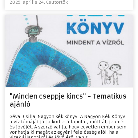
2025. április 24. Csütörtök
"Minden cseppje kincs" - Tematikus
ajánló
Gévai Csilla: Nagyon kék könyv A Nagyon Kék Könyv
a víz témáját járja körbe: állapotát, múltját, jelenét
és jövőjét. A szerző vallja, hogy egyetlen ember sem
vonhatja ki magát az egyéni felelősség alól, ha a
vizek állapotáról és jövőjéről van s...