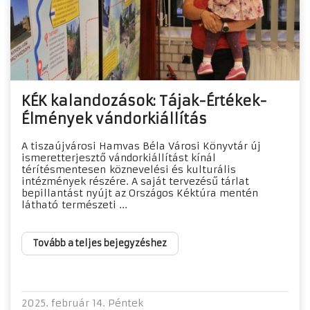
KÉK kalandozások: Tájak-Értékek-
Élmények vándorkiállítás
A tiszaújvárosi Hamvas Béla Városi Könyvtár új
ismeretterjesztő vándorkiállítást kínál
térítésmentesen köznevelési és kulturális
intézmények részére. A saját tervezésű tárlat
bepillantást nyújt az Országos Kéktúra mentén
látható természeti ...
Tovább a teljes bejegyzéshez
2025. február 14. Péntek