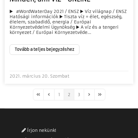
▶️ #WordWaterDay 2021 / ENSZ ▶️ Víz világnap / ENSZ
Hatósági információk ▶️ Tiszta víz = élet, egészség,
élelem, szabadidő, energia / Európai
Környezetvédelmi Ügynökség ▶️ A víz és a tengeri
környezet / Európai Környezetvéde...
Tovább a teljes bejegyzéshez
2021. március 20. Szombat
1
2
3
First Page
Previous Page
Next Page
Last Page
Írjon nekünk!