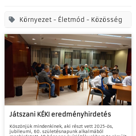
Környezet - Életmód - Közösség
Játszani KÉK! eredményhirdetés
Köszönjük mindenkinek, aki részt vett 2025-ös,
jubileumi, 60. születésnapunk alkalmából