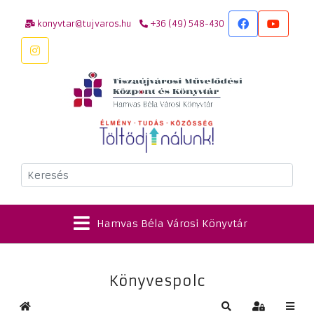
konyvtar@tujvaros.hu
+36 (49) 548-430
Keresés
Hamvas Béla Városi Könyvtár
Könyvespolc
Kezdőlap
Keresés
Bejelentkez