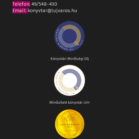
Telefon:
49/548-430
Email
:
konyvtar@tujvaros.hu
Könyvtári Minőségi Díj
Minősített könyvtár cím