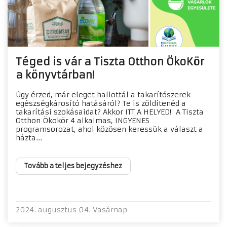
Téged is vár a Tiszta Otthon ÖkoKör
a könyvtárban!
Úgy érzed, már eleget hallottál a takarítószerek
egészségkárosító hatásáról? Te is zöldítenéd a
takarítási szokásaidat? Akkor ITT A HELYED! A Tiszta
Otthon Ökokör 4 alkalmas, INGYENES
programsorozat, ahol közösen keressük a választ a
házta...
Tovább a teljes bejegyzéshez
2024. augusztus 04. Vasárnap