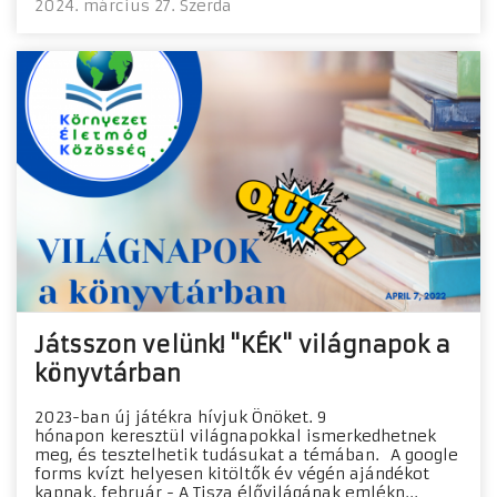
2024. március 27. Szerda
Játsszon velünk! "KÉK" világnapok a
könyvtárban
2023-ban új játékra hívjuk Önöket. 9
hónapon keresztül világnapokkal ismerkedhetnek
meg, és tesztelhetik tudásukat a témában. A google
forms kvízt helyesen kitöltők év végén ajándékot
kapnak. február - A Tisza élővilágának emlékn...