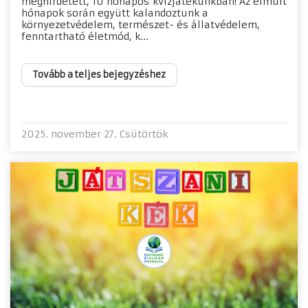
meghirdetett, 10 hónapos kvízjátékunkban! Az elmúlt
hónapok során együtt kalandoztunk a
környezetvédelem, természet- és állatvédelem,
fenntartható életmód, k...
Tovább a teljes bejegyzéshez
2025. november 27. Csütörtök