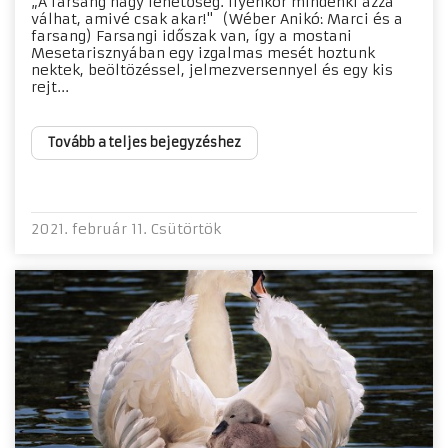
„A farsang nagy lehetőség. Ilyenkor mindenki azzá
válhat, amivé csak akar!" (Wéber Anikó: Marci és a
farsang) Farsangi időszak van, így a mostani
Mesetarisznyában egy izgalmas mesét hoztunk
nektek, beöltözéssel, jelmezversennyel és egy kis
rejt...
Tovább a teljes bejegyzéshez
2021. február 11. Csütörtök