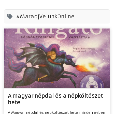
#MaradjVelünkOnline
A magyar népdal és a népköltészet
hete
​A Magyar népdal és népköltészet hete minden évben