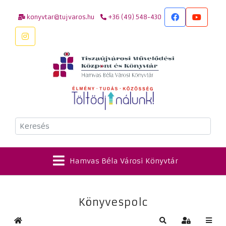
konyvtar@tujvaros.hu
+36 (49) 548-430
Keresés
Hamvas Béla Városi Könyvtár
Könyvespolc
Kezdőlap
Keresés
Bejelentkez