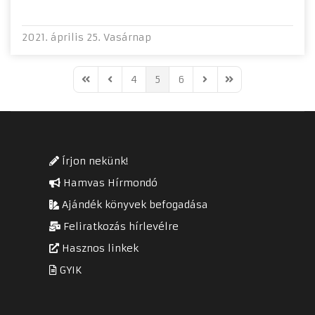
2021. április 25. Vasárnap
4
5
6
First Page
Previous Page
Next Page
Last Page
Írjon nekünk!
Hamvas Hírmondó
Ajándék könyvek befogadása
Feliratkozás hírlevélre
Hasznos linkek
GYIK