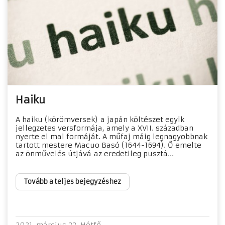
Haiku
A haiku (körömversek) a japán költészet egyik
jellegzetes versformája, amely a XVII. században
nyerte el mai formáját. A műfaj máig legnagyobbnak
tartott mestere Macuo Basó (1644-1694). Ő emelte
az önművelés útjává az eredetileg pusztá...
Tovább a teljes bejegyzéshez
2021. március 22. Hétfő