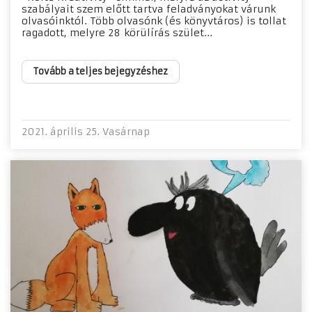
szabályait szem előtt tartva feladványokat várunk
olvasóinktól. Több olvasónk (és könyvtáros) is tollat
ragadott, melyre 28 körülírás szület...
Tovább a teljes bejegyzéshez
2021. április 25. Vasárnap