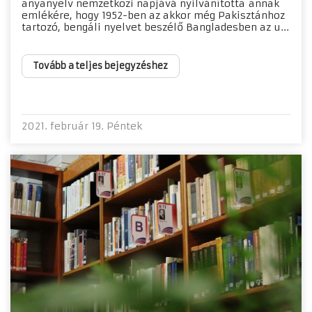
anyanyelv nemzetközi napjává nyilvánította annak
emlékére, hogy 1952-ben az akkor még Pakisztánhoz
tartozó, bengáli nyelvet beszélő Bangladesben az u...
Tovább a teljes bejegyzéshez
2021. február 19. Péntek