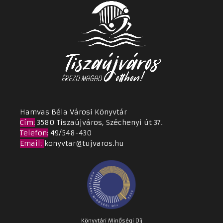
Hamvas Béla Városi Könyvtár
Cím
:
3580 Tiszaújváros, Széchenyi út 37.
Telefon:
49/548-430
Email
:
konyvtar@tujvaros.hu
Könyvtári Minőségi Díj