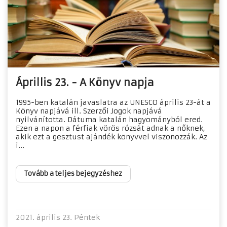
Áprillis 23. - A Könyv napja
1995-ben katalán javaslatra az UNESCO április 23-át a
Könyv napjává ill. Szerzői Jogok napjává
nyilvánította. Dátuma katalán hagyományból ered.
Ezen a napon a férfiak vörös rózsát adnak a nőknek,
akik ezt a gesztust ajándék könyvvel viszonozzák. Az
i...
Tovább a teljes bejegyzéshez
2021. április 23. Péntek