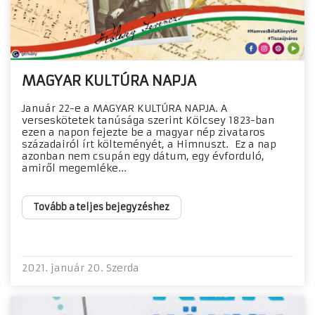
MAGYAR KULTÚRA NAPJA
Január 22-e a MAGYAR KULTÚRA NAPJA. A
verseskötetek tanúsága szerint Kölcsey 1823-ban
ezen a napon fejezte be a magyar nép zivataros
századairól írt költeményét, a Himnuszt. Ez a nap
azonban nem csupán egy dátum, egy évforduló,
amiről megemléke...
Tovább a teljes bejegyzéshez
2021. január 20. Szerda