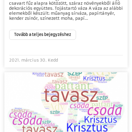
csavart fűz alapra kötözött, száraz növényekből álló
dekorációs együttes. Tojástartó váza A váza az alábbi
elemekből készült: műanyag sírváza, papírtányér,
kender zsinór, színezett moha, papí...
Tovább a teljes bejegyzéshez
2021. március 30. Kedd