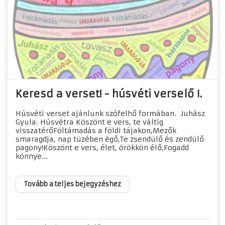
Keresd a verset! - húsvéti verselő I.
Húsvéti verset ajánlunk szófelhő formában. Juhász
Gyula: Húsvétra Köszönt e vers, te váltig
visszatérőFöltámadás a földi tájakon,Mezők
smaragdja, nap tüzében égő,Te zsendülő és zendülő
pagony!Köszönt e vers, élet, örökkön élő,Fogadd
könnye...
Tovább a teljes bejegyzéshez