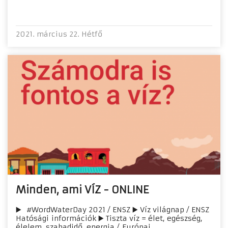
2021. március 22. Hétfő
Minden, ami VÍZ - ONLINE
▶️ #WordWaterDay 2021 / ENSZ ▶️ Víz világnap / ENSZ
Hatósági információk ▶️ Tiszta víz = élet, egészség,
élelem, szabadidő, energia / Európai