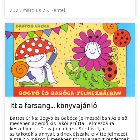
2021. március 26. Péntek
Itt a farsang… könyvajánló
Bartos Erika: Bogyó és Babóca jelmezbálban Az első
mesében az erdő kis lakói ezúttal jelmezbálra
készülődnek. De vajon mi lesz Szellővel, a
szitakötőkislánnyal, akinek éjszaka elvitte jelmezét
a szél? A második mesében tornaversenyt rendeznek