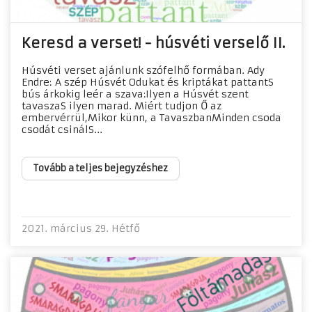
Keresd a verset! - húsvéti verselő II.
Húsvéti verset ajánlunk szófelhő formában. Ady
Endre: A szép Húsvét Odukat és kriptákat pattantS
bús árkokig leér a szava:Ilyen a Húsvét szent
tavaszaS ilyen marad. Miért tudjon Ő az
embervérrül,Mikor künn, a TavaszbanMinden csoda
csodát csinálS...
Tovább a teljes bejegyzéshez
2021. március 29. Hétfő