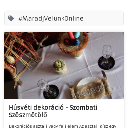
#MaradjVelünkOnline
Húsvéti dekoráció - Szombati
Szöszmötölő
Dekorációs asztali vagy fali elem Az asztali dísz egy