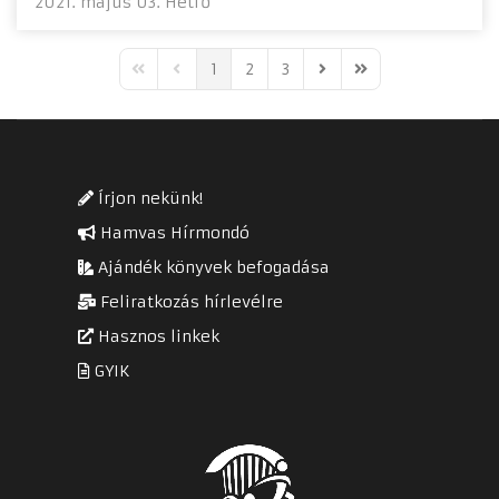
2021. május 03. Hétfő
1
2
3
First Page
Previous Page
Next Page
Last Page
Írjon nekünk!
Hamvas Hírmondó
Ajándék könyvek befogadása
Feliratkozás hírlevélre
Hasznos linkek
GYIK