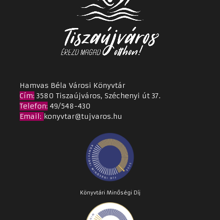
Hamvas Béla Városi Könyvtár
Cím
:
3580 Tiszaújváros, Széchenyi út 37.
Telefon:
49/548-430
Email
:
konyvtar@tujvaros.hu
Könyvtári Minőségi Díj