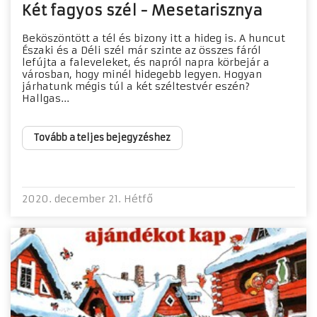
Két fagyos szél - Mesetarisznya
Beköszöntött a tél és bizony itt a hideg is. A huncut
Északi és a Déli szél már szinte az összes fáról
lefújta a faleveleket, és napról napra körbejár a
városban, hogy minél hidegebb legyen. Hogyan
járhatunk mégis túl a két széltestvér eszén?
Hallgas...
Tovább a teljes bejegyzéshez
2020. december 21. Hétfő