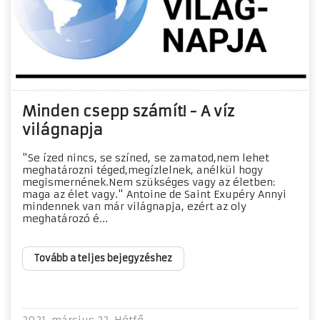
Minden csepp számít! - A víz
világnapja
"Se ízed nincs, se színed, se zamatod,nem lehet
meghatározni téged,megízlelnek, anélkül hogy
megismernének.Nem szükséges vagy az életben:
maga az élet vagy." Antoine de Saint Exupéry Annyi
mindennek van már világnapja, ezért az oly
meghatározó é...
Tovább a teljes bejegyzéshez
2021. március 22. Hétfő