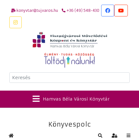
konyvtar@tujvaros.hu
+36 (49) 548-430
Keresés
Hamvas Béla Városi Könyvtár
Könyvespolc
Kezdőlap
Keresés
Bejelentkez