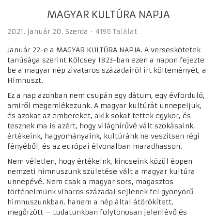
MAGYAR KULTÚRA NAPJA
2021. január 20. Szerda
4196 Találat
Január 22-e a MAGYAR KULTÚRA NAPJA. A verseskötetek
tanúsága szerint Kölcsey 1823-ban ezen a napon fejezte
be a magyar nép zivataros századairól írt költeményét, a
Himnuszt.
Ez a nap azonban nem csupán egy dátum, egy évforduló,
amiről megemlékezünk. A magyar kultúrát ünnepeljük,
és azokat az embereket, akik sokat tettek egykor, és
tesznek ma is azért, hogy világhírűvé vált szokásaink,
értékeink, hagyományaink, kultúránk ne veszítsen régi
fényéből, és az európai élvonalban maradhasson.
Nem véletlen, hogy értékeink, kincseink közül éppen
nemzeti himnuszunk születése vált a magyar kultúra
ünnepévé. Nem csak a magyar sors, magasztos
történelmünk viharos századai sejlenek fel gyönyörű
himnuszunkban, hanem a nép által átörökített,
megőrzött – tudatunkban folytonosan jelenlévő és