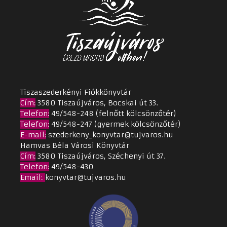
Tiszaszederkényi Fiókkönyvtár
Cím
:
3580 Tiszaújváros, Bocskai út 33.
Telefon:
49/548-248 (felnőtt kölcsönzőtér)
Telefon:
49/548-247 (gyermek kölcsönzőtér)
E-mail:
szederkeny_konyvtar@tujvaros.hu
Hamvas Béla Városi Könyvtár
Cím
:
3580 Tiszaújváros, Széchenyi út 37.
Telefon:
49/548-430
Email
:
konyvtar@tujvaros.hu