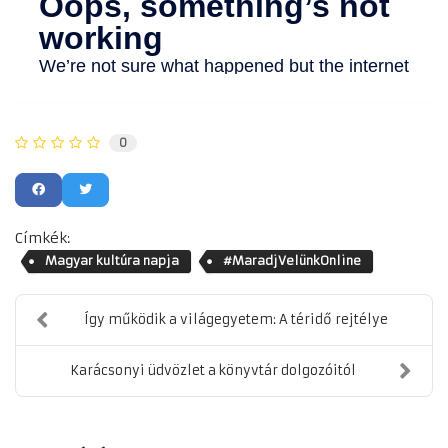
0
Címkék:
Magyar kultúra napja
#MaradjVelünkOnline
Így működik a világegyetem: A téridő rejtélye
Karácsonyi üdvözlet a könyvtár dolgozóitól