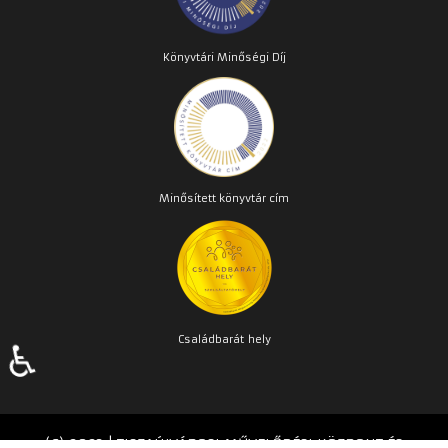
Könyvtári Minőségi Díj
Minősített könyvtár cím
Családbarát
hely
♿
(C) 2023 | TISZAÚJVÁROSI MŰVELŐDÉSI KÖZPONT ÉS