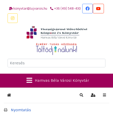
konyvtar@tujvaros.hu
+36 (49) 548-430
Keresés
Hamvas Béla Városi Könyvtár
Kezdőlap
Keresés
Bejelentkez
Nyomtatás