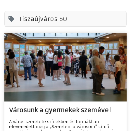
Tiszaújváros 60
Városunk a gyermekek szemével
A város szeretete színekben és formákban
elevenedett meg a „Szeretem a városom" című