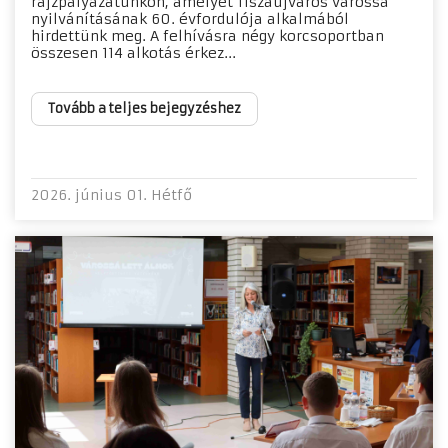
rajzpályázatunkon, amelyet Tiszaújváros várossá
nyilvánításának 60. évfordulója alkalmából
hirdettünk meg. A felhívásra négy korcsoportban
összesen 114 alkotás érkez...
Tovább a teljes bejegyzéshez
2026. június 01. Hétfő