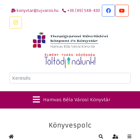
konyvtar@tujvaros.hu
+36 (49) 548-430
Keresés
Hamvas Béla Városi Könyvtár
Könyvespolc
Kezdőlap
Keresés
Bejelentkez