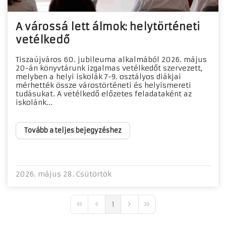
A várossá lett álmok: helytörténeti
vetélkedő
Tiszaújváros 60. jubileuma alkalmából 2026. május
20-án könyvtárunk izgalmas vetélkedőt szervezett,
melyben a helyi iskolák 7-9. osztályos diákjai
mérhették össze várostörténeti és helyismereti
tudásukat. A vetélkedő előzetes feladataként az
iskolánk...
Tovább a teljes bejegyzéshez
2026. május 28. Csütörtök
1
First Page
Previous Page
Next Page
Last Page