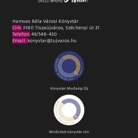
Hamvas Béla Városi Könyvtár
Cím
:
3580 Tiszaújváros, Széchenyi út 37.
Telefon:
49/548-430
Email
:
konyvtar@tujvaros.hu
Könyvtári Minőségi Díj
Minősített könyvtár cím