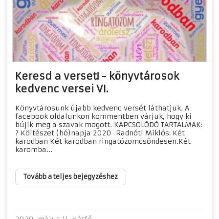
Keresd a verset! - könyvtárosok
kedvenc versei VI.
Könyvtárosunk újabb kedvenc versét láthatjuk. A
facebook oldalunkon kommentben várjuk, hogy ki
bújik meg a szavak mögött. KAPCSOLÓDÓ TARTALMAK:
? Költészet (hó)napja 2020 Radnóti Miklós: Két
karodban Két karodban ringatózomcsöndesen.Két
karomba...
Tovább a teljes bejegyzéshez