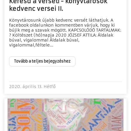
Keresd a verset! - könyvtárosok
kedvenc versei II.
Könyvtárosunk újabb kedvenc versét láthatjuk. A
facebook oldalunkon kommentben várjuk, hogy ki
bújik meg a szavak mögött. KAPCSOLÓDÓ TARTALMAK:
? Költészet (hó)napja 2020 JÓZSEF ATTILA: Áldalak
búval, vigalommal Áldalak búval,
vigalommal,féltele...
Tovább a teljes bejegyzéshez
2020. április 13. Hétfő