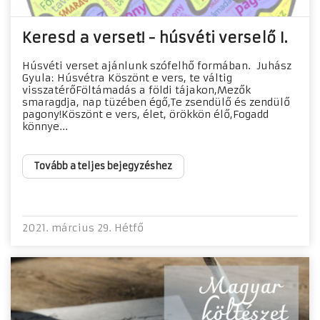
Keresd a verset! - húsvéti verselő I.
Húsvéti verset ajánlunk szófelhő formában. Juhász
Gyula: Húsvétra Köszönt e vers, te váltig
visszatérőFöltámadás a földi tájakon,Mezők
smaragdja, nap tüzében égő,Te zsendülő és zendülő
pagony!Köszönt e vers, élet, örökkön élő,Fogadd
könnye...
Tovább a teljes bejegyzéshez
2021. március 29. Hétfő