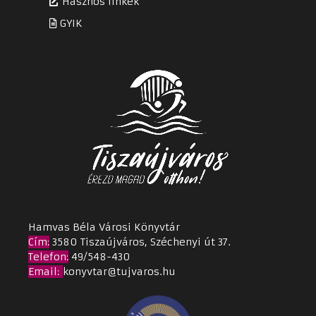
Hasznos linkek
GYIK
Hamvas Béla Városi Könyvtár
Cím
:
3580 Tiszaújváros, Széchenyi út 37.
Telefon:
49/548-430
Email
:
konyvtar@tujvaros.hu