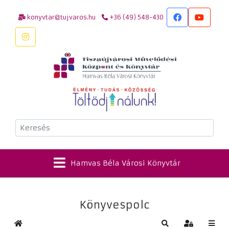
konyvtar@tujvaros.hu
+36 (49) 548-430
Keresés
Hamvas Béla Városi Könyvtár
Könyvespolc
Kezdőlap
Keresés
Bejelentkez