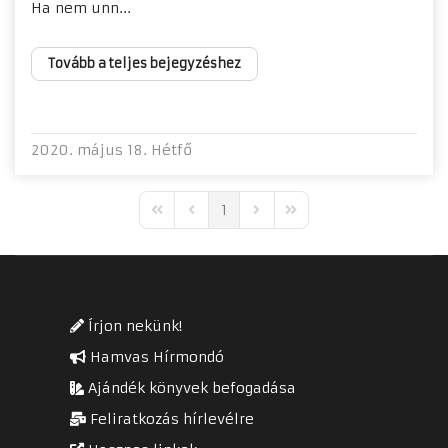
Ha nem unn...
Tovább a teljes bejegyzéshez
2020. május 18. Hétfő
1
First Page
Previous Page
Next Page
Last Page
Írjon nekünk!
Hamvas Hírmondó
Ajándék könyvek befogadása
Feliratkozás hírlevélre