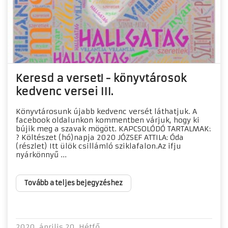
Keresd a verset! - könyvtárosok
kedvenc versei III.
Könyvtárosunk újabb kedvenc versét láthatjuk. A
facebook oldalunkon kommentben várjuk, hogy ki
bújik meg a szavak mögött. KAPCSOLÓDÓ TARTALMAK:
? Költészet (hó)napja 2020 JÓZSEF ATTILA: Óda
(részlet) Itt ülök csillámló sziklafalon.Az ifju
nyárkönnyű ...
Tovább a teljes bejegyzéshez
2020. április 20. Hétfő