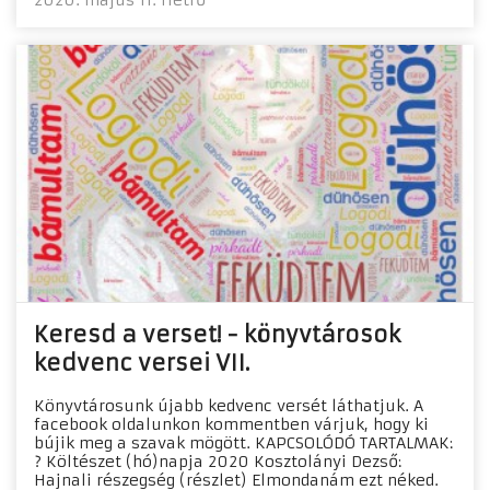
2020. május 11. Hétfő
Keresd a verset! - könyvtárosok
kedvenc versei VII.
Könyvtárosunk újabb kedvenc versét láthatjuk. A
facebook oldalunkon kommentben várjuk, hogy ki
bújik meg a szavak mögött. KAPCSOLÓDÓ TARTALMAK:
? Költészet (hó)napja 2020 Kosztolányi Dezső:
Hajnali részegség (részlet) Elmondanám ezt néked.