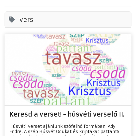
vers
Keresd a verset! - húsvéti verselő II.
Húsvéti verset ajánlunk szófelhő formában. Ady
Endre: A szép Húsvét Odukat és kriptákat pattantS