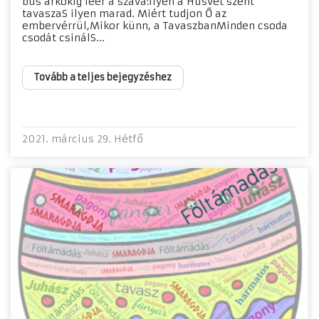
bús árkokig leér a szava:Ilyen a Húsvét szent
tavaszaS ilyen marad. Miért tudjon Ő az
embervérrül,Mikor künn, a TavaszbanMinden csoda
csodát csinálS...
Tovább a teljes bejegyzéshez
2021. március 29. Hétfő