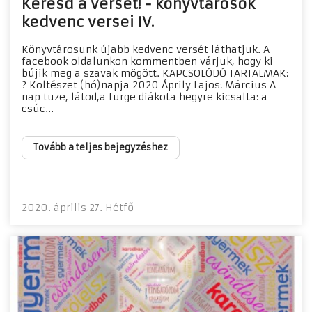
Keresd a verset! - könyvtárosok
kedvenc versei IV.
Könyvtárosunk újabb kedvenc versét láthatjuk. A
facebook oldalunkon kommentben várjuk, hogy ki
bújik meg a szavak mögött. KAPCSOLÓDÓ TARTALMAK:
? Költészet (hó)napja 2020 Áprily Lajos: Március A
nap tüze, látod,a fürge diákota hegyre kicsalta: a
csúc...
Tovább a teljes bejegyzéshez
2020. április 27. Hétfő