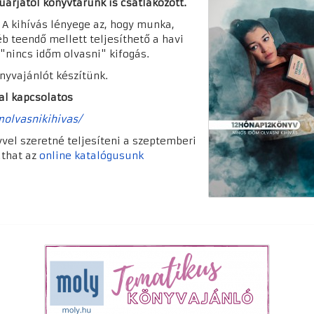
uárjától könyvtárunk is csatlakozott.
 A kihívás lényege az, hogy munka,
b teendő mellett teljesíthető a havi
"nincs időm olvasni" kifogás.
yvajánlót készítünk.
al kapcsolatos
olvasnikihivas/
vvel szeretné teljesíteni a szeptemberi
athat az
online katalógusunk