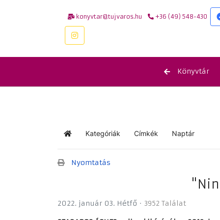
konyvtar@tujvaros.hu
+36 (49) 548-430
Könyvtár
Kategóriák
Címkék
Naptár
Kezdőlap
Nyomtatás
"Nin
2022. január 03. Hétfő
3952 Találat