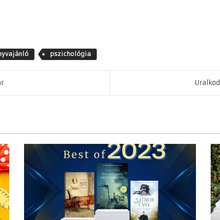
nyvajánló
pszichológia
ár
Uralkod