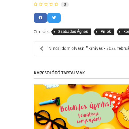
0
Címkék:
Szabados Ágnes
#niok
kö
"Nincs időm olvasni" kihívás - 2022. febru
KAPCSOLÓDÓ TARTALMAK