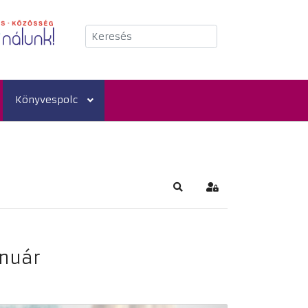
Keresés
Könyvespolc
Keresés
Bejelentkezés
anuár