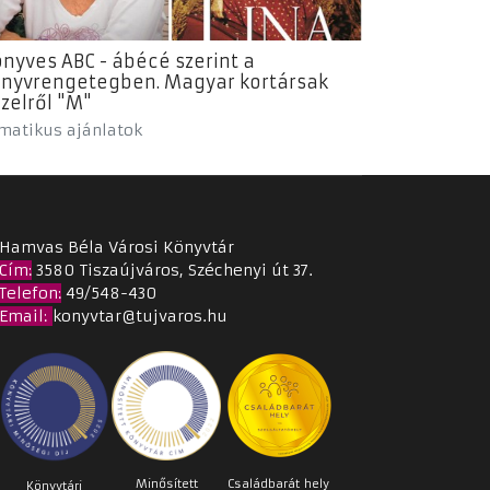
nyves ABC - ábécé szerint a
nyvrengetegben. Magyar kortársak
zelről "M"
matikus ajánlatok
Hamvas Béla Városi Könyvtár
Cím
:
3580 Tiszaújváros, Széchenyi út 37.
Telefon:
49/548-430
Email
:
konyvtar@tujvaros.hu
Minősített
Családbarát
hely
Könyvtári