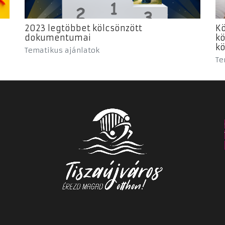
2023 legtöbbet kölcsönzött
Kö
dokumentumai
kö
kö
Tematikus ajánlatok
Te