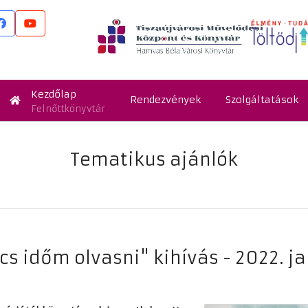
Kezdőlap
Rendezvények
Szolgáltatások
Felnőttkönyvtár
Tematikus ajánlók
cs időm olvasni" kihívás - 2022. j