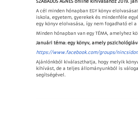
SZABADOS ÁGNES
online kihívásához 2019. jan
A cél minden hónapban EGY könyv elolvasása!
iskola, egyetem, gyerekek és mindenféle egyé
egy könyv elolvasása, így nem fogadható el a 
Minden hónapban van egy TÉMA, amelyhez kön
Januári téma: egy könyv, amely pszichológiáv
https://www.facebook.com/groups/nincsidom
Ajánlónkból kiválaszthatja, hogy melyik köny
kihívást, de a teljes állományunkból is válog
segítségével.