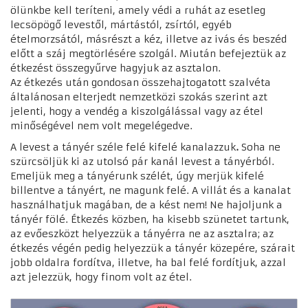
ölünkbe kell teríteni, amely védi a ruhát az esetleg
lecsöpögő levestől, mártástól, zsírtól, egyéb
ételmorzsától, másrészt a kéz, illetve az ivás és beszéd
előtt a száj megtörlésére szolgál. Miután befejeztük az
étkezést összegyűrve hagyjuk az asztalon.
Az étkezés után gondosan összehajtogatott szalvéta
általánosan elterjedt nemzetközi szokás szerint azt
jelenti, hogy a vendég a kiszolgálással vagy az étel
minőségével nem volt megelégedve.
A levest a tányér széle felé kifelé kanalazzuk
.
Soha ne
szürcsöljük ki az utolsó
pár kanál levest a tányérból.
Emeljük meg a tányérunk szélét, úgy merjük kifelé
billentve a tányért, ne magunk felé. A villát és a kanalat
használhatjuk magában, de a kést nem! Ne hajoljunk a
tányér fölé. Étkezés közben, ha kisebb szünetet tartunk,
az evőeszközt helyezzük a tányérra ne az asztalra; az
étkezés végén pedig helyezzük a tányér közepére, szárait
jobb oldalra fordítva, illetve, ha bal felé fordítjuk, azzal
azt jelezzük, hogy finom volt az étel.