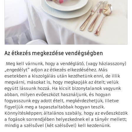
Az étkezés megkezdése vendégségben
Meg kell várnunk, hogy a vendéglátó, (vagy háziasszony)
„engedélyt" adjon az étkezés elkezdéséhez. Más
esetekben a kiszolgálás után kezdhetünk enni, de illik
megvárni, másokat is, hogy megkapják az ételt; velük
együtt lássunk hozzá. Ha kicsit bizonytalanok vagyunk
abban, milyen evőeszközt használjunk, és hogyan
fogyasszunk egy adott ételt, megkérdezhetjük, illetve
figyeljük meg a tapasztaltabbak hogyan teszik.
Könnyítésképpen; általános szabály, hogy az evőeszközök
a fogások sorrendjében helyezkednek el a tányér mellett;
mindig a szélsővel (két szélsővel) kell kezdenünk.