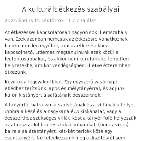
A kulturált étkezés szabályai
2022. április 14. Csütörtök
15717 Találat
Az étkezéssel kapcsolatosan nagyon sok illemszabály
van. Ezek azonban nemcsak az étkezésre vonatkoznak,
hanem minden egyébre, ami az étkezésekhez
kapcsolható. Érdemes megtanulnunk ezek közül a
legfontosabbakat, és akkor nem kerülünk kellemetlen
helyzetekbe, amikor vendégségben, illetve étteremben
étkezünk.
Kezdjük a leggyakoribbal. Egy egyszerű vasárnapi
ebédhez terítsünk lapos és mélytányérral, és adjunk
külön kistányért a salátának, desszertnek.
A tányértól balra van a szalvétának és a villának a helye.
Jobbra a késé és a nagykanálé. A kiskanalat, vagy a
desszerthez szükséges villát-kést a tányér fölé helyezzük
az abroszra. Jobbra tesszük a poharakat, (boros-vizes),
balra a salátástányért, két-két teríték közé egy
csonttányért. Ne feledkezzünk meg a díszítésről sem.