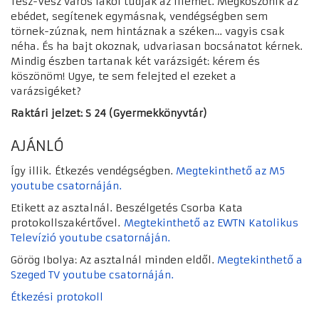
Tesz-Vesz város lakói tudják az illemet. Megköszönik az
ebédet, segítenek egymásnak, vendégségben sem
törnek-zúznak, nem hintáznak a széken… vagyis csak
néha. És ha bajt okoznak, udvariasan bocsánatot kérnek.
Mindig észben tartanak két varázsigét: kérem és
köszönöm! Ugye, te sem felejted el ezeket a
varázsigéket?
Raktári jelzet: S 24 (Gyermekkönyvtár)
AJÁNLÓ
Így illik. Étkezés vendégségben.
Megtekinthető az M5
youtube csatornáján.
Etikett az asztalnál. Beszélgetés Csorba Kata
protokollszakértővel.
Megtekinthető az EWTN Katolikus
Televízió youtube csatornáján.
Görög Ibolya: Az asztalnál minden eldől.
Megtekinthető a
Szeged TV youtube csatornáján.
Étkezési protokoll