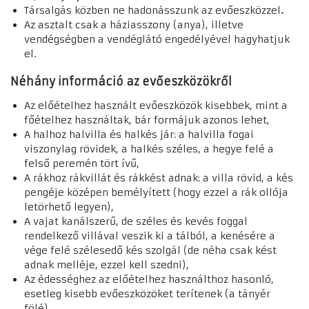
Társalgás közben ne hadonásszunk az evőeszközzel
.
Az asztalt csak a háziasszony (anya), illetve
vendégségben a vendéglátó engedélyével hagyhatjuk
el.
Néhány információ az evőeszközökről
Az előételhez használt evőeszközök kisebbek, mint a
főételhez használtak, bár formájuk azonos lehet,
A halhoz halvilla és halkés jár: a halvilla fogai
viszonylag rövidek, a halkés széles, a hegye felé a
felső peremén tört ívű,
A rákhoz rákvillát és rákkést adnak: a villa rövid, a kés
pengéje középen bemélyített (hogy ezzel a rák ollója
letörhető legyen),
A vajat kanálszerű, de széles és kevés foggal
rendelkező villával veszik ki a tálból, a kenésére a
vége felé szélesedő kés szolgál (de néha csak kést
adnak melléje, ezzel kell szedni),
Az édességhez az előételhez használthoz hasonló,
esetleg kisebb evőeszközöket terítenek (a tányér
fölé),