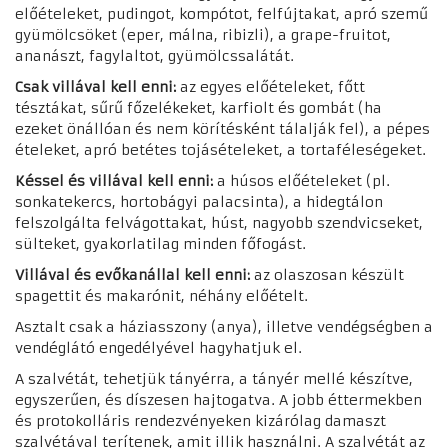
előételeket, pudingot, kompótot, felfújtakat, apró szemű
gyümölcsöket (eper, málna, ribizli), a grape-fruitot,
ananászt, fagylaltot, gyümölcssalátát.
Csak villával kell enni:
az egyes előételeket, főtt
tésztákat, sűrű főzelékeket, karfiolt és gombát (ha
ezeket önállóan és nem körítésként tálalják fel), a pépes
ételeket, apró betétes tojásételeket, a tortaféleségeket.
Késsel és villával kell enni:
a húsos előételeket (pl.
sonkatekercs, hortobágyi palacsinta), a hidegtálon
felszolgálta felvágottakat, húst, nagyobb szendvicseket,
sülteket, gyakorlatilag minden főfogást.
Villával és evőkanállal kell enni:
az olaszosan készült
spagettit és makarónit, néhány előételt.
Asztalt csak a háziasszony (anya), illetve vendégségben a
vendéglátó engedélyével hagyhatjuk el.
A szalvétát, tehetjük tányérra, a tányér mellé készítve,
egyszerűen, és díszesen hajtogatva. A jobb éttermekben
és protokolláris rendezvényeken kizárólag damaszt
szalvétával terítenek, amit illik használni. A szalvétát az