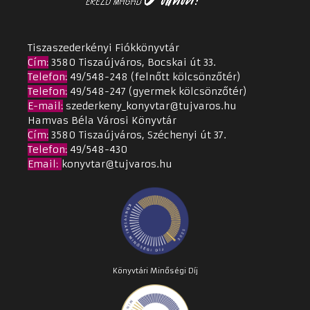
Tiszaszederkényi Fiókkönyvtár
Cím
:
3580 Tiszaújváros, Bocskai út 33.
Telefon:
49/548-248 (felnőtt kölcsönzőtér)
Telefon:
49/548-247 (gyermek kölcsönzőtér)
E-mail:
szederkeny_konyvtar@tujvaros.hu
Hamvas Béla Városi Könyvtár
Cím
:
3580 Tiszaújváros, Széchenyi út 37.
Telefon:
49/548-430
Email
:
konyvtar@tujvaros.hu
Könyvtári Minőségi Díj