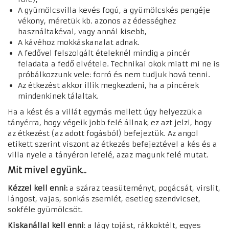
A gyümölcsvilla kevés fogú, a gyümölcskés pengéje
vékony, méretük kb. azonos az édességhez
használtakéval, vagy annál kisebb,
A kávéhoz mokkáskanalat adnak.
A fedővel felszolgált ételeknél mindig a pincér
feladata a fedő elvétele. Technikai okok miatt mi ne is
próbálkozzunk vele: forró és nem tudjuk hová tenni.
Az étkezést akkor illik megkezdeni, ha a pincérek
mindenkinek tálaltak.
Ha a kést és a villát egymás mellett úgy helyezzük a
tányérra, hogy végeik jobb felé állnak; ez azt jelzi, hogy
az étkezést (az adott fogásból) befejeztük. Az angol
etikett szerint viszont az étkezés befejeztével a kés és a
villa nyele a tányéron lefelé, azaz magunk felé mutat.
Mit mivel együnk...
K
ézzel kell enni:
a száraz teasüteményt, pogácsát, virslit,
lángost, vajas, sonkás zsemlét, esetleg szendvicset,
sokféle gyümölcsöt.
Kiskanállal kell enni
: a lágy tojást, rákkoktélt, egyes