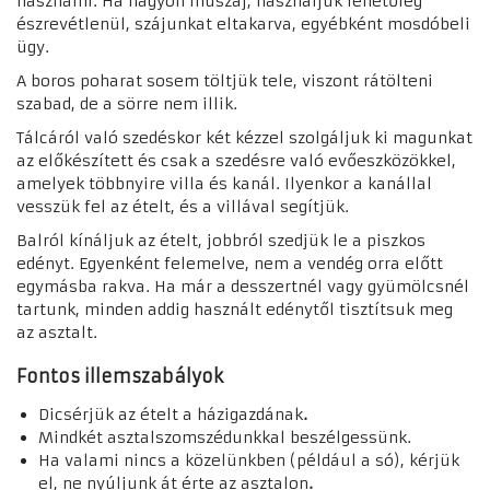
használni. Ha nagyon muszáj, használjuk lehetőleg
észrevétlenül, szájunkat eltakarva, egyébként mosdóbeli
ügy.
A boros poharat sosem töltjük tele, viszont rátölteni
szabad, de a sörre nem illik.
Tálcáról való szedéskor két kézzel szolgáljuk ki magunkat
az előkészített és csak a szedésre való evőeszközökkel,
amelyek többnyire villa és kanál. Ilyenkor a kanállal
vesszük fel az ételt, és a villával segítjük.
Balról kínáljuk az ételt, jobbról szedjük le a piszkos
edényt. Egyenként felemelve, nem a vendég orra előtt
egymásba rakva. Ha már a desszertnél vagy gyümölcsnél
tartunk, minden addig használt edénytől tisztítsuk meg
az asztalt.
Fontos illemszabályok
Dicsérjük az ételt a házigazdának
.
Mindkét asztalszomszédunkkal beszélgessünk.
Ha valami nincs a közelünkben (például a só), kérjük
el, ne nyúljunk át érte az asztalon
.