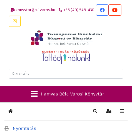
konyvtar@tujvaros.hu
+36 (49) 548-430
Keresés
Hamvas Béla Városi Könyvtár
Kezdőlap
Keresés
Bejelentkez
Nyomtatás