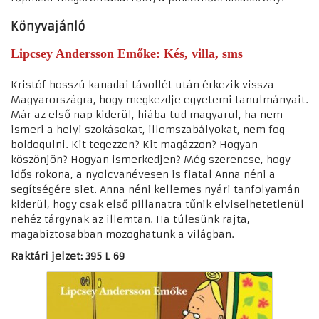
Könyvajánló
Lipcsey Andersson Emőke: Kés, villa, sms
Kristóf hosszú kanadai távollét után érkezik vissza
Magyarországra, hogy megkezdje egyetemi tanulmányait.
Már az első nap kiderül, hiába tud magyarul, ha nem
ismeri a helyi szokásokat, illemszabályokat, nem fog
boldogulni. Kit tegezzen? Kit magázzon? Hogyan
köszönjön? Hogyan ismerkedjen? Még szerencse, hogy
idős rokona, a nyolcvanévesen is fiatal Anna néni a
segítségére siet. Anna néni kellemes nyári tanfolyamán
kiderül, hogy csak első pillanatra tűnik elviselhetetlenül
nehéz tárgynak az illemtan. Ha túlesünk rajta,
magabiztosabban mozoghatunk a világban.
Raktári jelzet: 395 L 69