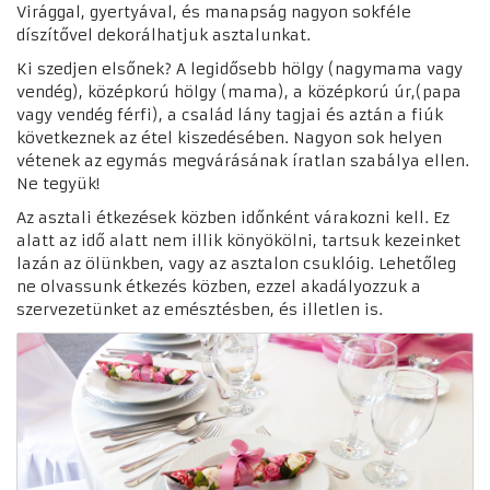
Virággal, gyertyával, és manapság nagyon sokféle
díszítővel dekorálhatjuk asztalunkat.
Ki szedjen elsőnek? A legidősebb hölgy (nagymama vagy
vendég), középkorú hölgy (mama), a középkorú úr,(papa
vagy vendég férfi), a család lány tagjai és aztán a fiúk
következnek az étel kiszedésében. Nagyon sok helyen
vétenek az egymás megvárásának íratlan szabálya ellen.
Ne tegyük!
Az asztali étkezések közben időnként várakozni kell. Ez
alatt az idő alatt nem illik könyökölni, tartsuk kezeinket
lazán az ölünkben, vagy az asztalon csuklóig. Lehetőleg
ne olvassunk étkezés közben, ezzel akadályozzuk a
szervezetünket az emésztésben, és illetlen is.