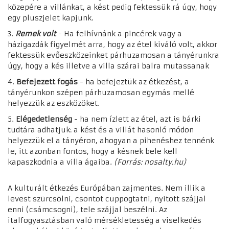
közepére a villánkat, a kést pedig fektessük rá úgy, hogy
egy pluszjelet kapjunk.
3.
Remek volt
- Ha felhívnánk a pincérek vagy a
házigazdák figyelmét arra, hogy az étel kiváló volt, akkor
fektessük evőeszközeinket párhuzamosan a tányérunkra
úgy, hogy a kés illetve a villa szárai balra mutassanak
4.
Befejezett fogás
- ha befejeztük az étkezést, a
tányérunkon szépen párhuzamosan egymás mellé
helyezzük az eszközöket.
5.
Elégedetlenség
- ha nem ízlett az étel, azt is bárki
tudtára adhatjuk: a kést és a villát hasonló módon
helyezzük el a tányéron, ahogyan a pihenéshez tennénk
le, itt azonban fontos, hogy a késnek bele kell
kapaszkodnia a villa ágaiba.
(Forrás: nosalty.hu)
A kulturált étkezés Európában zajmentes. Nem illik a
levest szürcsölni, csontot cuppogtatni, nyitott szájjal
enni (csámcsogni), tele szájjal beszélni. Az
italfogyasztásban való mérsékletesség a viselkedés