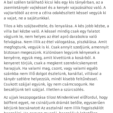
A bal szélen található kicsi kés egy kis tányérban, az a
zsemletányér vajkéssel és a kenyér vajazásához való. A
vajtartóból az erre a célra odakészített késsel vegyük ki
a vajat, ne a sajátunkkal.
Tilos a kés szájbavétele, és lenyalása. A kés jobb kézbe, a
villa bal kézbe való. A késsel mindig csak egy falatot
vágjunk le, nem helyes az étel apró darabokra való
felvágása. Nem illik az étel válogatása, piszkálása. Amit
megfogtunk, vegyük is ki. Csak annyit szedjünk, amennyit
biztosan megeszünk. Különösen legyünk kényesek a
kenyérre, együk meg, amit kivettünk a kosárból. A
kenyeret törjük, csak a megkent szendvicskenyeret
harapjuk. Ha valami mag, csont, vagy valami egyéb
szánkba nem illő dolgot észlelünk, kanállal, villával a
tányér szélére helyezzük, minél kisebb feltűnéssel.
Csukott szájjal együnk, így nem csámcsogunk. Ne
beszéljünk teli szájjal. Illetlen a szürcsölés.
Az ujjak leszopogatása tilos! Mindenkivel előfordul, hogy
böffent egyet, ne csináljunk drámát belőle, egyszerűen
kérjünk bocsánatot! Az asztalnál nem illik fogpiszkálót