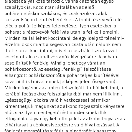
alapszabályai közé tartozik. Vannak azonban egyéb
szabályok is. Koccintani általában az első
poháremeléskor szokásos, és csak azokkal, akik
kartávolságon belül érhetőek el. A többi résztvevő felé
elég a pohár jelképes felemelése. Ilyen esetekben a
poharat a résztvevők felé ivás után is fel kell emelni.
Minden itallal lehet koccintani, de egy ideig történelmi-
érzelmi okok miatt a segesvári csata után nálunk nem
illett sörrel koccintani; mivel az osztrák tisztek ezzel
koccintottak az aradi vértanúk kivégzésére. A poharat
sose ürítsük fenékig. Mindig lehet egy váratlan
pohárköszöntő. Az esetleg „fenékig!" felszólítással
elhangzott pohárköszöntőt a pohár teljes kiürítésével
követni illik (mivel ennek jelképes jelentősége van).
Minden fogáshoz az ahhoz felszolgált italból kell inni, a
korábbi fogásokhoz felszolgáltakból már nem illik inni.
Egészségügyi okokra való hivatkozással bármikor
kimenthetjük magunkat az alkoholfogyasztás kényszere
alól, s az ilyen mentegetőzést mindenkinek illik
elfogadnia. Ugyanígy kell elfogadni az alkoholfogyasztás
elhárítását a gépkocsivezetésre való hivatkozással. A
főpincér megszólítása: főúr, a pincérnőé: kisasszony.