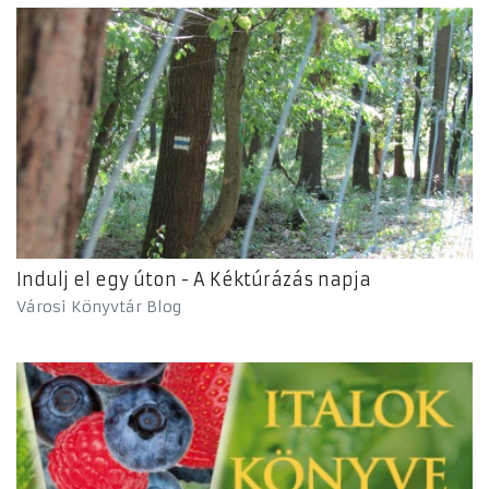
Indulj el egy úton - A Kéktúrázás napja
Városi Könyvtár Blog