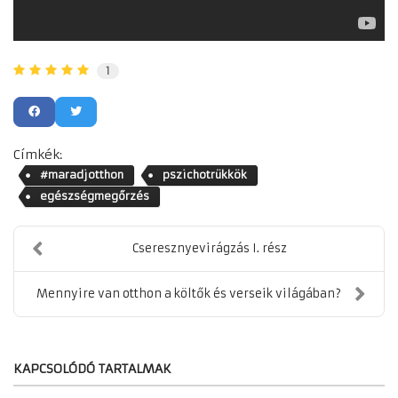
1
Címkék:
#maradjotthon
pszichotrükkök
egészségmegőrzés
Cseresznyevirágzás I. rész
Mennyire van otthon a költők és verseik világában?
KAPCSOLÓDÓ TARTALMAK