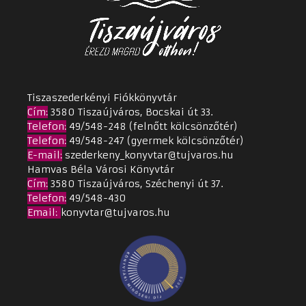
Tiszaszederkényi Fiókkönyvtár
Cím
:
3580 Tiszaújváros, Bocskai út 33.
Telefon:
49/548-248 (felnőtt kölcsönzőtér)
Telefon:
49/548-247 (gyermek kölcsönzőtér)
E-mail:
szederkeny_konyvtar@tujvaros.hu
Hamvas Béla Városi Könyvtár
Cím
:
3580 Tiszaújváros, Széchenyi út 37.
Telefon:
49/548-430
Email
:
konyvtar@tujvaros.hu