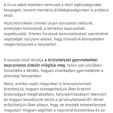
A vírus adott esetben nemcsak a testi egészségünket
fenyegeti, hanem mentális állóképességünket is próbára
teszi.
Pszichotrükkök címmel olyan sorozatot indítunk,
amelyben különböző, a témához kapcsolódó
aspektusból, hiteles források bemutatásával szeretnénk
segítséget nyújtani abban, hogy olvasóink könnyebben
megbirkózzanak a helyzettel.
A sorozat első témája
a krízishelyzet gyermekekkel
kapcsolatos oldalát világítja meg
. Talán sok szülőben
felvetődik a kérdés, hogyan viselkedjen gyermekével a
jelenlegi helyzetben.
Most, amikor saját magunkat is bizonytalannak
érezhetjük, hogyan támogathatjuk őket érzelmi
biztonságuk megőrzésében, helyreállításában? Mennyit
és hogyan beszéljünk velük a járványhelyzetről? Mivel
erősíthetjük őket abban, hogy ne érezzék tehetetlennek
magukat? Hogyan segíthet a napirend kialakítása és az