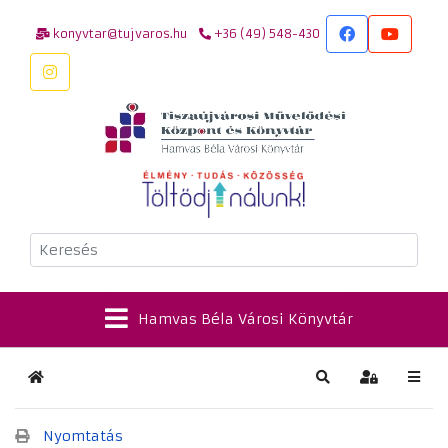
konyvtar@tujvaros.hu
+36 (49) 548-430
Keresés
Hamvas Béla Városi Könyvtár
Kezdőlap
Keresés
Bejelentkez
Nyomtatás