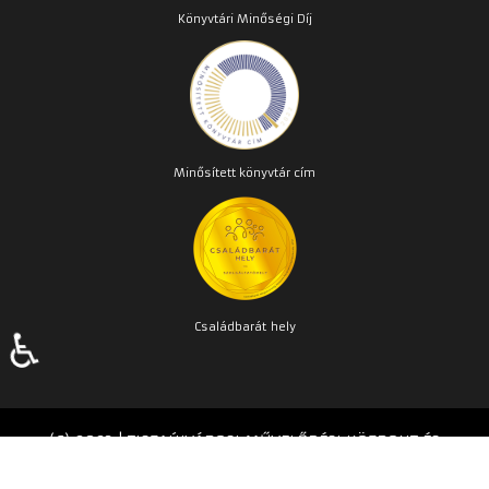
Könyvtári Minőségi Díj
Minősített könyvtár cím
Családbarát
hely
♿
(C) 2023 | TISZAÚJVÁROSI MŰVELŐDÉSI KÖZPONT ÉS
KÖNYVTÁR | Készítette:
TPMH