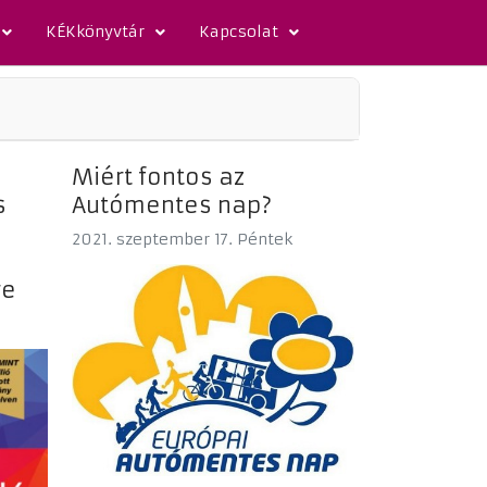
KÉKkönyvtár
Kapcsolat
Miért fontos az
s
Autómentes nap?
2021. szeptember 17. Péntek
re