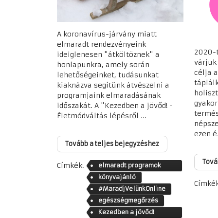
A koronavírus-járvány miatt
elmaradt rendezvényeink
2020-t
ideiglenesen "átköltöznek" a
várjuk
honlapunkra, amely során
célja 
lehetőségeinket, tudásunkat
táplál
kiaknázva segítünk átvészelni a
holisz
programjaink elmaradásának
gyakor
időszakát. A "Kezedben a jövőd! -
termés
Életmódváltás lépésről ...
népsze
ezen é.
Tovább a teljes bejegyzéshez
Tová
Címkék:
elmaradt programok
helyett
könyvajánló
Címkék
#MaradjVelünkOnline
egészségmegőrzés
Kezedben a jövőd!