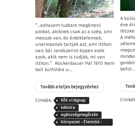
A külö
éve él
"..sohasem tudtam megérteni
létüke
azokat, akiknek csak az a szép, ami
A méhe
messze van, és érdektelennek,
vélemé
unalmasnak tartják azt, ami itthon
megszű
van; bár rendszerint éppen ezek
minde
azok, akik nem is tudják, mi van
gondol
itthon." Rockenbauer Pál 1970 Nem
befol..
kell külföldre u...
Tová
Tovább a teljes bejegyzéshez
Címkék
Címkék:
KÉK világnap
kéktúra
egészségmegőrzés
Környezet - Életmód -
Közösség