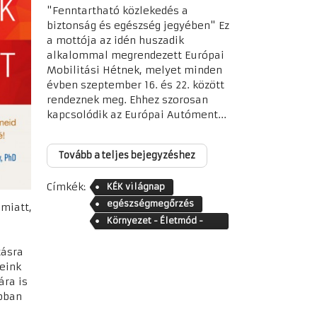
"Fenntartható közlekedés a
biztonság és egészség jegyében" Ez
a mottója az idén huszadik
alkalommal megrendezett Európai
Mobilitási Hétnek, melyet minden
évben szeptember 16. és 22. között
rendeznek meg. Ehhez szorosan
kapcsolódik az Európai Autóment...
Tovább a teljes bejegyzéshez
Címkék:
KÉK világnap
egészségmegőrzés
 miatt,
Környezet - Életmód -
Közösség
tásra
yeink
ára is
apban