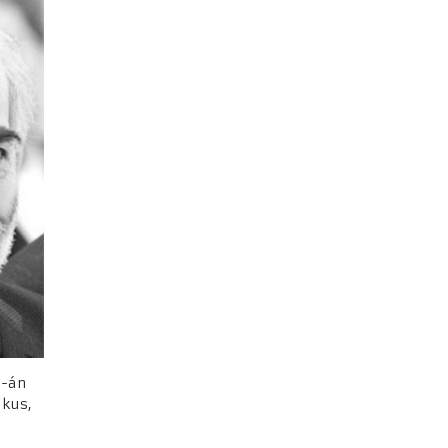
3-án
ikus,