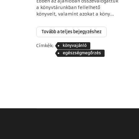
Ebben az ajánlóban összeválogattuk
a könyvtárunkban fellelhető
könyveit, valamint azokat a köny...
Tovább a teljes bejegyzéshez
Címkék:
könyvajánló
egészségmegőrzés