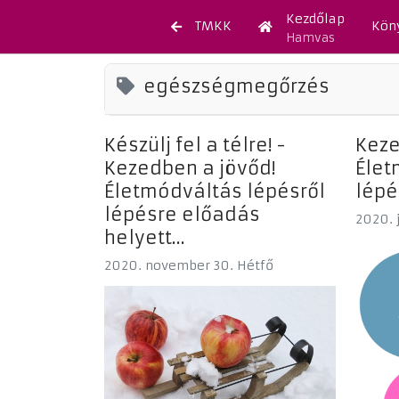
Kezdőlap
TMKK
Kön
Hamvas
egészségmegőrzés
Készülj fel a télre! -
Keze
Kezedben a jövőd!
Élet
Életmódváltás lépésről
lépé
lépésre előadás
2020. 
helyett...
2020. november 30. Hétfő