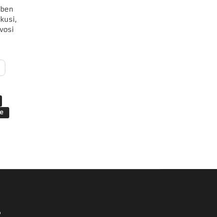
-ben
kusi,
vosi
e