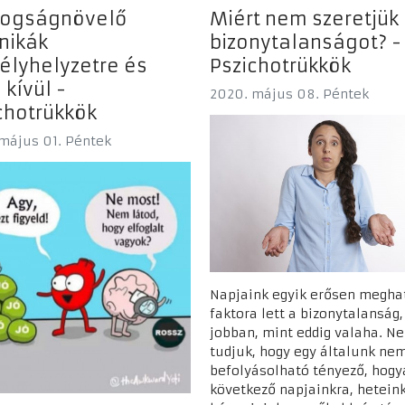
Közösség
dogságnövelő
Miért nem szeretjük
nikák
bizonytalanságot? -
élyhelyzetre és
Pszichotrükkök
 kívül -
2020. május 08. Péntek
chotrükkök
május 01. Péntek
Napjaink egyik erősen megha
faktora lett a bizonytalanság,
jobban, mint eddig valaha. N
tudjuk, hogy egy általunk ne
befolyásolható tényező, hogy
következő napjainkra, heteink