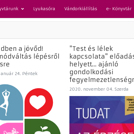
yvtárunk
Lyukasóra
Vándorkiállítás
e- Könyvtár
dben a jövőd!
"Test és lélek
módváltás lépésről
kapcsolata" előadá
sre
helyett... ajánló
gondolkodási
január 24. Péntek
fegyelmezetlenség
2020. november 04. Szerda