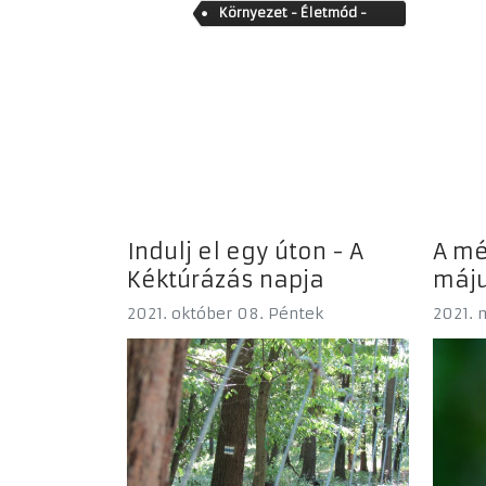
Életmódváltás lépésről
Környezet - Életmód -
lépésre
Közösség
Indulj el egy úton - A
A mé
Kéktúrázás napja
máju
2021. október 08. Péntek
2021. 