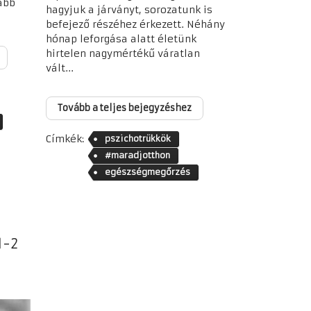
abb
hagyjuk a járványt, sorozatunk is
befejező részéhez érkezett. Néhány
hónap leforgása alatt életünk
hirtelen nagymértékű váratlan
vált...
Tovább a teljes bejegyzéshez
Címkék:
pszichotrükkök
#maradjotthon
egészségmegőrzés
1-2