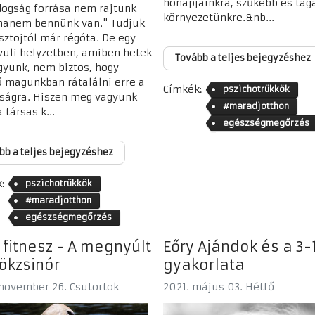
hónapjainkra, szűkebb és tág
dogság forrása nem rajtunk
környezetünkre.&nb...
 hanem bennünk van." Tudjuk
lsztojtól már régóta. De egy
vüli helyzetben, amiben hetek
Tovább a teljes bejegyzéshez
gyunk, nem biztos, hogy
 magunkban rátalálni erre a
Címkék:
pszichotrükkök
ságra. Hiszen meg vagyunk
#maradjotthon
 társas k...
egészségmegőrzés
bb a teljes bejegyzéshez
:
pszichotrükkök
#maradjotthon
egészségmegőrzés
i fitnesz - A megnyúlt
Eőry Ajándok és a 3-
ökzsinór
gyakorlata
november 26. Csütörtök
2021. május 03. Hétfő