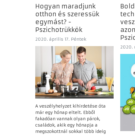
Hogyan maradjunk
Bol
otthon és szeressük
tech
egymást? -
vesz
Pszichotrükkök
azon
Pszi
2020. április 17. Péntek
2020. 
A veszélyhelyzet kihirdetése óta
már egy hónap eltelt. Ebből
fakadóan vannak olyan párok,
családok, akik egy hónapja a
megszokottnál sokkal több ideig