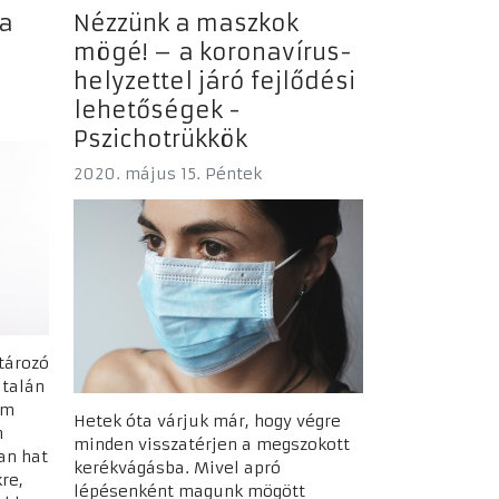
 a
Nézzünk a maszkok
mögé! – a koronavírus-
helyzettel járó fejlődési
lehetőségek -
Pszichotrükkök
2020. május 15. Péntek
tározó
 talán
em
Hetek óta várjuk már, hogy végre
m
minden visszatérjen a megszokott
an hat
kerékvágásba. Mivel apró
re,
lépésenként magunk mögött