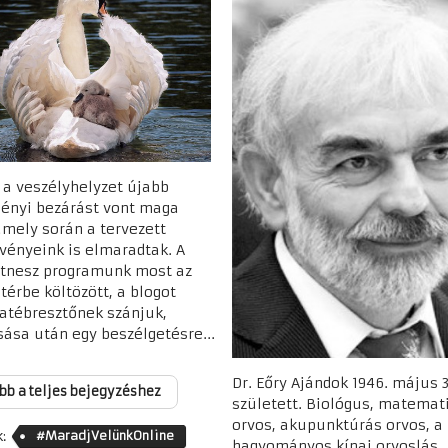
 a veszélyhelyzet újabb
ényi bezárást vont maga
amely során a tervezett
vényeink is elmaradtak. A
fitnesz programunk most az
térbe költözött, a blogot
atébresztőnek szánjuk,
sása után egy beszélgetésre...
Dr. Eőry Ajándok 1946. május 
bb a teljes bejegyzéshez
született. Biológus, matemat
orvos, akupunktúrás orvos, a
:
#MaradjVelünkOnline
hagyományos kínai orvoslás