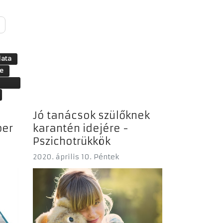
lata
e
Jó tanácsok szülőknek
ber
karantén idejére -
Pszichotrükkök
2020. április 10. Péntek