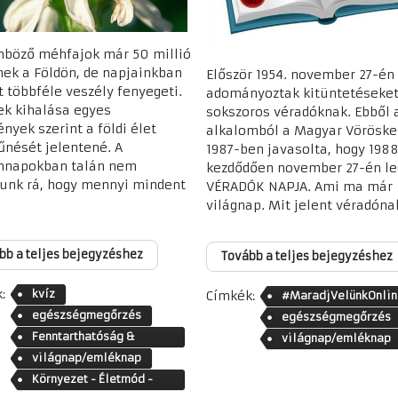
nböző méhfajok már 50 millió
nek a Földön, de napjainkban
Először 1954. november 27-én
t többféle veszély fenyegeti.
adományoztak kitüntetéseket
k kihalása egyes
sokszoros véradóknak. Ebből 
nyek szerint a földi élet
alkalomból a Magyar Vöröske
nését jelentené. A
1987-ben javasolta, hogy 1988
nnapokban talán nem
kezdődően november 27-én le
unk rá, hogy mennyi mindent
VÉRADÓK NAPJA. Ami ma már
.
világnap. Mit jelent véradónak
bb a teljes bejegyzéshez
Tovább a teljes bejegyzéshez
:
kvíz
Címkék:
#MaradjVelünkOnlin
egészségmegőrzés
egészségmegőrzés
Fenntarthatóság &
világnap/emléknap
könyvtár
világnap/emléknap
Környezet - Életmód -