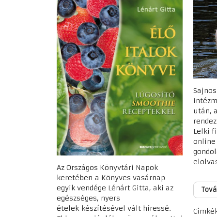
Sajnos
intézm
után, 
rendez
Lelki 
online 
gondol
elolva
Az Országos Könyvtári Napok
keretében a Könyves vasárnap
egyik vendége Lénárt Gitta, aki az
Tová
egészséges, nyers
ételek készítésével vált híressé.
Címkék