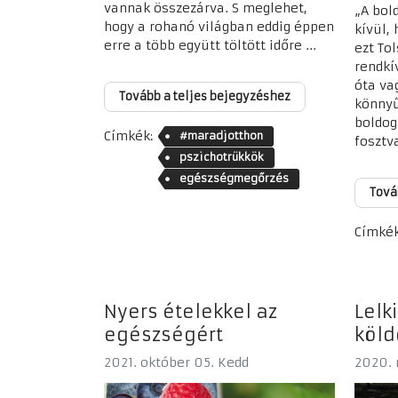
vannak összezárva. S meglehet,
„A bol
hogy a rohanó világban eddig éppen
kívül,
erre a több együtt töltött időre ...
ezt To
rendkí
óta va
Tovább a teljes bejegyzéshez
könnyű
boldog
Címkék:
#maradjotthon
fosztva
pszichotrükkök
egészségmegőrzés
Tová
Címkék
Nyers ételekkel az
Lelk
egészségért
köld
2021. október 05. Kedd
2020. 