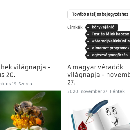
Tovább a teljes bejegyzéshez
Címkék:
könyvajánló
Test és lélek kapcso
#MaradjVelünkOnlin
elmaradt programok
helyett
egészségmegőrzés
hek világnapja -
A magyar véradók
s 20.
világnapja - novem
27.
május 19. Szerda
2020. november 27. Péntek