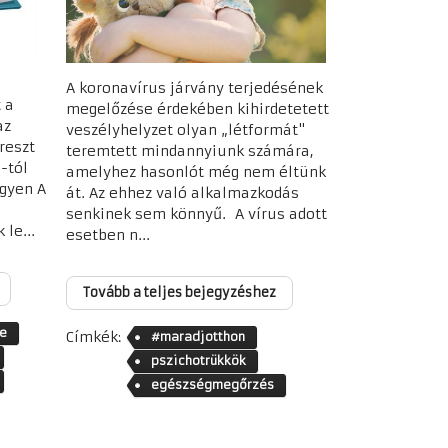
A koronavírus járvány terjedésének
 a
megelőzése érdekében kihirdetetett
az
veszélyhelyzet olyan „létformát"
reszt
teremtett mindannyiunk számára,
-tól
amelyhez hasonlót még nem éltünk
gyen A
át. Az ehhez való alkalmazkodás
senkinek sem könnyű. A vírus adott
 le...
esetben n...
Tovább a teljes bejegyzéshez
e
Címkék:
#maradjotthon
pszichotrükkök
egészségmegőrzés