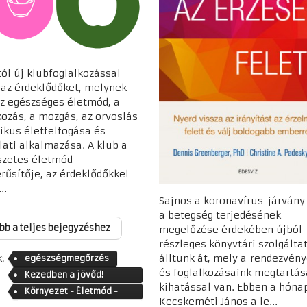
ól új klubfoglalkozással
 az érdeklődőket, melynek
az egészséges életmód, a
kozás, a mozgás, az orvoslás
tikus életfelfogása és
lati alkalmazása. A klub a
zetes életmód
rűsítője, az érdeklődőkkel
..
Sajnos a koronavírus-járvány
a betegség terjedésének
bb a teljes bejegyzéshez
megelőzése érdekében újból
részleges könyvtári szolgálta
álltunk át, mely a rendezvén
:
egészségmegőrzés
és foglalkozásaink megtartás
Kezedben a jövőd!
kihatással van. Ebben a hón
Életmódváltás lépésről
Környezet - Életmód -
Kecskeméti János a le...
lépésre
Közösség