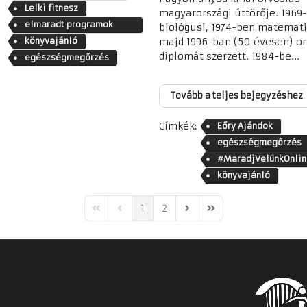
Lelki fitnesz
magyarországi úttörője. 1969
elmaradt programok
biológusi, 1974-ben matemati
helyett
könyvajánló
majd 1996-ban (50 évesen) or
diplomát szerzett. 1984-be...
egészségmegőrzés
Tovább a teljes bejegyzéshez
Címkék:
Eőry Ajándok
egészségmegőrzés
#MaradjVelünkOnlin
könyvajánló
1
2
First Page
Previous Page
Next Page
Last Page