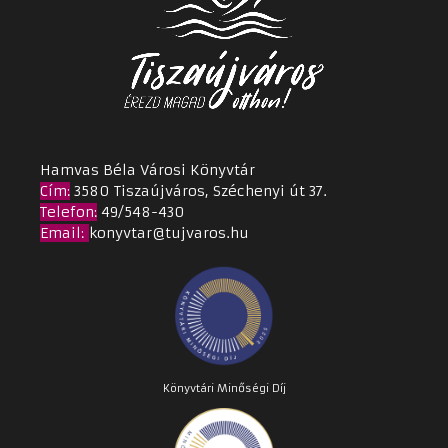
Hamvas Béla Városi Könyvtár
Cím
:
3580 Tiszaújváros, Széchenyi út 37.
Telefon:
49/548-430
Email
:
konyvtar@tujvaros.hu
Könyvtári Minőségi Díj