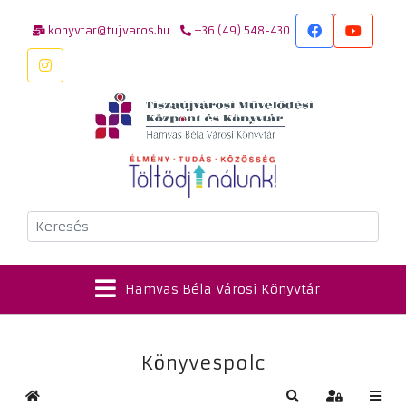
konyvtar@tujvaros.hu
+36 (49) 548-430
Keresés
Hamvas Béla Városi Könyvtár
Könyvespolc
Kezdőlap
Keresés
Bejelentkez