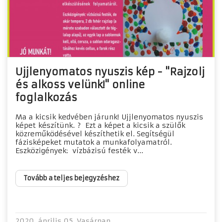
Ujjlenyomatos nyuszis kép - "Rajzolj
és alkoss velünk!" online
foglalkozás
Ma a kicsik kedvében járunk! Ujjlenyomatos nyuszis
képet készítünk. ? Ezt a képet a kicsik a szülők
közreműködésével készíthetik el. Segítségül
fázisképeket mutatok a munkafolyamatról.
Eszközigények: vízbázisú festék v...
Tovább a teljes bejegyzéshez
2020. április 05. Vasárnap