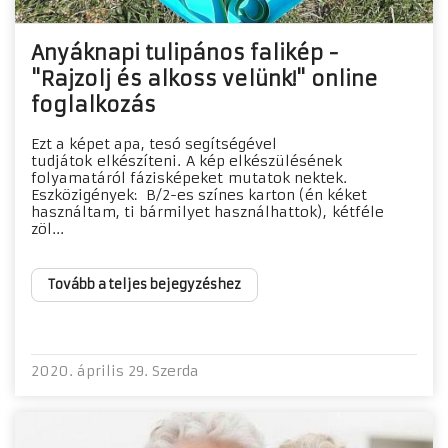
Anyáknapi tulipános falikép -
"Rajzolj és alkoss velünk!" online
foglalkozás
Ezt a képet apa, tesó segítségével
tudjátok elkészíteni. A kép elkészülésének
folyamatáról fázisképeket mutatok nektek.
Eszközigények: B/2-es színes karton (én kéket
használtam, ti bármilyet használhattok), kétféle
zöl...
Tovább a teljes bejegyzéshez
2020. április 29. Szerda