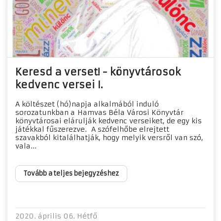
Keresd a verset! - könyvtárosok
kedvenc versei I.
A költészet (hó)napja alkalmából induló
sorozatunkban a Hamvas Béla Városi Könyvtár
könyvtárosai elárulják kedvenc verseiket, de egy kis
játékkal fűszerezve. A szófelhőbe elrejtett
szavakból kitalálhatják, hogy melyik versről van szó,
vala...
Tovább a teljes bejegyzéshez
2020. április 06. Hétfő