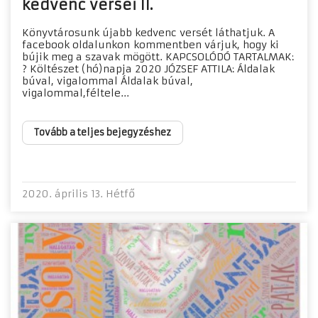
kedvenc versei II.
Könyvtárosunk újabb kedvenc versét láthatjuk. A
facebook oldalunkon kommentben várjuk, hogy ki
bújik meg a szavak mögött. KAPCSOLÓDÓ TARTALMAK:
? Költészet (hó)napja 2020 JÓZSEF ATTILA: Áldalak
búval, vigalommal Áldalak búval,
vigalommal,féltele...
Tovább a teljes bejegyzéshez
2020. április 13. Hétfő