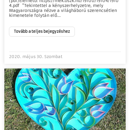
(pdf)Elérhető: https://mek.oszk.hu/19100/19104/1910
4.pdf "Tekintettel a kényszerhelyzetre, mely
Magyarországra nézve a világháború szerencsétlen
kimenetele folytán elő...
Tovább a teljes bejegyzéshez
2020. május 30. Szombat