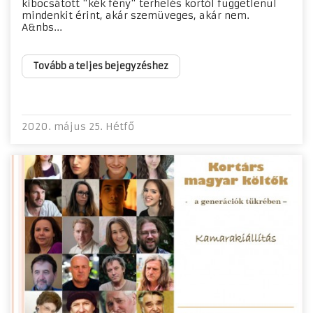
kibocsátott "kék fény" terhelés kortól függetlenül
mindenkit érint, akár szemüveges, akár nem.
A&nbs...
Tovább a teljes bejegyzéshez
2020. május 25. Hétfő