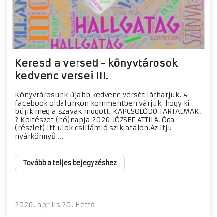
Keresd a verset! - könyvtárosok
kedvenc versei III.
Könyvtárosunk újabb kedvenc versét láthatjuk. A
facebook oldalunkon kommentben várjuk, hogy ki
bújik meg a szavak mögött. KAPCSOLÓDÓ TARTALMAK:
? Költészet (hó)napja 2020 JÓZSEF ATTILA: Óda
(részlet) Itt ülök csillámló sziklafalon.Az ifju
nyárkönnyű ...
Tovább a teljes bejegyzéshez
2020. április 20. Hétfő