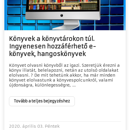
Könyvek a könyvtárokon túl.
Ingyenesen hozzáférhető e-
könyvek, hangoskönyvek
Könyvet olvasni könyvből az igazi. Szeretjük érezni a
könyv illatát, belelapozni, netán az utolsó oldalakat
elolvasni. ? De mit tehetünk akkor, ha már minden
könyvet elolvastunk a könyvespolcunkról, valami
újdonságra, különlegességre, ...
Tovább a teljes bejegyzéshez
2020. április 03. Péntek