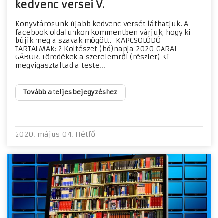
kedvenc versei V.
Könyvtárosunk újabb kedvenc versét láthatjuk. A
facebook oldalunkon kommentben várjuk, hogy ki
bújik meg a szavak mögött. KAPCSOLÓDÓ
TARTALMAK: ? Költészet (hó)napja 2020 GARAI
GÁBOR: Töredékek a szerelemről (részlet) Ki
megvígasztaltad a teste...
Tovább a teljes bejegyzéshez
2020. május 04. Hétfő