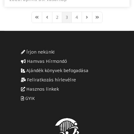
2
3
4
First Page
Previous Page
Next Page
Last Page
Írjon nekünk!
Hamvas Hírmondó
Ajándék könyvek befogadása
Feliratkozás hírlevélre
Hasznos linkek
GYIK