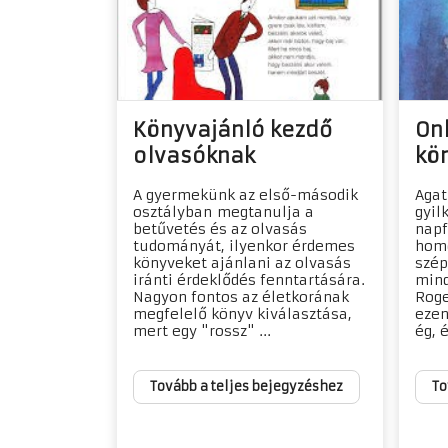
Könyvajánló kezdő
Onl
olvasóknak
kön
A gyermekünk az első-második
Agat
osztályban megtanulja a
gyil
betűvetés és az olvasás
napf
tudományát, ilyenkor érdemes
homo
könyveket ajánlani az olvasás
szép
iránti érdeklődés fenntartására.
mind
Nagyon fontos az életkorának
Roge
megfelelő könyv kiválasztása,
ezen
mert egy "rossz" ...
ég, é
Tovább a teljes bejegyzéshez
To