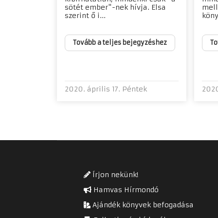
sötét ember"-nek hívja. Elsa
mell
szerint ő i...
könyv
Tovább a teljes bejegyzéshez
To
2020. április 17. Péntek
2020
Írjon nekünk!
Hamvas Hírmondó
Ajándék könyvek befogadása