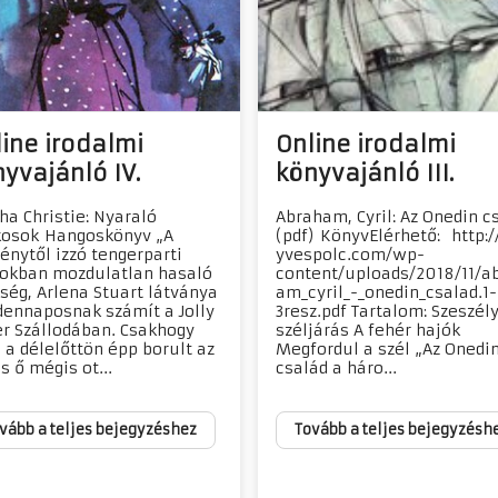
ine irodalmi
Online irodalmi
yvajánló IV.
könyvajánló III.
ha Christie: Nyaraló
Abraham, Cyril: Az Onedin c
kosok Hangoskönyv „A
(pdf) KönyvElérhető: http:/
énytől izzó tengerparti
yvespolc.com/wp-
kban mozdulatlan hasaló
content/uploads/2018/11/a
ség, Arlena Stuart látványa
am_cyril_-_onedin_csalad.1-
ennaposnak számít a Jolly
3resz.pdf Tartalom: Szeszél
r Szállodában. Csakhogy
széljárás A fehér hajók
 a délelőttön épp borult az
Megfordul a szél „Az Onedi
s ő mégis ot...
család a háro...
vább a teljes bejegyzéshez
Tovább a teljes bejegyzésh