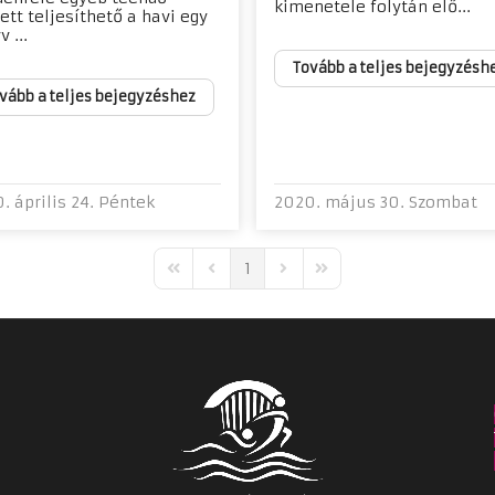
kimenetele folytán elő...
ett teljesíthető a havi egy
 ...
Tovább a teljes bejegyzésh
vább a teljes bejegyzéshez
. április 24. Péntek
2020. május 30. Szombat
1
First Page
Previous Page
Next Page
Last Page