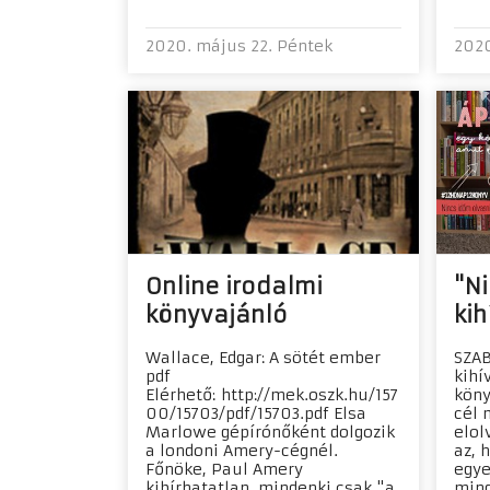
2020. május 22. Péntek
2020
Online irodalmi
"Ni
könyvajánló
kih
Wallace, Edgar: A sötét ember
SZAB
pdf
kihí
Elérhető: http://mek.oszk.hu/157
köny
00/15703/pdf/15703.pdf Elsa
cél 
Marlowe gépírónőként dolgozik
elol
a londoni Amery-cégnél.
az, 
Főnöke, Paul Amery
egye
kibírhatatlan, mindenki csak "a
mind