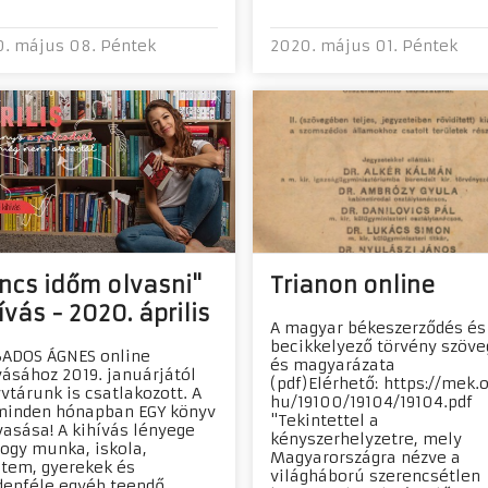
. május 08. Péntek
2020. május 01. Péntek
ncs időm olvasni"
Trianon online
ívás - 2020. április
A magyar békeszerződés és
becikkelyező törvény szöve
ADOS ÁGNES online
és magyarázata
vásához 2019. januárjától
(pdf)Elérhető: https://mek.o
vtárunk is csatlakozott. A
hu/19100/19104/19104.pdf
minden hónapban EGY könyv
"Tekintettel a
vasása! A kihívás lényege
kényszerhelyzetre, mely
hogy munka, iskola,
Magyarországra nézve a
tem, gyerekek és
világháború szerencsétlen
enféle egyéb teendő