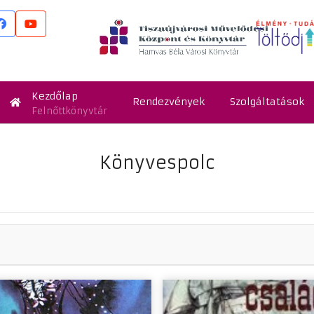
Kezdőlap
Rendezvények
Szolgáltatások
Felnőttkönyvtár
Könyvespolc