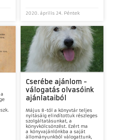
2020. április 24. Péntek
Cserébe ajánlom -
válogatás olvasóink
 a
ajánlataiból
ge
szk.
Május 8-tól a könyvtár teljes
nyitásáig elindítottuk részleges
szolgáltatásunkat, a
könyvkölcsönzést. Ezért ma
a könyvajánlónkba a saját
állományunkból válogattunk,