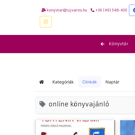
konyvtar@tujvaros.hu
+36 (49) 548-430
Könyvtár
Kategóriák
Címkék
Naptár
Kezdőlap
online könyvajánló