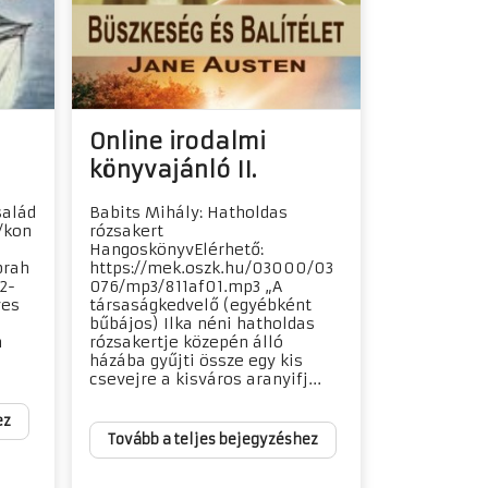
Online irodalmi
könyvajánló II.
salád
Babits Mihály: Hatholdas
/kon
rózsakert
HangoskönyvElérhető:
brah
https://mek.oszk.hu/03000/03
2-
076/mp3/811af01.mp3 „A
yes
társaságkedvelő (egyébként
bűbájos) Ilka néni hatholdas
n
rózsakertje közepén álló
házába gyűjti össze egy kis
csevejre a kisváros aranyifj...
ez
Tovább a teljes bejegyzéshez