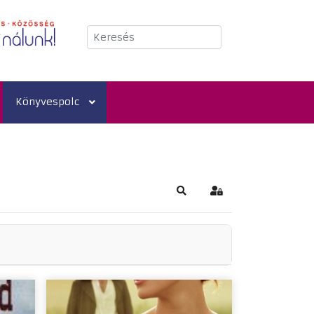
Keresés
Könyvespolc
Keresés
Bejelentkezés