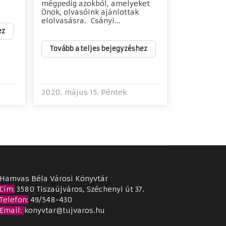
mégpedig azokból, amelyeket
Önök, olvasóink ajánlottak
elolvasásra. Csányi...
ez
Tovább a teljes bejegyzéshez
2020. május 15. Péntek
Hamvas Béla Városi Könyvtár
Cím
:
3580 Tiszaújváros, Széchenyi út 37.
Telefon:
49/548-430
Email
:
konyvtar@tujvaros.hu