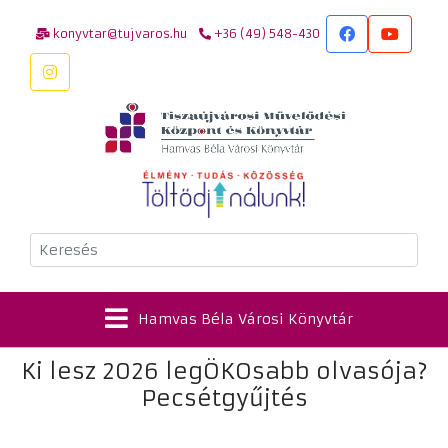
konyvtar@tujvaros.hu
+36 (49) 548-430
Keresés
Hamvas Béla Városi Könyvtár
Ki lesz 2026 legÖKOsabb olvasója?
Pecsétgyűjtés