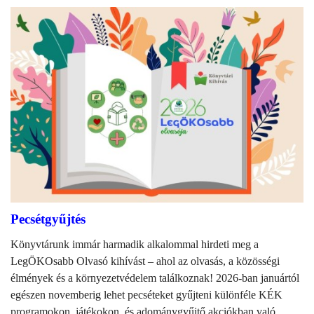
Pecsétgyűjtés
Könyvtárunk immár harmadik alkalommal hirdeti meg a
LegÖKOsabb Olvasó kihívást – ahol az olvasás, a közösségi
élmények és a környezetvédelem találkoznak! 2026-ban januártól
egészen novemberig lehet pecséteket gyűjteni különféle KÉK
programokon, játékokon, és adománygyűjtő akciókban való