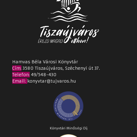
Hamvas Béla Városi Könyvtár
Cím
:
3580 Tiszaújváros, Széchenyi út 37.
Telefon:
49/548-430
Email
:
konyvtar@tujvaros.hu
Könyvtári Minőségi Díj