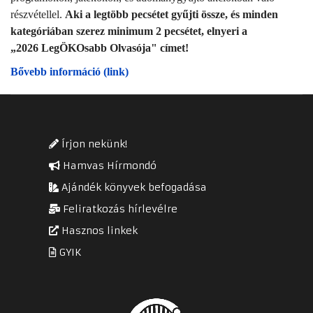
részvétellel.
Aki a legtöbb pecsétet gyűjti össze, és minden
kategóriában szerez minimum 2 pecsétet, elnyeri a
„2026 LegÖKOsabb Olvasója" címet!
Bővebb információ (link)
Írjon nekünk!
Hamvas Hírmondó
Ajándék könyvek befogadása
Feliratkozás hírlevélre
Hasznos linkek
GYIK