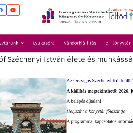
yvtárunk
Lyukasóra
Vándorkiállítás
e- Könyvtár
óf Széchenyi István élete és munkáss
Az Országos Széchenyi Kör kiállít
A kiállítás megtekinthető: 2026. j
A belépés díjtalan!
Helyszín: a könyvtár földszintje
A programmal kapcsolatos informá