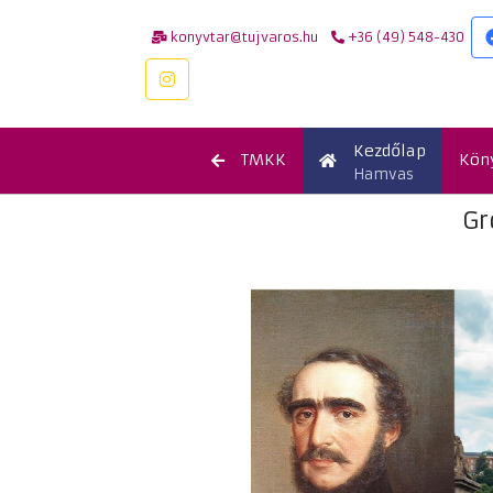
konyvtar@tujvaros.hu
+36 (49) 548-430
Kezdőlap
TMKK
Kön
Hamvas
Gr