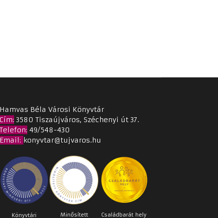
Hamvas Béla Városi Könyvtár
Cím
:
3580 Tiszaújváros, Széchenyi út 37.
Telefon:
49/548-430
Email
:
konyvtar@tujvaros.hu
Minősített
Családbarát
hely
Könyvtári