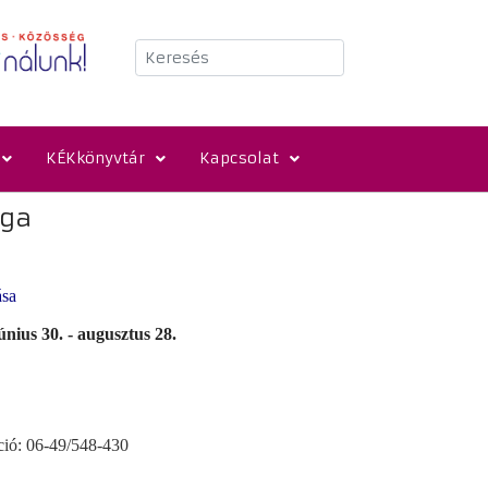
Keresés
KÉKkönyvtár
Kapcsolat
ága
ása
únius 30. - augusztus 28.
ció: 06-49/548-430