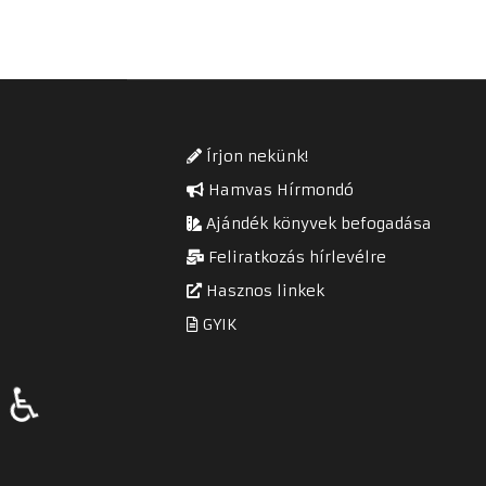
Írjon nekünk!
Hamvas Hírmondó
Ajándék könyvek befogadása
Feliratkozás hírlevélre
Hasznos linkek
GYIK
♿