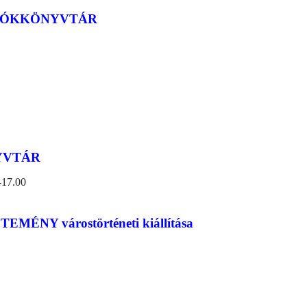
FIÓKKÖNYVTÁR
YVTÁR
-17.00
NY várostörténeti kiállítása