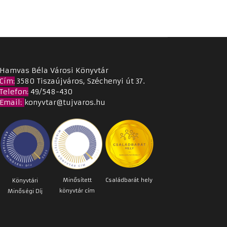
Hamvas Béla Városi Könyvtár
Cím
:
3580 Tiszaújváros, Széchenyi út 37.
Telefon:
49/548-430
Email
:
konyvtar@tujvaros.hu
Minősített
Családbarát
hely
Könyvtári
könyvtár cím
Minőségi Díj