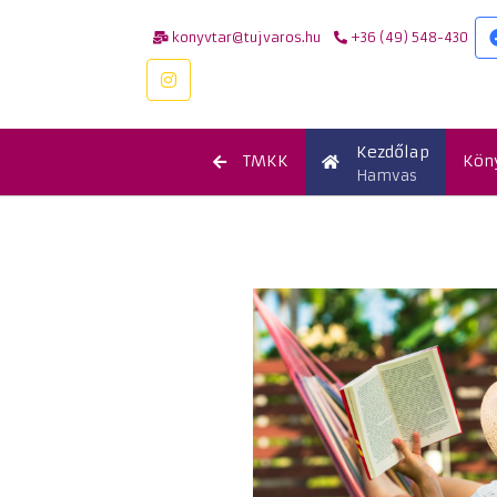
konyvtar@tujvaros.hu
+36 (49) 548-430
Kezdőlap
TMKK
Kön
Hamvas