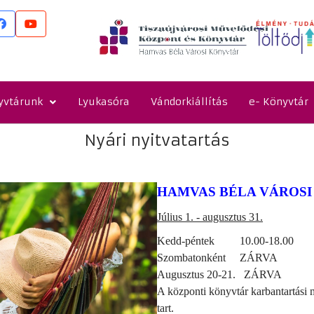
yvtárunk
Lyukasóra
Vándorkiállítás
e- Könyvtár
Nyári nyitvatartás
HAMVAS BÉLA VÁROS
Július 1. - augusztus 31.
Kedd-péntek
10.00-18.00
Szombatonként
ZÁRVA
Augusztus 20-21.
ZÁRVA
A központi könyvtár karbantartási
tart.