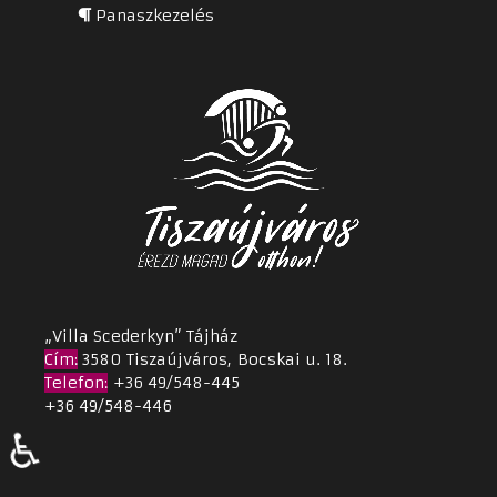
Panaszkezelés
„Villa Scederkyn” Tájház
Cím
:
3580 Tiszaújváros, Bocskai u. 18.
Telefon:
+36 49/548-445
+36 49/548-446
♿