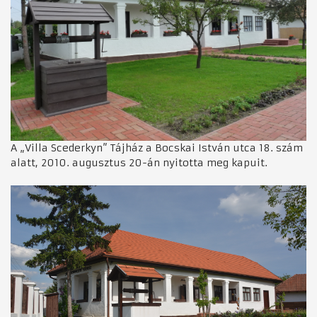
A „Villa Scederkyn” Tájház a Bocskai István utca 18. szám
alatt, 2010. augusztus 20-án nyitotta meg kapuit.