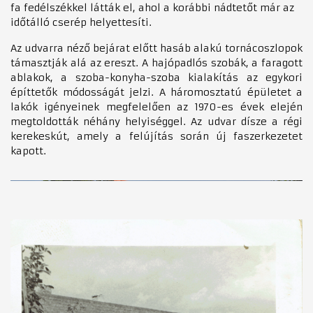
fa fedélszékkel látták el, ahol a korábbi nádtetőt már az
időtálló cserép helyettesíti.
Az udvarra néző bejárat előtt hasáb alakú tornácoszlopok
támasztják alá az ereszt. A hajópadlós szobák, a faragott
ablakok, a szoba-konyha-szoba kialakítás az egykori
építtetők módosságát jelzi. A háromosztatú épületet a
lakók igényeinek megfelelően az 1970-es évek elején
megtoldották néhány helyiséggel. Az udvar dísze a régi
kerekeskút, amely a felújítás során új faszerkezetet
kapott.