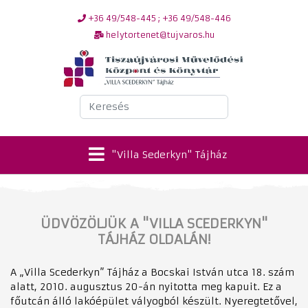
+36 49/548-445 ; +36 49/548-446
helytortenet@tujvaros.hu
Keresés
"Villa Sederkyn" Tájház
ÜDVÖZÖLJÜK A "VILLA SCEDERKYN"
TÁJHÁZ OLDALÁN!
A „Villa Scederkyn” Tájház a Bocskai István utca 18. szám
alatt, 2010. augusztus 20-án nyitotta meg kapuit. Ez a
főutcán álló lakóépület vályogból készült. Nyeregtetővel,